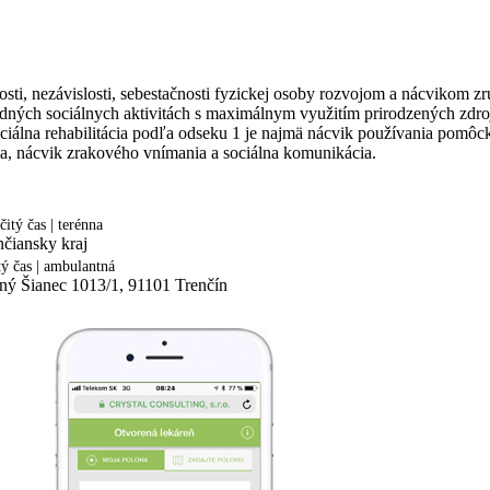
osti, nezávislosti, sebestačnosti fyzickej osoby rozvojom a nácvikom z
ladných sociálnych aktivitách s maximálnym využitím prirodzených zdro
iálna rehabilitácia podľa odseku 1 je najmä nácvik používania pomôcky
ma, nácvik zrakového vnímania a sociálna komunikácia.
čitý čas | terénna
nčiansky kraj
tý čas | ambulantná
ný Šianec 1013/1, 91101 Trenčín