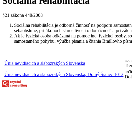
Sociálna rehabilitácia
§21 zákona 448/2008
Sociálna rehabilitácia je odborná činnosť na podporu samostatn
sebaobsluhe, pri úkonoch starostlivosti o domácnosť a pri zák
Ak je fyzická osoba odkázaná na pomoc inej fyzickej osoby, soc
samostatného pohybu, výučba písania a čítania Braillovho pís
neur
Únia nevidiacich a slabozrakých Slovenska
Tre
urči
Únia nevidiacich a slabozrakých Slovenska, Dolný Šianec 1013
Dol