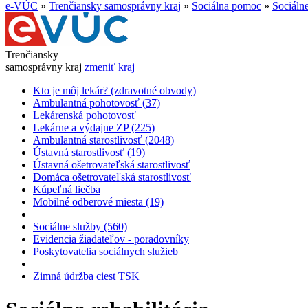
e-VÚC
»
Trenčiansky samosprávny kraj
»
Sociálna pomoc
»
Sociáln
Trenčiansky
samosprávny kraj
zmeniť kraj
Kto je môj lekár? (zdravotné obvody)
Ambulantná pohotovosť (37)
Lekárenská pohotovosť
Lekárne a výdajne ZP (225)
Ambulantná starostlivosť (2048)
Ústavná starostlivosť (19)
Ústavná ošetrovateľská starostlivosť
Domáca ošetrovateľská starostlivosť
Kúpeľná liečba
Mobilné odberové miesta (19)
Sociálne služby (560)
Evidencia žiadateľov - poradovníky
Poskytovatelia sociálnych služieb
Zimná údržba ciest TSK