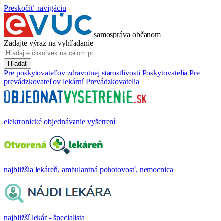
Preskočiť navigáciu
samospráva občanom
Zadajte výraz na vyhľadanie
Hľadať
Pre poskytovateľov zdravotnej starostlivosti
Poskytovatelia
Pre
prevádzkovateľov lekární
Prevádzkovatelia
elektronické objednávanie vyšetrení
najbližšia lekáreň, ambulantná pohotovosť, nemocnica
najbližší lekár - špecialista