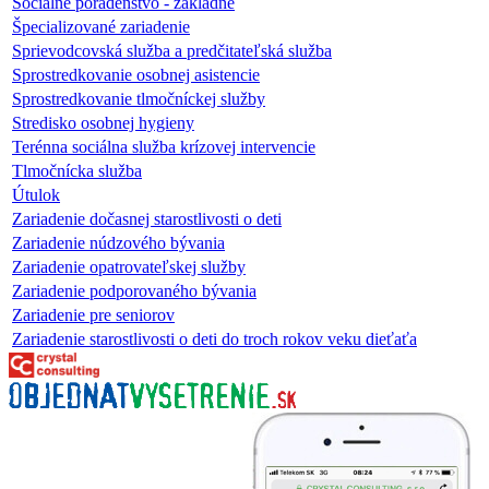
Sociálne poradenstvo - základné
Špecializované zariadenie
Sprievodcovská služba a predčitateľská služba
Sprostredkovanie osobnej asistencie
Sprostredkovanie tlmočníckej služby
Stredisko osobnej hygieny
Terénna sociálna služba krízovej intervencie
Tlmočnícka služba
Útulok
Zariadenie dočasnej starostlivosti o deti
Zariadenie núdzového bývania
Zariadenie opatrovateľskej služby
Zariadenie podporovaného bývania
Zariadenie pre seniorov
Zariadenie starostlivosti o deti do troch rokov veku dieťaťa