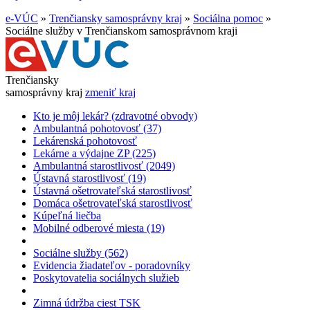
e-VÚC
»
Trenčiansky samosprávny kraj
»
Sociálna pomoc
»
Sociálne služby v Trenčianskom samosprávnom kraji
Trenčiansky
samosprávny kraj
zmeniť kraj
Kto je môj lekár? (zdravotné obvody)
Ambulantná pohotovosť (37)
Lekárenská pohotovosť
Lekárne a výdajne ZP (225)
Ambulantná starostlivosť (2049)
Ústavná starostlivosť (19)
Ústavná ošetrovateľská starostlivosť
Domáca ošetrovateľská starostlivosť
Kúpeľná liečba
Mobilné odberové miesta (19)
Sociálne služby (562)
Evidencia žiadateľov - poradovníky
Poskytovatelia sociálnych služieb
Zimná údržba ciest TSK