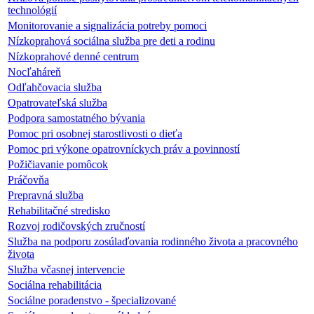
technológií
Monitorovanie a signalizácia potreby pomoci
Nízkoprahová sociálna služba pre deti a rodinu
Nízkoprahové denné centrum
Nocľaháreň
Odľahčovacia služba
Opatrovateľská služba
Podpora samostatného bývania
Pomoc pri osobnej starostlivosti o dieťa
Pomoc pri výkone opatrovníckych práv a povinností
Požičiavanie pomôcok
Práčovňa
Prepravná služba
Rehabilitačné stredisko
Rozvoj rodičovských zručností
Služba na podporu zosúlaďovania rodinného života a pracovného
života
Služba včasnej intervencie
Sociálna rehabilitácia
Sociálne poradenstvo - špecializované