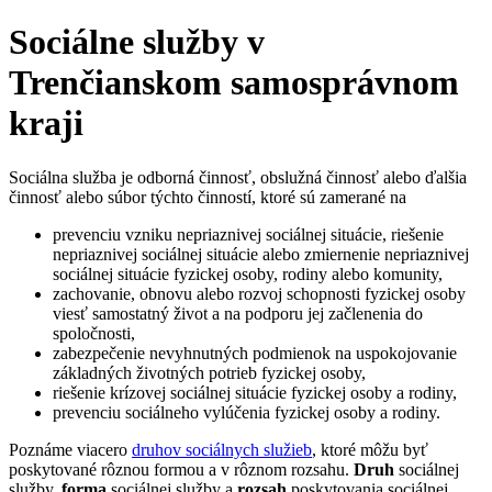
Sociálne služby v
Trenčianskom samosprávnom
kraji
Sociálna služba je odborná činnosť, obslužná činnosť alebo ďalšia
činnosť alebo súbor týchto činností, ktoré sú zamerané na
prevenciu vzniku nepriaznivej sociálnej situácie, riešenie
nepriaznivej sociálnej situácie alebo zmiernenie nepriaznivej
sociálnej situácie fyzickej osoby, rodiny alebo komunity,
zachovanie, obnovu alebo rozvoj schopnosti fyzickej osoby
viesť samostatný život a na podporu jej začlenenia do
spoločnosti,
zabezpečenie nevyhnutných podmienok na uspokojovanie
základných životných potrieb fyzickej osoby,
riešenie krízovej sociálnej situácie fyzickej osoby a rodiny,
prevenciu sociálneho vylúčenia fyzickej osoby a rodiny.
Poznáme viacero
druhov sociálnych služieb
, ktoré môžu byť
poskytované rôznou formou a v rôznom rozsahu.
Druh
sociálnej
služby,
forma
sociálnej služby a
rozsah
poskytovania sociálnej