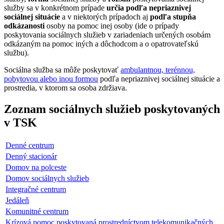
služby sa v konkrétnom prípade
určia podľa nepriaznivej
sociálnej situácie
a v niektorých prípadoch aj
podľa stupňa
odkázanosti
osoby na pomoc inej osoby (ide o prípady
poskytovania sociálnych služieb v zariadeniach určených osobám
odkázaným na pomoc iných a dôchodcom a o opatrovateľskú
službu).
Sociálna služba sa môže poskytovať
ambulantnou, terénnou,
pobytovou alebo inou formou
podľa nepriaznivej sociálnej situácie a
prostredia, v ktorom sa osoba zdržiava.
Zoznam sociálnych služieb poskytovaných
v TSK
Denné centrum
Denný stacionár
Domov na polceste
Domov sociálnych služieb
Integračné centrum
Jedáleň
Komunitné centrum
Krízová pomoc poskytovaná prostredníctvom telekomunikačných