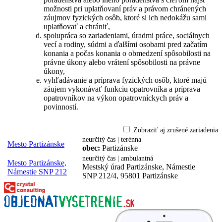
možnosti pri uplatňovaní práv a právom chránených
záujmov fyzických osôb, ktoré si ich nedokážu sami
uplatňovať a chrániť,
spolupráca so zariadeniami, úradmi práce, sociálnych
vecí a rodiny, súdmi a ďalšími osobami pred začatím
konania a počas konania o obmedzení spôsobilosti na
právne úkony alebo vrátení spôsobilosti na právne
úkony,
vyhľadávanie a príprava fyzických osôb, ktoré majú
záujem vykonávať funkciu opatrovníka a príprava
opatrovníkov na výkon opatrovníckych práv a
povinností.
Zobraziť aj zrušené zariadenia
neurčitý čas | terénna
Mesto Partizánske
obec:
Partizánske
neurčitý čas | ambulantná
Mesto Partizánske,
Mestský úrad Partizánske, Námestie
Námestie SNP 212
SNP 212/4, 95801 Partizánske