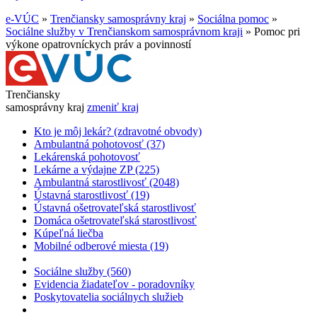
e-VÚC
»
Trenčiansky samosprávny kraj
»
Sociálna pomoc
»
Sociálne služby v Trenčianskom samosprávnom kraji
»
Pomoc pri
výkone opatrovníckych práv a povinností
Trenčiansky
samosprávny kraj
zmeniť kraj
Kto je môj lekár? (zdravotné obvody)
Ambulantná pohotovosť (37)
Lekárenská pohotovosť
Lekárne a výdajne ZP (225)
Ambulantná starostlivosť (2048)
Ústavná starostlivosť (19)
Ústavná ošetrovateľská starostlivosť
Domáca ošetrovateľská starostlivosť
Kúpeľná liečba
Mobilné odberové miesta (19)
Sociálne služby (560)
Evidencia žiadateľov - poradovníky
Poskytovatelia sociálnych služieb