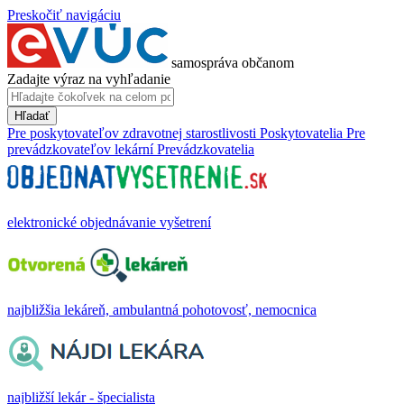
Preskočiť navigáciu
samospráva občanom
Zadajte výraz na vyhľadanie
Hľadať
Pre poskytovateľov zdravotnej starostlivosti
Poskytovatelia
Pre
prevádzkovateľov lekární
Prevádzkovatelia
elektronické objednávanie vyšetrení
najbližšia lekáreň, ambulantná pohotovosť, nemocnica
najbližší lekár - špecialista