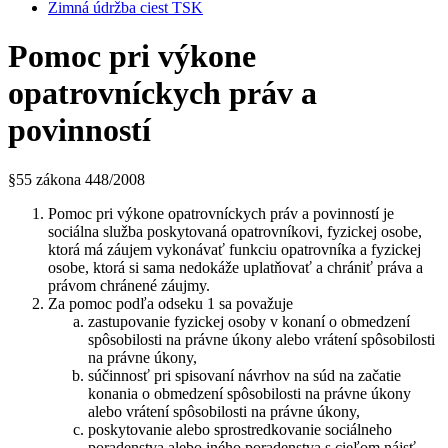
Zimná údržba ciest TSK
Pomoc pri výkone
opatrovníckych práv a
povinností
§55 zákona 448/2008
Pomoc pri výkone opatrovníckych práv a povinností je
sociálna služba poskytovaná opatrovníkovi, fyzickej osobe,
ktorá má záujem vykonávať funkciu opatrovníka a fyzickej
osobe, ktorá si sama nedokáže uplatňovať a chrániť práva a
právom chránené záujmy.
Za pomoc podľa odseku 1 sa považuje
zastupovanie fyzickej osoby v konaní o obmedzení
spôsobilosti na právne úkony alebo vrátení spôsobilosti
na právne úkony,
súčinnosť pri spisovaní návrhov na súd na začatie
konania o obmedzení spôsobilosti na právne úkony
alebo vrátení spôsobilosti na právne úkony,
poskytovanie alebo sprostredkovanie sociálneho
poradenstva alebo iného poradenstva s cieľom nájsť