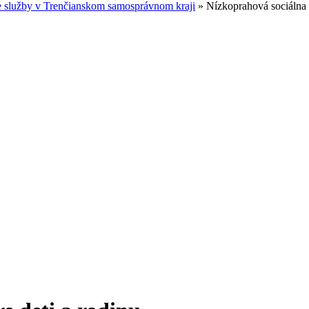
e služby v Trenčianskom samosprávnom kraji
»
Nízkoprahová sociálna s