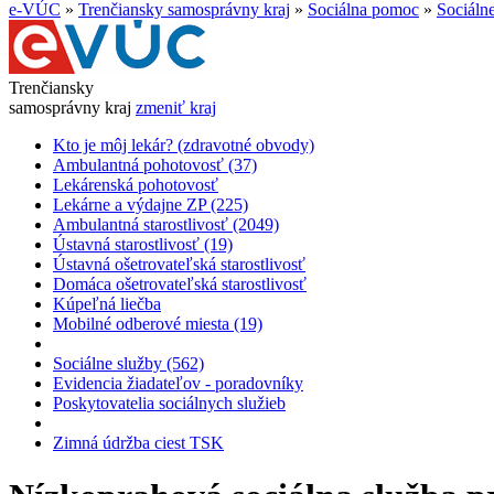
e-VÚC
»
Trenčiansky samosprávny kraj
»
Sociálna pomoc
»
Sociáln
Trenčiansky
samosprávny kraj
zmeniť kraj
Kto je môj lekár? (zdravotné obvody)
Ambulantná pohotovosť (37)
Lekárenská pohotovosť
Lekárne a výdajne ZP (225)
Ambulantná starostlivosť (2049)
Ústavná starostlivosť (19)
Ústavná ošetrovateľská starostlivosť
Domáca ošetrovateľská starostlivosť
Kúpeľná liečba
Mobilné odberové miesta (19)
Sociálne služby (562)
Evidencia žiadateľov - poradovníky
Poskytovatelia sociálnych služieb
Zimná údržba ciest TSK