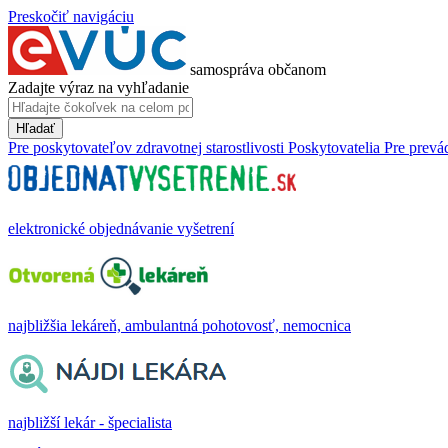
Preskočiť navigáciu
samospráva občanom
Zadajte výraz na vyhľadanie
Hľadať
Pre poskytovateľov zdravotnej starostlivosti
Poskytovatelia
Pre prevá
elektronické objednávanie vyšetrení
najbližšia lekáreň, ambulantná pohotovosť, nemocnica
najbližší lekár - špecialista