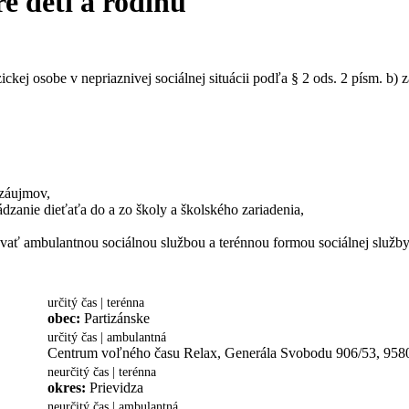
e deti a rodinu
ckej osobe v nepriaznivej sociálnej situácii podľa § 2 ods. 2 písm. b) 
 záujmov,
dzanie dieťaťa do a zo školy a školského zariadenia,
vať ambulantnou sociálnou službou a terénnou formou sociálnej služb
určitý čas | terénna
obec:
Partizánske
určitý čas | ambulantná
Centrum voľného času Relax, Generála Svobodu 906/53, 9580
neurčitý čas | terénna
okres:
Prievidza
neurčitý čas | ambulantná