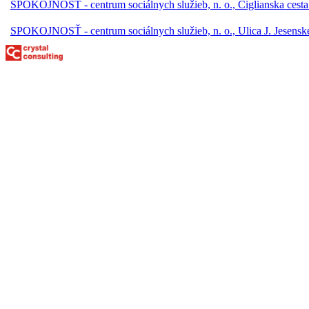
SPOKOJNOSŤ - centrum sociálnych služieb, n. o., Ciglianska cest
SPOKOJNOSŤ - centrum sociálnych služieb, n. o., Ulica J. Jesens