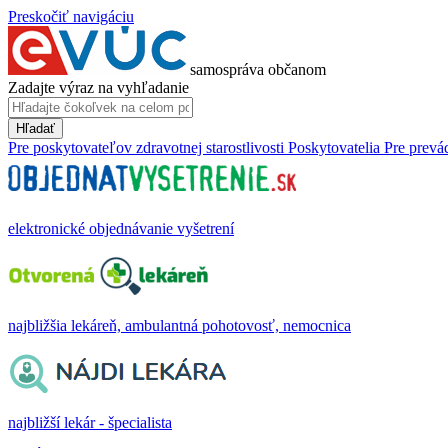
Preskočiť navigáciu
samospráva občanom
Zadajte výraz na vyhľadanie
Hľadať
Pre poskytovateľov zdravotnej starostlivosti
Poskytovatelia
Pre prevá
elektronické objednávanie vyšetrení
najbližšia lekáreň, ambulantná pohotovosť, nemocnica
najbližší lekár - špecialista