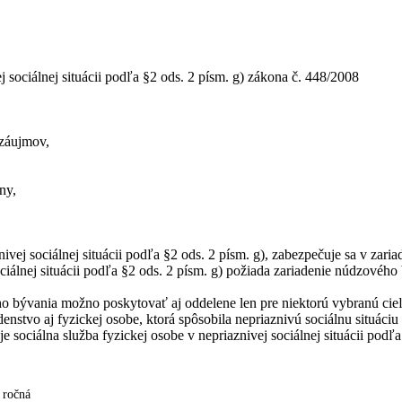
 sociálnej situácii podľa §2 ods. 2 písm. g) zákona č. 448/2008
 záujmov,
ny,
ivej sociálnej situácii podľa §2 ods. 2 písm. g), zabezpečuje sa v zari
ociálnej situácii podľa §2 ods. 2 písm. g) požiada zariadenie núdzového 
ého bývania možno poskytovať aj oddelene len pre niektorú vybranú cie
stvo aj fyzickej osobe, ktorá spôsobila nepriaznivú sociálnu situáciu 
sociálna služba fyzickej osobe v nepriaznivej sociálnej situácii podľa 
- ročná