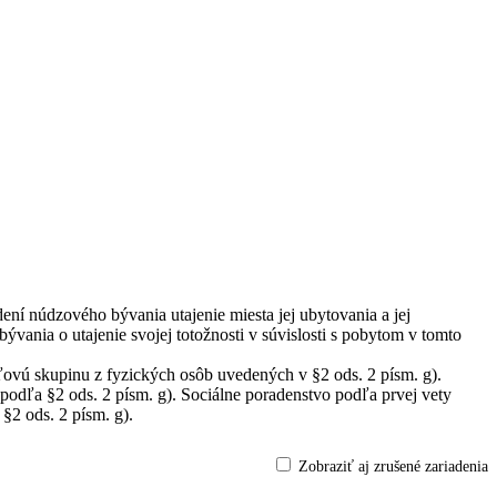
adení núdzového bývania utajenie miesta jej ubytovania a jej
bývania o utajenie svojej totožnosti v súvislosti s pobytom v tomto
ľovú skupinu z fyzických osôb uvedených v §2 ods. 2 písm. g).
podľa §2 ods. 2 písm. g). Sociálne poradenstvo podľa prvej vety
§2 ods. 2 písm. g).
Zobraziť aj zrušené zariadenia