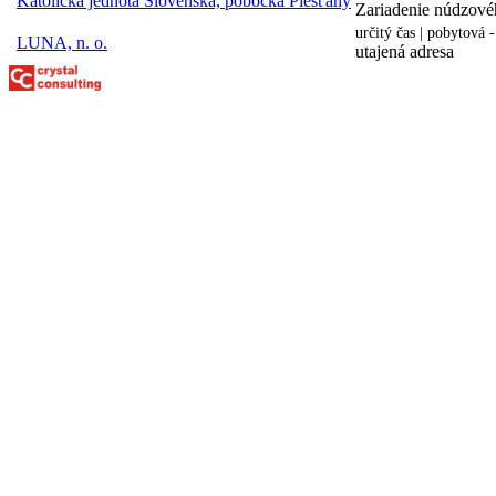
Katolícka jednota Slovenska, pobočka Piešťany
Zariadenie núdzové
určitý čas | pobytová 
LUNA, n. o.
utajená adresa