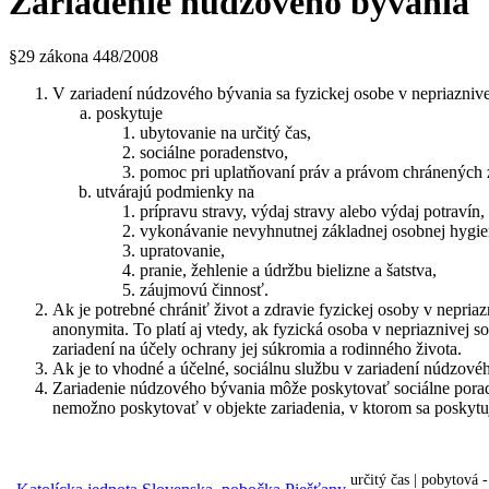
Zariadenie núdzového bývania
§29 zákona 448/2008
V zariadení núdzového bývania sa fyzickej osobe v nepriaznivej
poskytuje
ubytovanie na určitý čas,
sociálne poradenstvo,
pomoc pri uplatňovaní práv a právom chránených
utvárajú podmienky na
prípravu stravy, výdaj stravy alebo výdaj potravín,
vykonávanie nevyhnutnej základnej osobnej hygie
upratovanie,
pranie, žehlenie a údržbu bielizne a šatstva,
záujmovú činnosť.
Ak je potrebné chrániť život a zdravie fyzickej osoby v nepriazn
anonymita. To platí aj vtedy, ak fyzická osoba v nepriaznivej s
zariadení na účely ochrany jej súkromia a rodinného života.
Ak je to vhodné a účelné, sociálnu službu v zariadení núdzov
Zariadenie núdzového bývania môže poskytovať sociálne poraden
nemožno poskytovať v objekte zariadenia, v ktorom sa poskytuje 
určitý čas | pobytová 