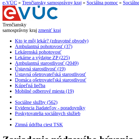
e-VÚC
»
Trenčiansky samosprávny kraj
»
Sociálna pomoc
»
Sociáln
Trenčiansky
samosprávny kraj
zmeniť kraj
Kto je môj lekár? (zdravotné obvody)
Ambulantná pohotovosť (37)
Lekárenská pohotovosť
Lekárne a výdajne ZP (225)
Ambulantná starostlivosť (2049)
Ústavná starostlivosť (19)
Ústavná ošetrovateľská starostlivosť
Domáca ošetrovateľská starostlivosť
Kúpeľná liečba
Mobilné odberové miesta (19)
Sociálne služby (562)
Evidencia žiadateľov - poradovníky
Poskytovatelia sociálnych služieb
Zimná údržba ciest TSK