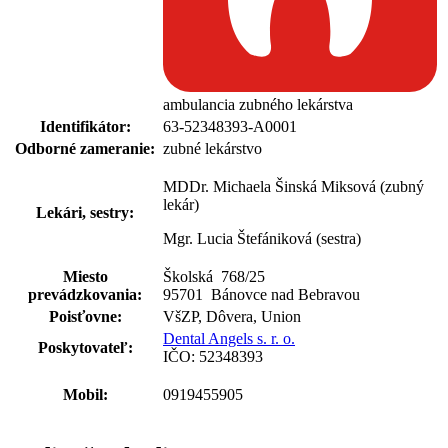
ambulancia zubného lekárstva
Identifikátor:
63-52348393-A0001
Odborné zameranie:
zubné lekárstvo
MDDr. Michaela Šinská Miksová (zubný
lekár)
Lekári, sestry:
Mgr. Lucia Štefániková (sestra)
Miesto
Školská 768
/
25
prevádzkovania:
95701 Bánovce nad Bebravou
Poisťovne:
VšZP, Dôvera, Union
Dental Angels s. r. o.
Poskytovateľ:
IČO: 52348393
Mobil:
0919455905