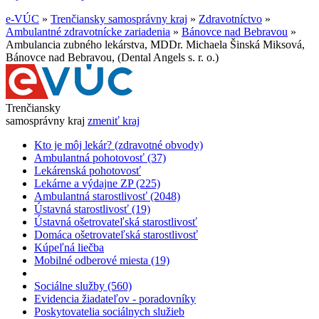
e-VÚC
»
Trenčiansky samosprávny kraj
»
Zdravotníctvo
»
Ambulantné zdravotnícke zariadenia
»
Bánovce nad Bebravou
»
Ambulancia zubného lekárstva, MDDr. Michaela Šinská Miksová,
Bánovce nad Bebravou, (Dental Angels s. r. o.)
Trenčiansky
samosprávny kraj
zmeniť kraj
Kto je môj lekár? (zdravotné obvody)
Ambulantná pohotovosť (37)
Lekárenská pohotovosť
Lekárne a výdajne ZP (225)
Ambulantná starostlivosť (2048)
Ústavná starostlivosť (19)
Ústavná ošetrovateľská starostlivosť
Domáca ošetrovateľská starostlivosť
Kúpeľná liečba
Mobilné odberové miesta (19)
Sociálne služby (560)
Evidencia žiadateľov - poradovníky
Poskytovatelia sociálnych služieb