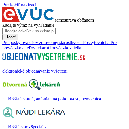
Preskočiť navigáciu
samospráva občanom
Zadajte výraz na vyhľadanie
Hľadať
Pre poskytovateľov zdravotnej starostlivosti
Poskytovatelia
Pre
prevádzkovateľov lekární
Prevádzkovatelia
elektronické objednávanie vyšetrení
najbližšia lekáreň, ambulantná pohotovosť, nemocnica
najbližší lekár - špecialista