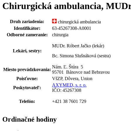
Chirurgická ambulancia, MUDr.
Druh zariadenia:
chirurgická ambulancia
Identifikátor:
63-45267308-A0001
Odborné zameranie:
chirurgia
MUDr. Róbert Jačko (lekár)
Lekári, sestry:
Bc. Simona Slušnáková (sestra)
Nám. Ľ. Štúra
5
Miesto prevádzkovania:
95701 Bánovce nad Bebravou
Poisťovne:
VšZP, Dôvera, Union
AXYMED, s. r. o.
Poskytovateľ:
IČO: 45267308
Telefón:
+421 38 7601 729
Ordinačné hodiny