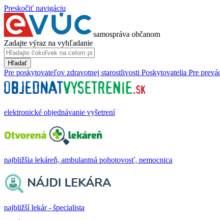
Preskočiť navigáciu
samospráva občanom
Zadajte výraz na vyhľadanie
Hľadať
Pre poskytovateľov zdravotnej starostlivosti
Poskytovatelia
Pre prevá
elektronické objednávanie vyšetrení
najbližšia lekáreň, ambulantná pohotovosť, nemocnica
najbližší lekár - špecialista