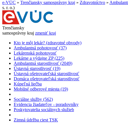
e-VÚC
»
Trenčiansky samosprávny kraj
»
Zdravotníctvo
»
Ambulantn
s. r. o.)
Trenčiansky
samosprávny kraj
zmeniť kraj
Kto je môj lekár? (zdravotné obvody)
Ambulantná pohotovosť (37)
Lekárenská pohotovosť
Lekárne a výdajne ZP (225)
Ambulantná starostlivosť (2049)
Ústavná starostlivosť (19)
Ústavná ošetrovateľská starostlivosť
Domáca ošetrovateľská starostlivosť
Kúpeľná liečba
Mobilné odberové miesta (19)
Sociálne služby (562)
Evidencia žiadateľov - poradovníky
Poskytovatelia sociálnych služieb
Zimná údržba ciest TSK