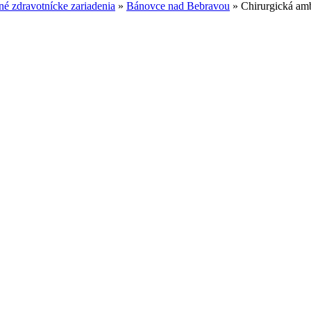
é zdravotnícke zariadenia
»
Bánovce nad Bebravou
»
Chirurgická a