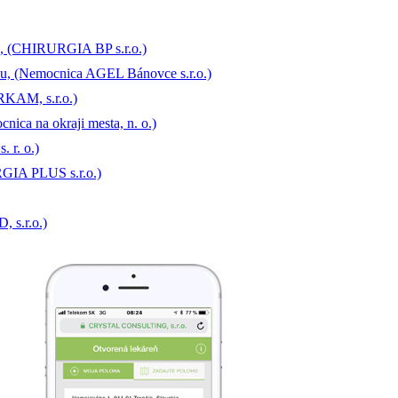
u, (CHIRURGIA BP s.r.o.)
ou, (Nemocnica AGEL Bánovce s.r.o.)
RKAM, s.r.o.)
ica na okraji mesta, n. o.)
 r. o.)
RGIA PLUS s.r.o.)
 s.r.o.)