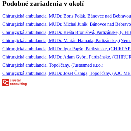
Podobné zariadenia v okolí
Chirurgická ambulancia, MUDr. Boris Polák, Bánovce nad Bebravo
Chirurgická ambulancia, MUDr. Michal Jurák, Bánovce nad Bebrav
Chirurgická ambulancia, MUDr. Beáta Bronišová, Partizánske, (CHI
Chirurgická ambulancia, MUDr. Marián Hamada, Partizánske, (Nemocn
Chirurgická ambulancia, MUDr. Igor Papšo, Partizánske, (CHIRPAP s.
Chirurgická ambulancia, MUDr. Adam Györi, Partizánske, (CHIRU
Chirurgická ambulancia, Topoľčany, (Justusmed s.r.o.)
Chirurgická ambulancia, MUDr. Jozef Čaniga, Topoľčany, (AJC MED,