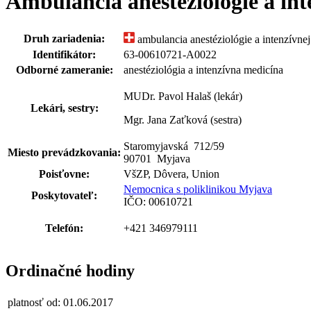
Ambulancia anestéziológie a in
Druh zariadenia:
ambulancia anestéziológie a intenzívne
Identifikátor:
63-00610721-A0022
Odborné zameranie:
anestéziológia a intenzívna medicína
MUDr. Pavol Halaš (lekár)
Lekári, sestry:
Mgr. Jana Zaťková (sestra)
Staromyjavská 712
/
59
Miesto prevádzkovania:
90701 Myjava
Poisťovne:
VšZP, Dôvera, Union
Nemocnica s poliklinikou Myjava
Poskytovateľ:
IČO: 00610721
Telefón:
+421 346979111
Ordinačné hodiny
platnosť od: 01.06.2017