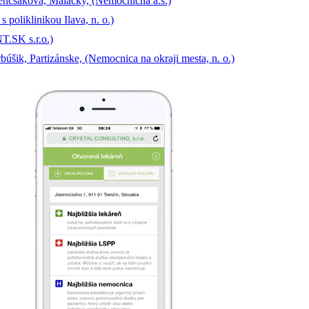
enčšáková, Malacky, (Nemocničná a.s.)
 poliklinikou Ilava, n. o.)
T.SK s.r.o.)
úšik, Partizánske, (Nemocnica na okraji mesta, n. o.)