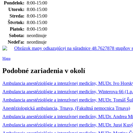
Pondelok:
8:00-15:00
Utorok:
8:00-15:00
Streda:
8:00-15:00
Štvrtok:
8:00-15:00
Piatok:
8:00-15:00
Sobota:
neordinuje
Nedeľa:
neordinuje
Mapa
Podobné zariadenia v okolí
Ambulancia anestéziológie a intenzívnej medicíny, MUDr. Ivo Horský
Ambulancia anestéziológie a intenzívnej medicíny, Winterova 66 (1.p
Ambulancia anestéziológie a intenzívnej medicíny, MUDr. Tomáš Šulí
Anestéziologická ambulancia, Trnava, (Fakultná nemocnica Trnava)
Ambulancia anestéziológie a intenzívnej medicíny, MUDr. Andrea Mi
Ambulancia anestéziológie a intenzívnej medicíny, MUDr. Juraj Ku