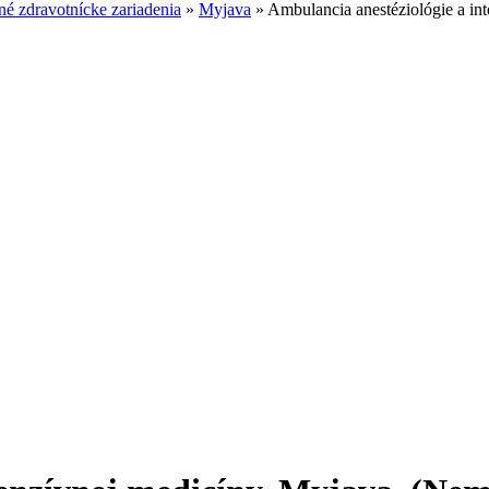
é zdravotnícke zariadenia
»
Myjava
»
Ambulancia anestéziológie a in