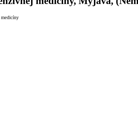
tenzívnej medicíny, Myjava, (Nem
j medicíny