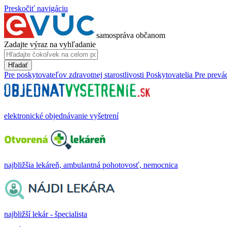
Preskočiť navigáciu
samospráva občanom
Zadajte výraz na vyhľadanie
Hľadať
Pre poskytovateľov zdravotnej starostlivosti
Poskytovatelia
Pre prevá
elektronické objednávanie vyšetrení
najbližšia lekáreň, ambulantná pohotovosť, nemocnica
najbližší lekár - špecialista