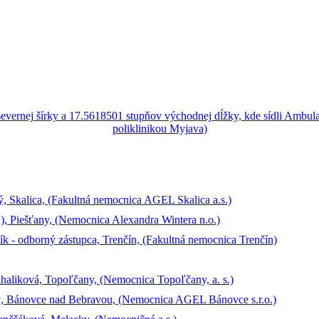
, Skalica, (Fakultná nemocnica AGEL Skalica a.s.)
.), Piešťany, (Nemocnica Alexandra Wintera n.o.)
k - odborný zástupca, Trenčín, (Fakultná nemocnica Trenčín)
haliková, Topoľčany, (Nemocnica Topoľčany, a. s.)
sý, Bánovce nad Bebravou, (Nemocnica AGEL Bánovce s.r.o.)