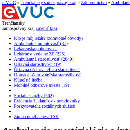
e-VÚC
»
Trenčiansky samosprávny kraj
»
Zdravotníctvo
»
Ambulantn
Trenčiansky
samosprávny kraj
zmeniť kraj
Kto je môj lekár? (zdravotné obvody)
Ambulantná pohotovosť (37)
Lekárenská pohotovosť
Lekárne a výdajne ZP (225)
Ambulantná starostlivosť (2049)
Ústavná starostlivosť (19)
Ústavná ošetrovateľská starostlivosť
Domáca ošetrovateľská starostlivosť
Kúpeľná liečba
Mobilné odberové miesta (19)
Sociálne služby (562)
Evidencia žiadateľov - poradovníky
Poskytovatelia sociálnych služieb
Zimná údržba ciest TSK