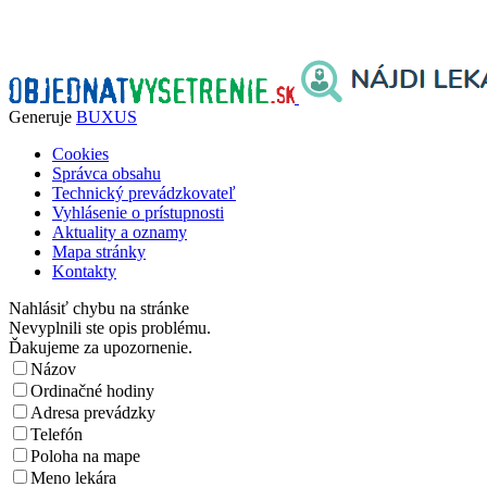
Generuje
BUXUS
Cookies
Správca obsahu
Technický prevádzkovateľ
Vyhlásenie o prístupnosti
Aktuality a oznamy
Mapa stránky
Kontakty
Nahlásiť chybu na stránke
Nevyplnili ste opis problému.
Ďakujeme za upozornenie.
Názov
Ordinačné hodiny
Adresa prevádzky
Telefón
Poloha na mape
Meno lekára