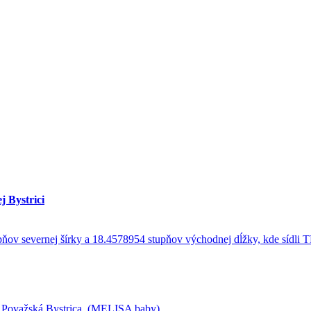
j Bystrici
, Považská Bystrica, (MELISA baby)