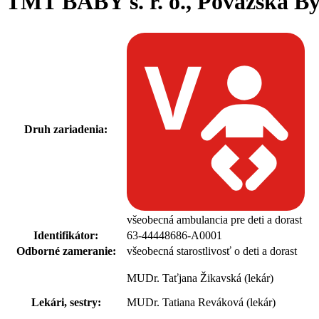
TMT BABY s. r. o., Považská Bys
Druh zariadenia:
všeobecná ambulancia pre deti a dorast
Identifikátor:
63-44448686-A0001
Odborné zameranie:
všeobecná starostlivosť o deti a dorast
MUDr. Taťjana Žikavská (lekár)
Lekári, sestry:
MUDr. Tatiana Reváková (lekár)