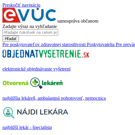
Preskočiť navigáciu
samospráva občanom
Zadajte výraz na vyhľadanie
Hľadať
Pre poskytovateľov zdravotnej starostlivosti
Poskytovatelia
Pre prevá
elektronické objednávanie vyšetrení
najbližšia lekáreň, ambulantná pohotovosť, nemocnica
najbližší lekár - špecialista