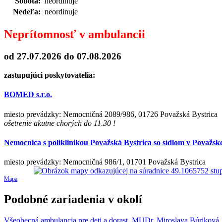
Sobota:
neordinuje
Nedeľa:
neordinuje
Neprítomnosť v ambulancii
od 27.07.2026
do 07.08.2026
zastupujúci poskytovatelia:
BOMED s.r.o.
miesto prevádzky: Nemocničná 2089/986, 01726 Považská Bystrica
ošetrenie akutne chorých do 11.30 !
Nemocnica s poliklinikou Považská Bystrica so sídlom v Považske
miesto prevádzky: Nemocničná 986/1, 01701 Považská Bystrica
Mapa
Podobné zariadenia v okolí
Všeobecná ambulancia pre deti a dorast, MUDr. Miroslava Búriková