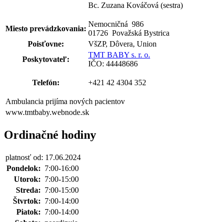
Bc. Zuzana Kováčová (sestra)
Nemocničná 986
Miesto prevádzkovania:
01726 Považská Bystrica
Poisťovne:
VšZP, Dôvera, Union
TMT BABY s. r. o.
Poskytovateľ:
IČO: 44448686
Telefón:
+421 42 4304 352
Ambulancia prijíma nových pacientov
www.tmtbaby.webnode.sk
Ordinačné hodiny
platnosť od: 17.06.2024
Pondelok:
7:00-16:00
Utorok:
7:00-15:00
Streda:
7:00-15:00
Štvrtok:
7:00-14:00
Piatok:
7:00-14:00