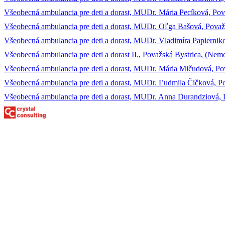
Všeobecná ambulancia pre deti a dorast, MUDr. Mária Pecíková, Považ
Všeobecná ambulancia pre deti a dorast, MUDr. Oľga Bašová, Považ
Všeobecná ambulancia pre deti a dorast, MUDr. Vladimíra Papiernikov
Všeobecná ambulancia pre deti a dorast II., Považská Bystrica, (Nemo
Všeobecná ambulancia pre deti a dorast, MUDr. Mária Mičudová, Pova
Všeobecná ambulancia pre deti a dorast, MUDr. Ľudmila Čičková, P
Všeobecná ambulancia pre deti a dorast, MUDr. Anna Durandziová,