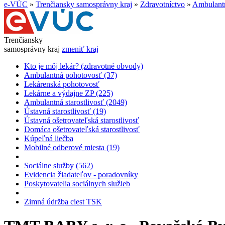
e-VÚC
»
Trenčiansky samosprávny kraj
»
Zdravotníctvo
»
Ambulantn
Trenčiansky
samosprávny kraj
zmeniť kraj
Kto je môj lekár? (zdravotné obvody)
Ambulantná pohotovosť (37)
Lekárenská pohotovosť
Lekárne a výdajne ZP (225)
Ambulantná starostlivosť (2049)
Ústavná starostlivosť (19)
Ústavná ošetrovateľská starostlivosť
Domáca ošetrovateľská starostlivosť
Kúpeľná liečba
Mobilné odberové miesta (19)
Sociálne služby (562)
Evidencia žiadateľov - poradovníky
Poskytovatelia sociálnych služieb
Zimná údržba ciest TSK