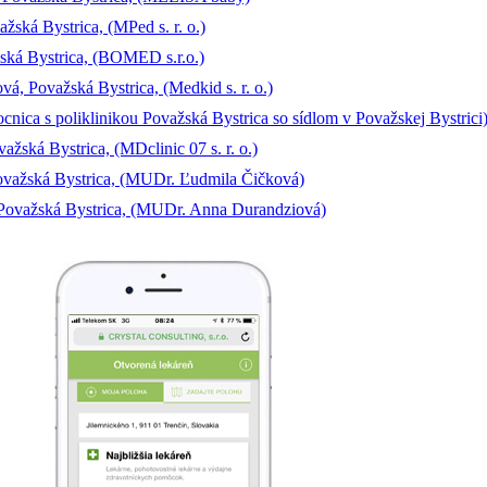
ská Bystrica, (MPed s. r. o.)
ská Bystrica, (BOMED s.r.o.)
á, Považská Bystrica, (Medkid s. r. o.)
cnica s poliklinikou Považská Bystrica so sídlom v Považskej Bystrici
žská Bystrica, (MDclinic 07 s. r. o.)
ovažská Bystrica, (MUDr. Ľudmila Čičková)
 Považská Bystrica, (MUDr. Anna Durandziová)