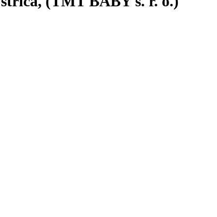
trica, (TMT BABY s. r. o.)