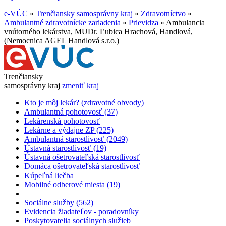
e-VÚC
»
Trenčiansky samosprávny kraj
»
Zdravotníctvo
»
Ambulantné zdravotnícke zariadenia
»
Prievidza
»
Ambulancia
vnútorného lekárstva, MUDr. Ľubica Hrachová, Handlová,
(Nemocnica AGEL Handlová s.r.o.)
Trenčiansky
samosprávny kraj
zmeniť kraj
Kto je môj lekár? (zdravotné obvody)
Ambulantná pohotovosť (37)
Lekárenská pohotovosť
Lekárne a výdajne ZP (225)
Ambulantná starostlivosť (2049)
Ústavná starostlivosť (19)
Ústavná ošetrovateľská starostlivosť
Domáca ošetrovateľská starostlivosť
Kúpeľná liečba
Mobilné odberové miesta (19)
Sociálne služby (562)
Evidencia žiadateľov - poradovníky
Poskytovatelia sociálnych služieb