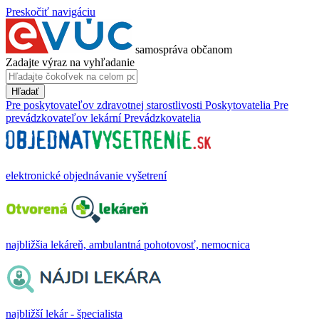
Preskočiť navigáciu
samospráva občanom
Zadajte výraz na vyhľadanie
Hľadať
Pre poskytovateľov zdravotnej starostlivosti
Poskytovatelia
Pre
prevádzkovateľov lekární
Prevádzkovatelia
elektronické objednávanie vyšetrení
najbližšia lekáreň, ambulantná pohotovosť, nemocnica
najbližší lekár - špecialista