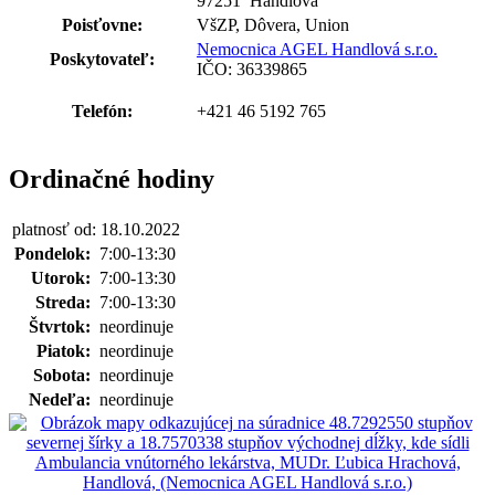
97251 Handlová
Poisťovne:
VšZP, Dôvera, Union
Nemocnica AGEL Handlová s.r.o.
Poskytovateľ:
IČO: 36339865
Telefón:
+421 46 5192 765
Ordinačné hodiny
platnosť od: 18.10.2022
Pondelok:
7:00-13:30
Utorok:
7:00-13:30
Streda:
7:00-13:30
Štvrtok:
neordinuje
Piatok:
neordinuje
Sobota:
neordinuje
Nedeľa:
neordinuje