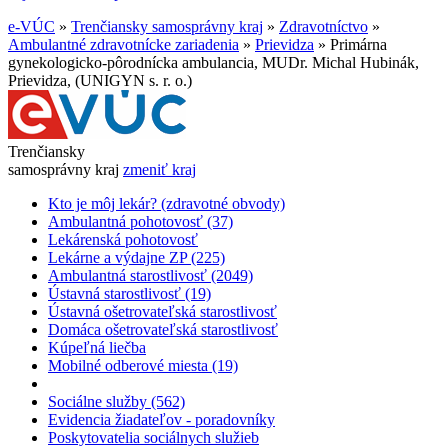
e-VÚC
»
Trenčiansky samosprávny kraj
»
Zdravotníctvo
»
Ambulantné zdravotnícke zariadenia
»
Prievidza
»
Primárna
gynekologicko-pôrodnícka ambulancia, MUDr. Michal Hubinák,
Prievidza, (UNIGYN s. r. o.)
Trenčiansky
samosprávny kraj
zmeniť kraj
Kto je môj lekár? (zdravotné obvody)
Ambulantná pohotovosť (37)
Lekárenská pohotovosť
Lekárne a výdajne ZP (225)
Ambulantná starostlivosť (2049)
Ústavná starostlivosť (19)
Ústavná ošetrovateľská starostlivosť
Domáca ošetrovateľská starostlivosť
Kúpeľná liečba
Mobilné odberové miesta (19)
Sociálne služby (562)
Evidencia žiadateľov - poradovníky
Poskytovatelia sociálnych služieb