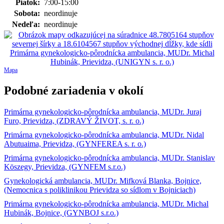
Piatok:
7:00-15:00
Sobota:
neordinuje
Nedeľa:
neordinuje
Mapa
Podobné zariadenia v okolí
Primárna gynekologicko-pôrodnícka ambulancia, MUDr. Juraj
Furo, Prievidza, (ZDRAVÝ ŽIVOT, s. r. o.)
Primárna gynekologicko-pôrodnícka ambulancia, MUDr. Nidal
Abutuaima, Prievidza, (GYNFEREA s. r. o.)
Primárna gynekologicko-pôrodnícka ambulancia, MUDr. Stanislav
Köszegy, Prievidza, (GYNFEM s.r.o.)
Gynekologická ambulancia, MUDr. Mifková Blanka, Bojnice,
(Nemocnica s poliklinikou Prievidza so sídlom v Bojniciach)
Primárna gynekologicko-pôrodnícka ambulancia, MUDr. Michal
Hubinák, Bojnice, (GYNBOJ s.r.o.)