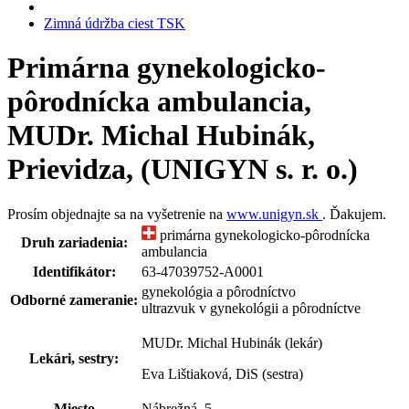
Zimná údržba ciest TSK
Primárna gynekologicko-
pôrodnícka ambulancia,
MUDr. Michal Hubinák,
Prievidza, (UNIGYN s. r. o.)
Prosím objednajte sa na vyšetrenie na
www.unigyn.sk
. Ďakujem.
primárna gynekologicko-pôrodnícka
Druh zariadenia:
ambulancia
Identifikátor:
63-47039752-A0001
gynekológia a pôrodníctvo
Odborné zameranie:
ultrazvuk v gynekológii a pôrodníctve
MUDr. Michal Hubinák (lekár)
Lekári, sestry:
Eva Lištiaková, DiS (sestra)
Miesto
Nábrežná
5