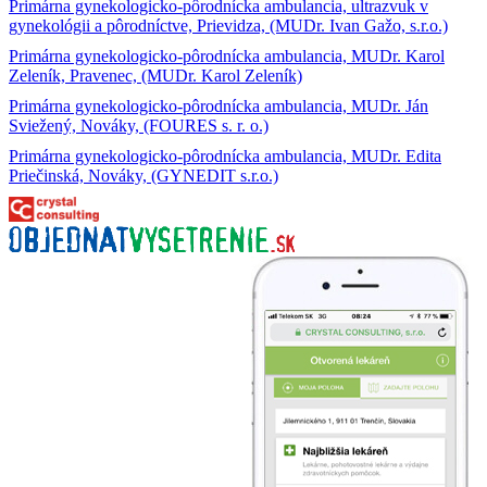
Primárna gynekologicko-pôrodnícka ambulancia, ultrazvuk v
gynekológii a pôrodníctve, Prievidza, (MUDr. Ivan Gažo, s.r.o.)
Primárna gynekologicko-pôrodnícka ambulancia, MUDr. Karol
Zeleník, Pravenec, (MUDr. Karol Zeleník)
Primárna gynekologicko-pôrodnícka ambulancia, MUDr. Ján
Sviežený, Nováky, (FOURES s. r. o.)
Primárna gynekologicko-pôrodnícka ambulancia, MUDr. Edita
Priečinská, Nováky, (GYNEDIT s.r.o.)