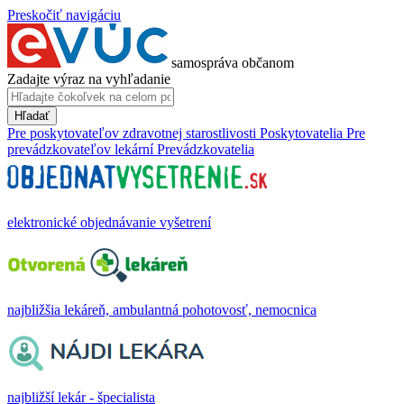
Preskočiť navigáciu
samospráva občanom
Zadajte výraz na vyhľadanie
Hľadať
Pre poskytovateľov zdravotnej starostlivosti
Poskytovatelia
Pre
prevádzkovateľov lekární
Prevádzkovatelia
elektronické objednávanie vyšetrení
najbližšia lekáreň, ambulantná pohotovosť, nemocnica
najbližší lekár - špecialista