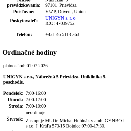
prevádzkovania:
97101 Prievidza
Poisťovne:
VšZP, Dôvera, Union
UNIGYN s. r. o.
Poskytovateľ:
IČO: 47039752
Telefón:
+421 46 5113 363
Ordinačné hodiny
platnosť od: 01.07.2026
UNIGYN s.r.o., Nábrežná 5 Prievidza, Uniklinika 5.
poschodie.
Pondelok:
7:00-16:00
Utorok:
7:00-17:00
Streda:
7:00-10:00
neordinuje
Štvrtok:
Zastupuje MUDr. Michal Hubinák v amb. GYNBOJ
s.r.o. J. Kráľa 573/15 Bojnice 07:00-17:30.