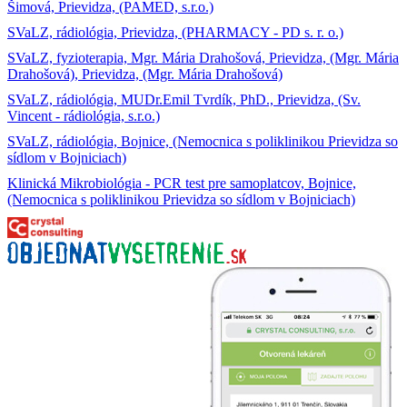
Šimová, Prievidza, (PAMED, s.r.o.)
SVaLZ, rádiológia, Prievidza, (PHARMACY - PD s. r. o.)
SVaLZ, fyzioterapia, Mgr. Mária Drahošová, Prievidza, (Mgr. Mária
Drahošová), Prievidza, (Mgr. Mária Drahošová)
SVaLZ, rádiológia, MUDr.Emil Tvrdík, PhD., Prievidza, (Sv.
Vincent - rádiológia, s.r.o.)
SVaLZ, rádiológia, Bojnice, (Nemocnica s poliklinikou Prievidza so
sídlom v Bojniciach)
Klinická Mikrobiológia - PCR test pre samoplatcov, Bojnice,
(Nemocnica s poliklinikou Prievidza so sídlom v Bojniciach)