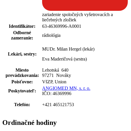
zariadenie spoločných vyšetrovacích a
liečebných zložiek
Identifikátor:
63-46369996-A0001
Odborné
rádiológia
zameranie:
MUDr. Milan Hergel (lekár)
Lekári, sestry:
Eva Maderičová (sestra)
Miesto
Lehotská 640
prevádzkovania:
97271 Nováky
Poisťovne:
VšZP, Union
ANGIOMED MN, s. r. o.
Poskytovateľ:
IČO: 46369996
Telefón:
+421 465121753
Ordinačné hodiny