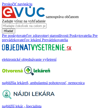
Preskočiť navigáciu
samospráva občanom
Zadajte výraz na vyhľadanie
Hľadať
Pre poskytovateľov zdravotnej starostlivosti
Poskytovatelia
Pre
prevádzkovateľov lekární
Prevádzkovatelia
elektronické objednávanie vyšetrení
najbližšia lekáreň, ambulantná pohotovosť, nemocnica
najbližší lekár - špecialista