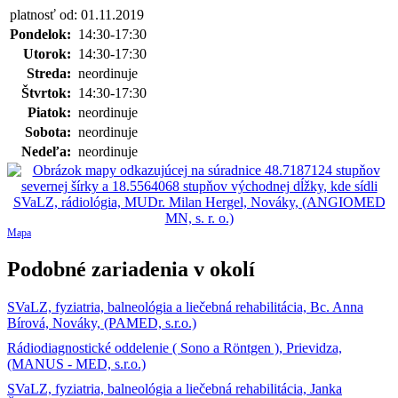
platnosť od: 01.11.2019
Pondelok:
14:30-17:30
Utorok:
14:30-17:30
Streda:
neordinuje
Štvrtok:
14:30-17:30
Piatok:
neordinuje
Sobota:
neordinuje
Nedeľa:
neordinuje
Mapa
Podobné zariadenia v okolí
SVaLZ, fyziatria, balneológia a liečebná rehabilitácia, Bc. Anna
Bírová, Nováky, (PAMED, s.r.o.)
Rádiodiagnostické oddelenie ( Sono a Röntgen ), Prievidza,
(MANUS - MED, s.r.o.)
SVaLZ, fyziatria, balneológia a liečebná rehabilitácia, Janka