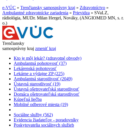
e-VÚC
»
Trenčiansky samosprávny kraj
»
Zdravotníctvo
»
Ambulantné zdravotnícke zariadenia
»
Prievidza
»
SVaLZ,
rádiológia, MUDr. Milan Hergel, Nováky, (ANGIOMED MN, s. r.
o.)
Trenčiansky
samosprávny kraj
zmeniť kraj
Kto je môj lekár? (zdravotné obvody)
Ambulantná pohotovosť (37)
Lekárenská pohotovosť
Lekárne a výdajne ZP (225)
Ambulantná starostlivosť (2049)
Ústavná starostlivosť (19)
Ústavná ošetrovateľská starostlivosť
Domáca ošetrovateľská starostlivosť
Kúpeľná liečba
Mobilné odberové miesta (19)
Sociálne služby (562)
Evidencia žiadateľov - poradovníky
Poskytovatelia sociálnych služieb