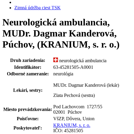
Zimná údržba ciest TSK
Neurologická ambulancia,
MUDr. Dagmar Kanderová,
Púchov, (KRANIUM, s. r. o.)
Druh zariadenia:
neurologická ambulancia
Identifikátor:
63-45281505-A0001
Odborné zameranie:
neurológia
MUDr. Dagmar Kanderová (lekár)
Lekári, sestry:
Zlata Pechová (sestra)
Pod Lachovcom 1727
/
55
Miesto prevádzkovania:
02001 Púchov
Poisťovne:
VšZP, Dôvera, Union
KRANIUM, s. r. o.
Poskytovateľ:
IČO: 45281505