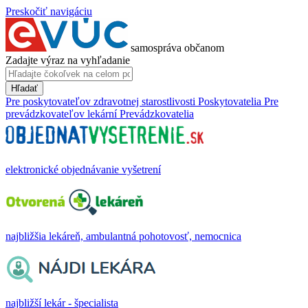
Preskočiť navigáciu
samospráva občanom
Zadajte výraz na vyhľadanie
Hľadať
Pre poskytovateľov zdravotnej starostlivosti
Poskytovatelia
Pre
prevádzkovateľov lekární
Prevádzkovatelia
elektronické objednávanie vyšetrení
najbližšia lekáreň, ambulantná pohotovosť, nemocnica
najbližší lekár - špecialista