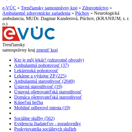
e-VÚC
»
Trenčiansky samosprávny kraj
»
Zdravotníctvo
»
Ambulantné zdravotnícke zariadenia
»
Púchov
»
Neurologická
ambulancia, MUDr. Dagmar Kanderová, Púchov, (KRANIUM, s. r.
o.)
Trenčiansky
samosprávny kraj
zmeniť kraj
Kto je môj lekár? (zdravotné obvody)
Ambulantná pohotovosť (37)
Lekárenská pohotovosť
Lekárne a výdajne ZP (225)
Ambulantná starostlivosť (2049)
Ústavná starostlivosť (19)
Ústavná ošetrovateľská starostlivosť
Domáca ošetrovateľská starostlivosť
Kúpeľná liečba
Mobilné odberové miesta (19)
Sociálne služby (562)
Evidencia žiadateľov - poradovníky
Poskytovatelia sociálnych služieb