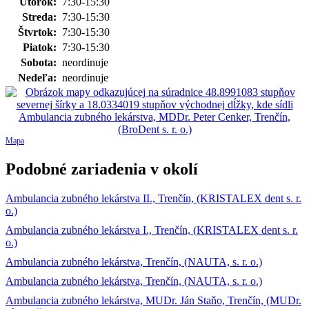
Utorok:
7:30-15:30
Streda:
7:30-15:30
Štvrtok:
7:30-15:30
Piatok:
7:30-15:30
Sobota:
neordinuje
Nedeľa:
neordinuje
Mapa
Podobné zariadenia v okolí
Ambulancia zubného lekárstva II., Trenčín, (KRISTALEX dent s. r.
o.)
Ambulancia zubného lekárstva I., Trenčín, (KRISTALEX dent s. r.
o.)
Ambulancia zubného lekárstva, Trenčín, (NAUTA, s. r. o.)
Ambulancia zubného lekárstva, Trenčín, (NAUTA, s. r. o.)
Ambulancia zubného lekárstva, MUDr. Ján Staňo, Trenčín, (MUDr.