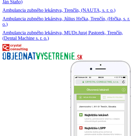
Ján Staňo)
Ambulancia zubného lekárstva, Trenčín, (NAUTA, s. r. o.)
Ambulancia zubného lekárstva, Július Hrčka, Trenčín, (Hrčka, s. r.
o.)
Ambulancia zubného lekárstva, MUDr.Juraj Pastorek, Trenčín,
(Dental Machine s. r. o.)