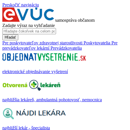
Preskočiť navigáciu
samospráva občanom
Zadajte výraz na vyhľadanie
Hľadať
Pre poskytovateľov zdravotnej starostlivosti
Poskytovatelia
Pre
prevádzkovateľov lekární
Prevádzkovatelia
elektronické objednávanie vyšetrení
najbližšia lekáreň, ambulantná pohotovosť, nemocnica
najbližší lekár - špecialista