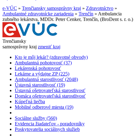
e-VÚC
»
Trenčiansky samosprávny kraj
»
Zdravotníctvo
»
Ambulantné zdravotnícke zariadenia
»
Trenčín
»
Ambulancia
zubného lekárstva, MDDr. Peter Cenker, Trenčín, (BroDent s. r. o.)
Trenčiansky
samosprávny kraj
zmeniť kraj
Kto je môj lekár? (zdravotné obvody)
Ambulantná pohotovosť (37)
Lekárenská pohotovosť
Lekárne a výdajne ZP (225)
Ambulantná starostlivosť (2048)
Ústavná starostlivosť (19)
Ústavná ošetrovateľská starostlivosť
Domáca ošetrovateľská starostlivosť
Kúpeľná liečba
Mobilné odberové miesta (19)
Sociálne služby (560)
Evidencia žiadateľov - poradovníky
Poskytovatelia sociálnych služieb