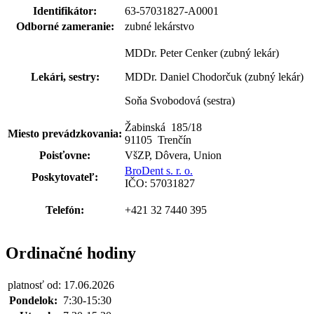
Identifikátor:
63-57031827-A0001
Odborné zameranie:
zubné lekárstvo
MDDr. Peter Cenker (zubný lekár)
Lekári, sestry:
MDDr. Daniel Chodorčuk (zubný lekár)
Soňa Svobodová (sestra)
Žabinská 185
/
18
Miesto prevádzkovania:
91105 Trenčín
Poisťovne:
VšZP, Dôvera, Union
BroDent s. r. o.
Poskytovateľ:
IČO: 57031827
Telefón:
+421 32 7440 395
Ordinačné hodiny
platnosť od: 17.06.2026
Pondelok:
7:30-15:30