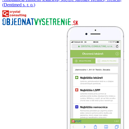
(Dentimed s. r. o.)