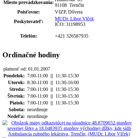
Miesto prevádzkovania:
91108 Trenčín
Poisťovne:
VšZP, Dôvera
MUDr. Libor Vlček
Poskytovateľ:
IČO: 31198953
Telefón:
+421 326587935
Ordinačné hodiny
platnosť od: 01.01.2007
Pondelok:
7:00-11:00
||
11:30-15:30
Utorok:
8:30-11:00
||
11:30-16:00
Streda:
7:00-11:00
||
11:30-15:30
Štvrtok:
7:00-11:00
||
11:30-15:30
Piatok:
7:00-11:00
||
11:30-15:30
Sobota:
neordinuje
Nedeľa:
neordinuje