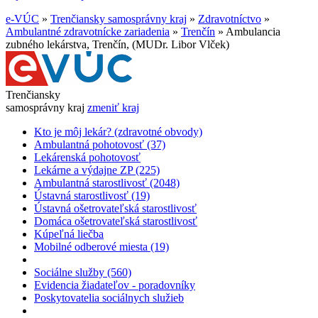
e-VÚC
»
Trenčiansky samosprávny kraj
»
Zdravotníctvo
»
Ambulantné zdravotnícke zariadenia
»
Trenčín
»
Ambulancia
zubného lekárstva, Trenčín, (MUDr. Libor Vlček)
Trenčiansky
samosprávny kraj
zmeniť kraj
Kto je môj lekár? (zdravotné obvody)
Ambulantná pohotovosť (37)
Lekárenská pohotovosť
Lekárne a výdajne ZP (225)
Ambulantná starostlivosť (2048)
Ústavná starostlivosť (19)
Ústavná ošetrovateľská starostlivosť
Domáca ošetrovateľská starostlivosť
Kúpeľná liečba
Mobilné odberové miesta (19)
Sociálne služby (560)
Evidencia žiadateľov - poradovníky
Poskytovatelia sociálnych služieb