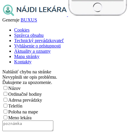
Generuje
BUXUS
Cookies
Správca obsahu
Technický prevádzkovateľ
Vyhlásenie o prístupnosti
Aktuality a oznamy
Mapa stránky
Kontakty
Nahlásiť chybu na stránke
Nevyplnili ste opis problému.
Ďakujeme za upozornenie.
Názov
Ordinačné hodiny
Adresa prevádzky
Telefón
Poloha na mape
Meno lekára