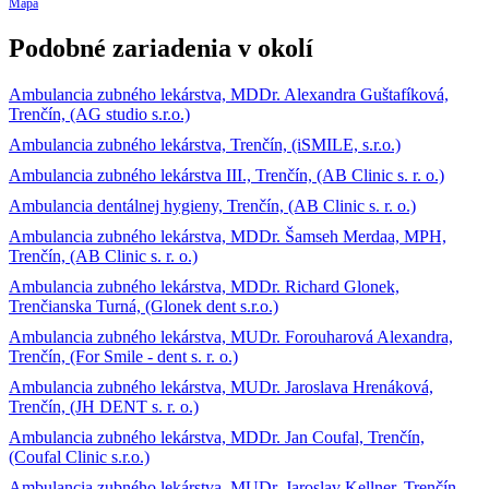
Mapa
Podobné zariadenia v okolí
Ambulancia zubného lekárstva, MDDr. Alexandra Guštafíková,
Trenčín, (AG studio s.r.o.)
Ambulancia zubného lekárstva, Trenčín, (iSMILE, s.r.o.)
Ambulancia zubného lekárstva III., Trenčín, (AB Clinic s. r. o.)
Ambulancia dentálnej hygieny, Trenčín, (AB Clinic s. r. o.)
Ambulancia zubného lekárstva, MDDr. Šamseh Merdaa, MPH,
Trenčín, (AB Clinic s. r. o.)
Ambulancia zubného lekárstva, MDDr. Richard Glonek,
Trenčianska Turná, (Glonek dent s.r.o.)
Ambulancia zubného lekárstva, MUDr. Forouharová Alexandra,
Trenčín, (For Smile - dent s. r. o.)
Ambulancia zubného lekárstva, MUDr. Jaroslava Hrenáková,
Trenčín, (JH DENT s. r. o.)
Ambulancia zubného lekárstva, MDDr. Jan Coufal, Trenčín,
(Coufal Clinic s.r.o.)
Ambulancia zubného lekárstva, MUDr. Jaroslav Kellner, Trenčín,