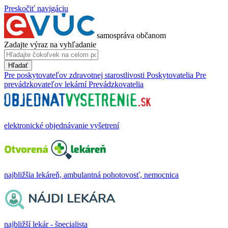
Preskočiť navigáciu
samospráva občanom
Zadajte výraz na vyhľadanie
Hľadať
Pre poskytovateľov zdravotnej starostlivosti
Poskytovatelia
Pre
prevádzkovateľov lekární
Prevádzkovatelia
elektronické objednávanie vyšetrení
najbližšia lekáreň, ambulantná pohotovosť, nemocnica
najbližší lekár - špecialista