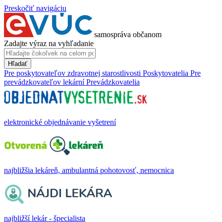
Preskočiť navigáciu
samospráva občanom
Zadajte výraz na vyhľadanie
Hľadať
Pre poskytovateľov zdravotnej starostlivosti
Poskytovatelia
Pre
prevádzkovateľov lekární
Prevádzkovatelia
elektronické objednávanie vyšetrení
najbližšia lekáreň, ambulantná pohotovosť, nemocnica
najbližší lekár - špecialista