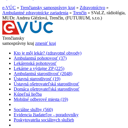
e-VÚC
»
Trenčiansky samosprávny kraj
»
Zdravotníctvo
»
Ambulantné zdravotnícke zariadenia
»
Trenčín
»
SVaLZ, rádiológia,
MUDr. Andrea Glézlová, Trenčín, (FUTURUM, s.r.o.)
Trenčiansky
samosprávny kraj
zmeniť kraj
Kto je môj lekár? (zdravotné obvody)
Ambulantná pohotovosť (37)
Lekárenská pohotovosť
Lekárne a výdajne ZP (225)
Ambulantná starostlivosť (2048)
Ústavná starostlivosť (19)
Ústavná ošetrovateľská starostlivosť
Domáca ošetrovateľská starostlivosť
Kúpeľná liečba
Mobilné odberové miesta (19)
Sociálne služby (560)
Evidencia žiadateľov - poradovníky
Poskytovatelia sociálnych služieb