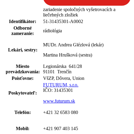
zariadenie spoločných vyšetrovacích a
liečebných zložiek
Identifikátor:
51-31435301-A0002
Odborné
rádiológia
zameranie:
MUDr. Andrea Glézlová (lekár)
Lekári, sestry:
Martina Hrušková (sestra)
Miesto
Legionárska 641
/
28
prevádzkovania:
91101 Trenčín
Poisťovne:
VšZP, Dôvera, Union
FUTURUM, s.r.o.
IČO: 31435301
Poskytovateľ:
www.futurum.sk
Telefón:
+421 32 6583 080
Mobil:
+421 907 403 145