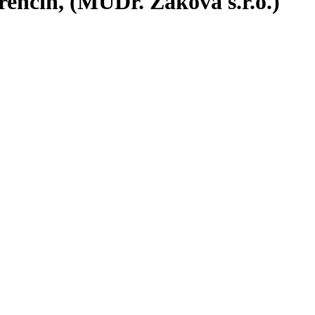
nčín, (MUDr. Žáková s.r.o.)