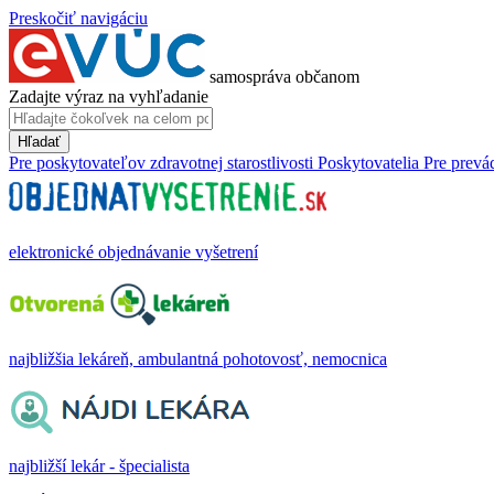
Preskočiť navigáciu
samospráva občanom
Zadajte výraz na vyhľadanie
Hľadať
Pre poskytovateľov zdravotnej starostlivosti
Poskytovatelia
Pre prevá
elektronické objednávanie vyšetrení
najbližšia lekáreň, ambulantná pohotovosť, nemocnica
najbližší lekár - špecialista