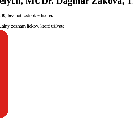
elých, MUDr. Dagmar Žáková, Tre
30, bez nutnosti objednania.
uálny zoznam liekov, ktoré užívate.