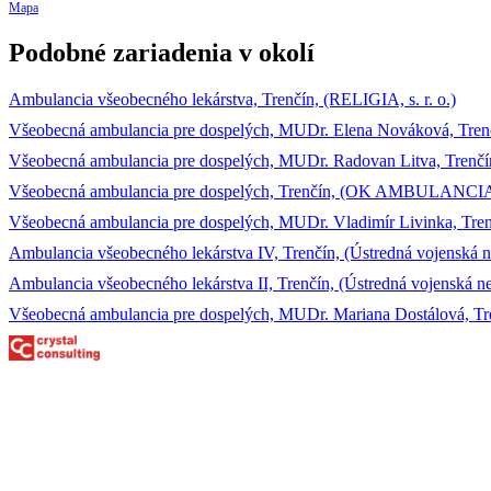
Mapa
Podobné zariadenia v okolí
Ambulancia všeobecného lekárstva, Trenčín, (RELIGIA, s. r. o.)
Všeobecná ambulancia pre dospelých, MUDr. Elena Nováková, Trenč
Všeobecná ambulancia pre dospelých, MUDr. Radovan Litva, Trenčín, (
Všeobecná ambulancia pre dospelých, Trenčín, (OK AMBULANCIA, 
Všeobecná ambulancia pre dospelých, MUDr. Vladimír Livinka, Tren
Ambulancia všeobecného lekárstva IV, Trenčín, (Ústredná vojensk
Ambulancia všeobecného lekárstva II, Trenčín, (Ústredná vojenská
Všeobecná ambulancia pre dospelých, MUDr. Mariana Dostálová, Tre