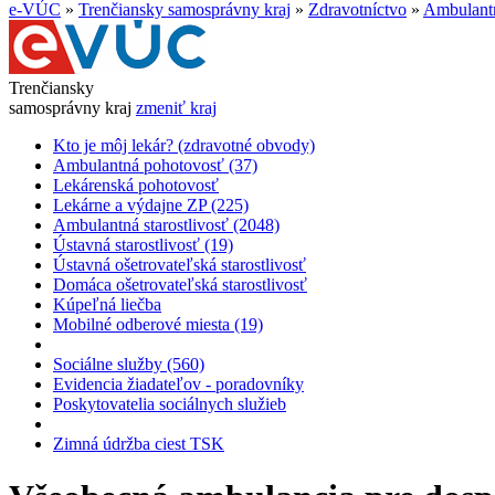
e-VÚC
»
Trenčiansky samosprávny kraj
»
Zdravotníctvo
»
Ambulantn
Trenčiansky
samosprávny kraj
zmeniť kraj
Kto je môj lekár? (zdravotné obvody)
Ambulantná pohotovosť (37)
Lekárenská pohotovosť
Lekárne a výdajne ZP (225)
Ambulantná starostlivosť (2048)
Ústavná starostlivosť (19)
Ústavná ošetrovateľská starostlivosť
Domáca ošetrovateľská starostlivosť
Kúpeľná liečba
Mobilné odberové miesta (19)
Sociálne služby (560)
Evidencia žiadateľov - poradovníky
Poskytovatelia sociálnych služieb
Zimná údržba ciest TSK