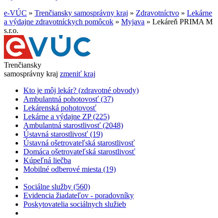
e-VÚC
»
Trenčiansky samosprávny kraj
»
Zdravotníctvo
»
Lekárne
a výdajne zdravotníckych pomôcok
»
Myjava
»
Lekáreň PRIMA M
s.r.o.
Trenčiansky
samosprávny kraj
zmeniť kraj
Kto je môj lekár? (zdravotné obvody)
Ambulantná pohotovosť (37)
Lekárenská pohotovosť
Lekárne a výdajne ZP (225)
Ambulantná starostlivosť (2048)
Ústavná starostlivosť (19)
Ústavná ošetrovateľská starostlivosť
Domáca ošetrovateľská starostlivosť
Kúpeľná liečba
Mobilné odberové miesta (19)
Sociálne služby (560)
Evidencia žiadateľov - poradovníky
Poskytovatelia sociálnych služieb