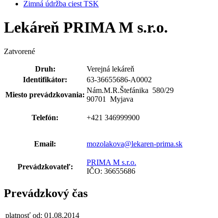
Zimná údržba ciest TSK
Lekáreň PRIMA M s.r.o.
Zatvorené
Druh:
Verejná lekáreň
Identifikátor:
63-36655686-A0002
Nám.M.R.Štefánika 580
/
29
Miesto prevádzkovania:
90701 Myjava
Telefón:
+421 346999900
Email:
mozolakova@lekaren-prima.sk
PRIMA M s.r.o.
Prevádzkovateľ:
IČO: 36655686
Prevádzkový čas
platnosť od: 01.08.2014