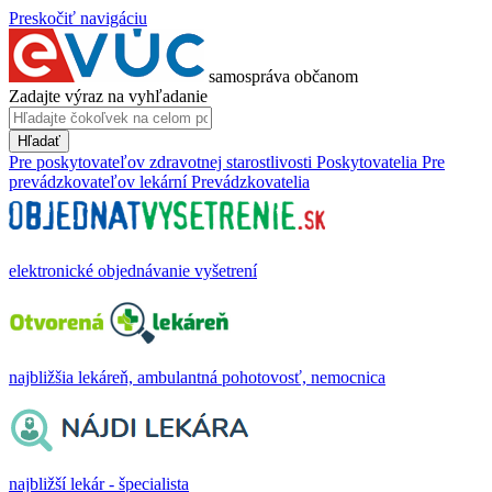
Preskočiť navigáciu
samospráva občanom
Zadajte výraz na vyhľadanie
Hľadať
Pre poskytovateľov zdravotnej starostlivosti
Poskytovatelia
Pre
prevádzkovateľov lekární
Prevádzkovatelia
elektronické objednávanie vyšetrení
najbližšia lekáreň, ambulantná pohotovosť, nemocnica
najbližší lekár - špecialista