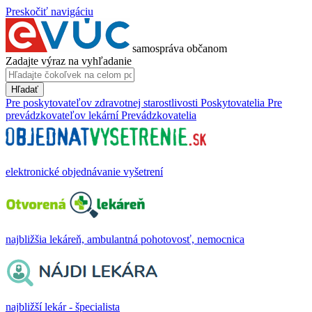
Preskočiť navigáciu
samospráva občanom
Zadajte výraz na vyhľadanie
Hľadať
Pre poskytovateľov zdravotnej starostlivosti
Poskytovatelia
Pre
prevádzkovateľov lekární
Prevádzkovatelia
elektronické objednávanie vyšetrení
najbližšia lekáreň, ambulantná pohotovosť, nemocnica
najbližší lekár - špecialista