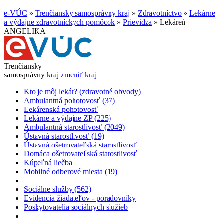
e-VÚC
»
Trenčiansky samosprávny kraj
»
Zdravotníctvo
»
Lekárne
a výdajne zdravotníckych pomôcok
»
Prievidza
»
Lekáreň
ANGELIKA
Trenčiansky
samosprávny kraj
zmeniť kraj
Kto je môj lekár? (zdravotné obvody)
Ambulantná pohotovosť (37)
Lekárenská pohotovosť
Lekárne a výdajne ZP (225)
Ambulantná starostlivosť (2049)
Ústavná starostlivosť (19)
Ústavná ošetrovateľská starostlivosť
Domáca ošetrovateľská starostlivosť
Kúpeľná liečba
Mobilné odberové miesta (19)
Sociálne služby (562)
Evidencia žiadateľov - poradovníky
Poskytovatelia sociálnych služieb