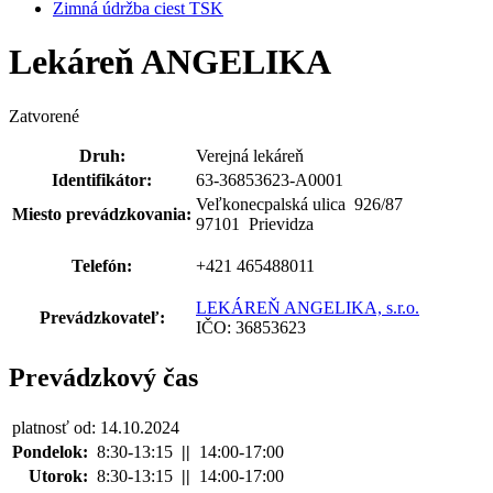
Zimná údržba ciest TSK
Lekáreň ANGELIKA
Zatvorené
Druh:
Verejná lekáreň
Identifikátor:
63-36853623-A0001
Veľkonecpalská ulica 926
/
87
Miesto prevádzkovania:
97101 Prievidza
Telefón:
+421 465488011
LEKÁREŇ ANGELIKA, s.r.o.
Prevádzkovateľ:
IČO: 36853623
Prevádzkový čas
platnosť od: 14.10.2024
Pondelok:
8:30-13:15
||
14:00-17:00
Utorok:
8:30-13:15
||
14:00-17:00