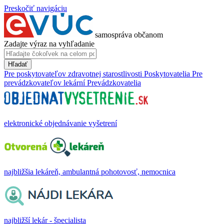
Preskočiť navigáciu
samospráva občanom
Zadajte výraz na vyhľadanie
Hľadať
Pre poskytovateľov zdravotnej starostlivosti
Poskytovatelia
Pre
prevádzkovateľov lekární
Prevádzkovatelia
elektronické objednávanie vyšetrení
najbližšia lekáreň, ambulantná pohotovosť, nemocnica
najbližší lekár - špecialista