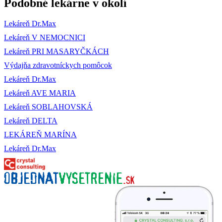
Podobné lekárne v okolí
Lekáreň Dr.Max
Lekáreň V NEMOCNICI
Lekáreň PRI MASARYČKÁCH
Výdajňa zdravotníckych pomôcok
Lekáreň Dr.Max
Lekáreň AVE MARIA
Lekáreň SOBLAHOVSKÁ
Lekáreň DELTA
LEKÁREŇ MARÍNA
Lekáreň Dr.Max