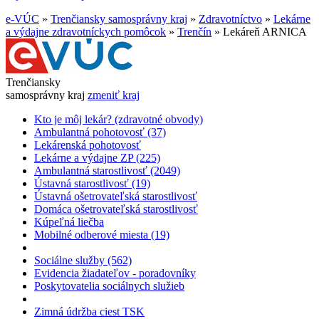
e-VÚC
»
Trenčiansky samosprávny kraj
»
Zdravotníctvo
»
Lekárne
a výdajne zdravotníckych pomôcok
»
Trenčín
»
Lekáreň ARNICA
Trenčiansky
samosprávny kraj
zmeniť kraj
Kto je môj lekár? (zdravotné obvody)
Ambulantná pohotovosť (37)
Lekárenská pohotovosť
Lekárne a výdajne ZP (225)
Ambulantná starostlivosť (2049)
Ústavná starostlivosť (19)
Ústavná ošetrovateľská starostlivosť
Domáca ošetrovateľská starostlivosť
Kúpeľná liečba
Mobilné odberové miesta (19)
Sociálne služby (562)
Evidencia žiadateľov - poradovníky
Poskytovatelia sociálnych služieb
Zimná údržba ciest TSK