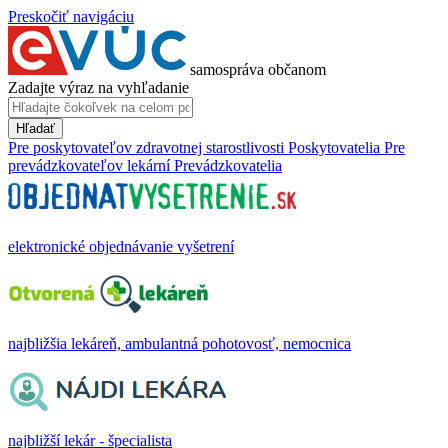
Preskočiť navigáciu
samospráva občanom
Zadajte výraz na vyhľadanie
Hľadať
Pre poskytovateľov zdravotnej starostlivosti
Poskytovatelia
Pre
prevádzkovateľov lekární
Prevádzkovatelia
elektronické objednávanie vyšetrení
najbližšia lekáreň, ambulantná pohotovosť, nemocnica
najbližší lekár - špecialista