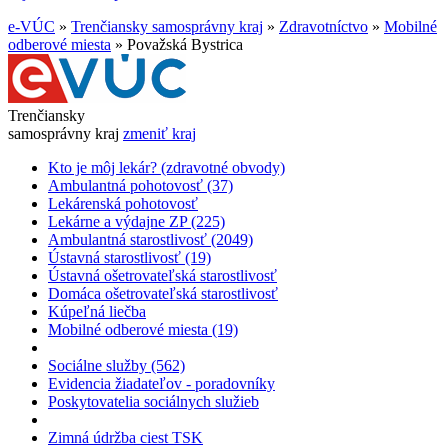
e-VÚC
»
Trenčiansky samosprávny kraj
»
Zdravotníctvo
»
Mobilné
odberové miesta
»
Považská Bystrica
Trenčiansky
samosprávny kraj
zmeniť kraj
Kto je môj lekár? (zdravotné obvody)
Ambulantná pohotovosť (37)
Lekárenská pohotovosť
Lekárne a výdajne ZP (225)
Ambulantná starostlivosť (2049)
Ústavná starostlivosť (19)
Ústavná ošetrovateľská starostlivosť
Domáca ošetrovateľská starostlivosť
Kúpeľná liečba
Mobilné odberové miesta (19)
Sociálne služby (562)
Evidencia žiadateľov - poradovníky
Poskytovatelia sociálnych služieb
Zimná údržba ciest TSK