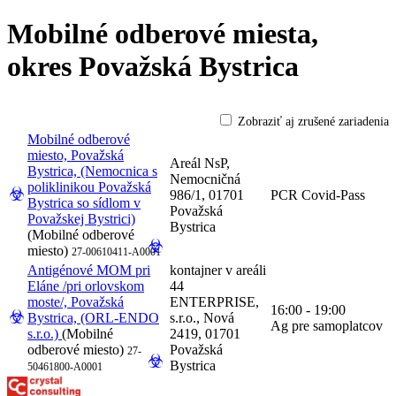
Mobilné odberové miesta,
okres Považská Bystrica
Zobraziť aj zrušené zariadenia
Mobilné odberové
miesto, Považská
Areál NsP,
Bystrica, (Nemocnica s
Nemocničná
poliklinikou Považská
986/1, 01701
PCR Covid-Pass
Bystrica so sídlom v
Považská
Považskej Bystrici)
Bystrica
(Mobilné odberové
miesto)
27-00610411-A0001
Antigénové MOM pri
kontajner v areáli
Eláne /pri orlovskom
44
moste/, Považská
ENTERPRISE,
16:00 - 19:00
Bystrica, (ORL-ENDO
s.r.o., Nová
Ag pre samoplatcov
s.r.o.)
(Mobilné
2419, 01701
odberové miesto)
Považská
27-
Bystrica
50461800-A0001