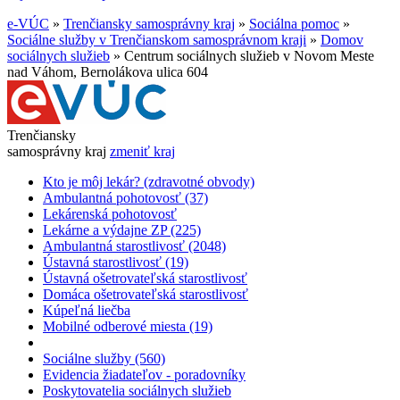
e-VÚC
»
Trenčiansky samosprávny kraj
»
Sociálna pomoc
»
Sociálne služby v Trenčianskom samosprávnom kraji
»
Domov
sociálnych služieb
»
Centrum sociálnych služieb v Novom Meste
nad Váhom, Bernolákova ulica 604
Trenčiansky
samosprávny kraj
zmeniť kraj
Kto je môj lekár? (zdravotné obvody)
Ambulantná pohotovosť (37)
Lekárenská pohotovosť
Lekárne a výdajne ZP (225)
Ambulantná starostlivosť (2048)
Ústavná starostlivosť (19)
Ústavná ošetrovateľská starostlivosť
Domáca ošetrovateľská starostlivosť
Kúpeľná liečba
Mobilné odberové miesta (19)
Sociálne služby (560)
Evidencia žiadateľov - poradovníky
Poskytovatelia sociálnych služieb