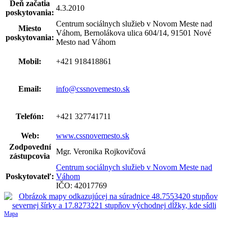
Deň začatia
4.3.2010
poskytovania:
Centrum sociálnych služieb v Novom Meste nad
Miesto
Váhom, Bernolákova ulica 604/14, 91501 Nové
poskytovania:
Mesto nad Váhom
Mobil:
+421 918418861
Email:
info@cssnovemesto.sk
Telefón:
+421 327741711
Web:
www.cssnovemesto.sk
Zodpovední
Mgr. Veronika Rojkovičová
zástupcovia
Centrum sociálnych služieb v Novom Meste nad
Poskytovateľ:
Váhom
IČO: 42017769
Mapa