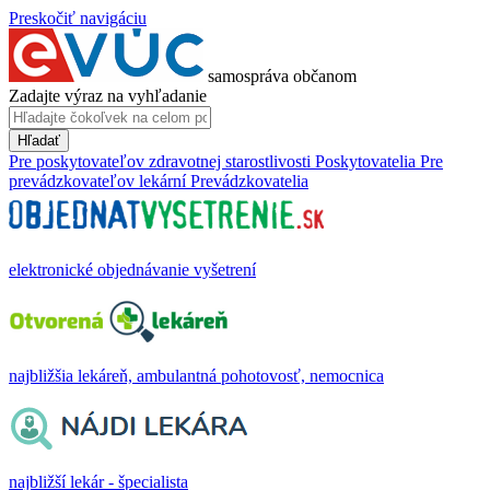
Preskočiť navigáciu
samospráva občanom
Zadajte výraz na vyhľadanie
Hľadať
Pre poskytovateľov zdravotnej starostlivosti
Poskytovatelia
Pre
prevádzkovateľov lekární
Prevádzkovatelia
elektronické objednávanie vyšetrení
najbližšia lekáreň, ambulantná pohotovosť, nemocnica
najbližší lekár - špecialista