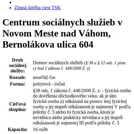
Zimná údržba ciest TSK
Centrum sociálnych služieb v
Novom Meste nad Váhom,
Bernolákova ulica 604
Druh
Domov sociálnych služieb
(§ 38 a § 12 ods. 1 písm.
sociálnej
c) bod 1 zákona č. 448/2008 Z. z)
služby:
Rozsah:
neurčitý čas
Forma:
pobytová - ročná
§38 ods. 1 zákona č. 448/2008 Z. z. - fyzická osoba
do dovŕšenia dôchodkového veku, ak je táto
fyzická osoba a) odkázaná na pomoc inej fyzickej
Cieľová
osoby a jej stupeň odkázanosti je najmenej V podľa
skupina:
prílohy č. 3 alebo b) fyzická osoba, ktorá je
nevidiaca alebo prakticky nevidiaca a jej stupeň
odkázanosti je najmenej III podľa prílohy č. 3
Kapacita:
16 osôb