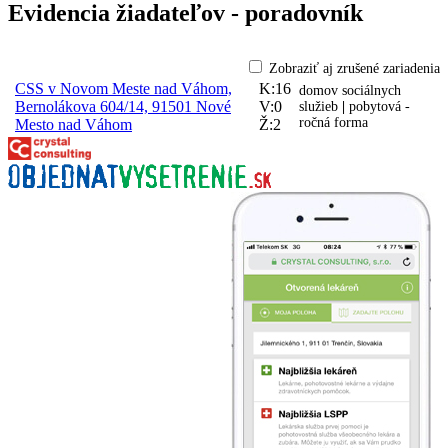
Evidencia žiadateľov - poradovník
Zobraziť aj zrušené zariadenia
CSS v Novom Meste nad Váhom,
K:16
domov sociálnych
Bernolákova 604/14, 91501 Nové
V:0
služieb
|
pobytová -
ročná forma
Mesto nad Váhom
Ž:2