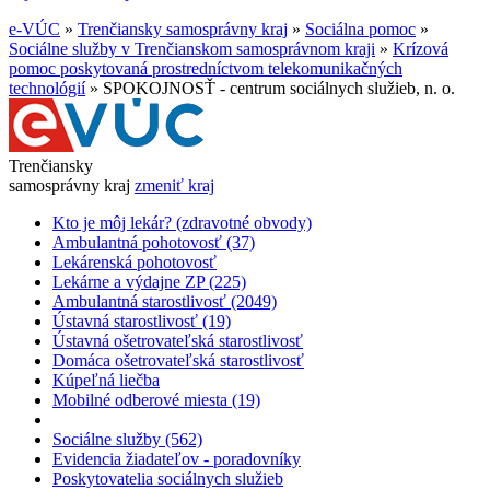
e-VÚC
»
Trenčiansky samosprávny kraj
»
Sociálna pomoc
»
Sociálne služby v Trenčianskom samosprávnom kraji
»
Krízová
pomoc poskytovaná prostredníctvom telekomunikačných
technológií
»
SPOKOJNOSŤ - centrum sociálnych služieb, n. o.
Trenčiansky
samosprávny kraj
zmeniť kraj
Kto je môj lekár? (zdravotné obvody)
Ambulantná pohotovosť (37)
Lekárenská pohotovosť
Lekárne a výdajne ZP (225)
Ambulantná starostlivosť (2049)
Ústavná starostlivosť (19)
Ústavná ošetrovateľská starostlivosť
Domáca ošetrovateľská starostlivosť
Kúpeľná liečba
Mobilné odberové miesta (19)
Sociálne služby (562)
Evidencia žiadateľov - poradovníky
Poskytovatelia sociálnych služieb