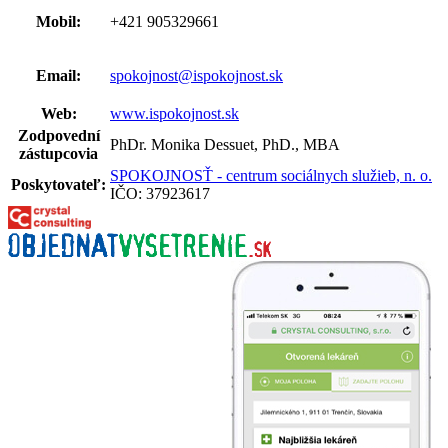
Mobil:
+421 905329661
Email:
spokojnost@ispokojnost.sk
Web:
www.ispokojnost.sk
Zodpovední
PhDr. Monika Dessuet, PhD., MBA
zástupcovia
SPOKOJNOSŤ - centrum sociálnych služieb, n. o.
Poskytovateľ:
IČO: 37923617