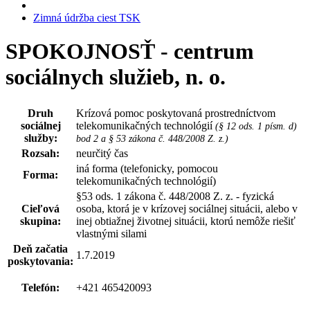
Zimná údržba ciest TSK
SPOKOJNOSŤ - centrum
sociálnych služieb, n. o.
Druh
Krízová pomoc poskytovaná prostredníctvom
sociálnej
telekomunikačných technológií
(§ 12 ods. 1 písm. d)
služby:
bod 2 a § 53 zákona č. 448/2008 Z. z.)
Rozsah:
neurčitý čas
iná forma (telefonicky, pomocou
Forma:
telekomunikačných technológií)
§53 ods. 1 zákona č. 448/2008 Z. z. - fyzická
Cieľová
osoba, ktorá je v krízovej sociálnej situácii, alebo v
skupina:
inej obtiažnej životnej situácii, ktorú nemôže riešiť
vlastnými silami
Deň začatia
1.7.2019
poskytovania:
Telefón:
+421 465420093