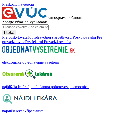
Preskočiť navigáciu
samospráva občanom
Zadajte výraz na vyhľadanie
Hľadať
Pre poskytovateľov zdravotnej starostlivosti
Poskytovatelia
Pre
prevádzkovateľov lekární
Prevádzkovatelia
elektronické objednávanie vyšetrení
najbližšia lekáreň, ambulantná pohotovosť, nemocnica
najbližší lekár - špecialista