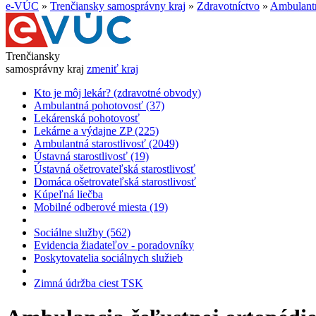
e-VÚC
»
Trenčiansky samosprávny kraj
»
Zdravotníctvo
»
Ambulantn
Trenčiansky
samosprávny kraj
zmeniť kraj
Kto je môj lekár? (zdravotné obvody)
Ambulantná pohotovosť (37)
Lekárenská pohotovosť
Lekárne a výdajne ZP (225)
Ambulantná starostlivosť (2049)
Ústavná starostlivosť (19)
Ústavná ošetrovateľská starostlivosť
Domáca ošetrovateľská starostlivosť
Kúpeľná liečba
Mobilné odberové miesta (19)
Sociálne služby (562)
Evidencia žiadateľov - poradovníky
Poskytovatelia sociálnych služieb
Zimná údržba ciest TSK