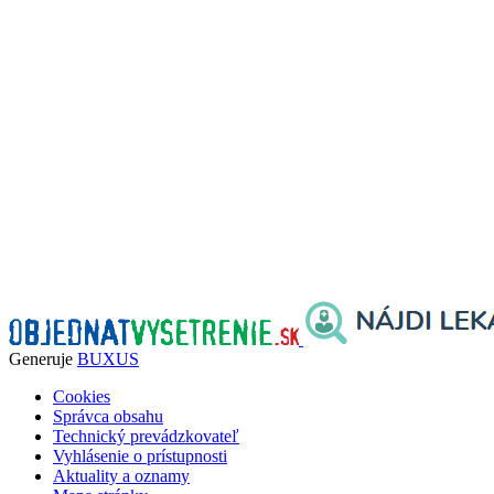
Generuje
BUXUS
Cookies
Správca obsahu
Technický prevádzkovateľ
Vyhlásenie o prístupnosti
Aktuality a oznamy