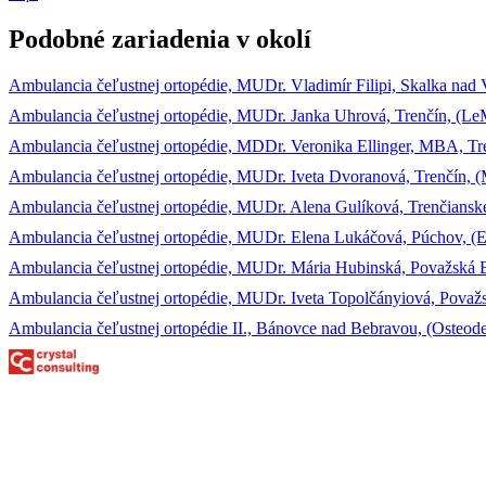
Podobné zariadenia v okolí
Ambulancia čeľustnej ortopédie, MUDr. Vladimír Filipi, Skalka nad
Ambulancia čeľustnej ortopédie, MUDr. Janka Uhrová, Trenčín, (LeMi 
Ambulancia čeľustnej ortopédie, MDDr. Veronika Ellinger, MBA, Tren
Ambulancia čeľustnej ortopédie, MUDr. Iveta Dvoranová, Trenčín, 
Ambulancia čeľustnej ortopédie, MUDr. Alena Gulíková, Trenčians
Ambulancia čeľustnej ortopédie, MUDr. Elena Lukáčová, Púchov, (Elz
Ambulancia čeľustnej ortopédie, MUDr. Mária Hubinská, Považská Bys
Ambulancia čeľustnej ortopédie, MUDr. Iveta Topolčányiová, Považs
Ambulancia čeľustnej ortopédie II., Bánovce nad Bebravou, (Osteodent