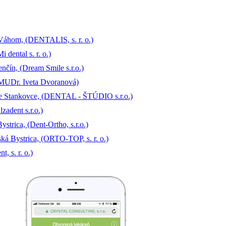
 Váhom, (DENTALIS, s. r. o.)
dental s. r. o.)
čín, (Dream Smile s.r.o.)
(MUDr. Iveta Dvoranová)
ke Stankovce, (DENTAL - ŠTÚDIO s.r.o.)
adent s.r.o.)
trica, (Dent-Ortho, s.r.o.)
ká Bystrica, (ORTO-TOP, s. r. o.)
, s. r. o.)