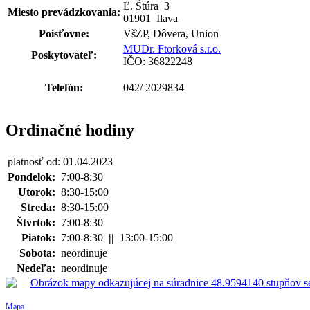
Ľ. Štúra
3
Miesto prevádzkovania:
01901 Ilava
Poisťovne:
VšZP, Dôvera, Union
MUDr. Ftorková s.r.o.
Poskytovateľ:
IČO: 36822248
Telefón:
042/ 2029834
Ordinačné hodiny
platnosť od: 01.04.2023
Pondelok:
7:00-8:30
Utorok:
8:30-15:00
Streda:
8:30-15:00
Štvrtok:
7:00-8:30
Piatok:
7:00-8:30
||
13:00-15:00
Sobota:
neordinuje
Nedeľa:
neordinuje
Mapa