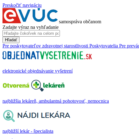
Preskočiť navigáciu
samospráva občanom
Zadajte výraz na vyhľadanie
Hľadať
Pre poskytovateľov zdravotnej starostlivosti
Poskytovatelia
Pre prevá
elektronické objednávanie vyšetrení
najbližšia lekáreň, ambulantná pohotovosť, nemocnica
najbližší lekár - špecialista