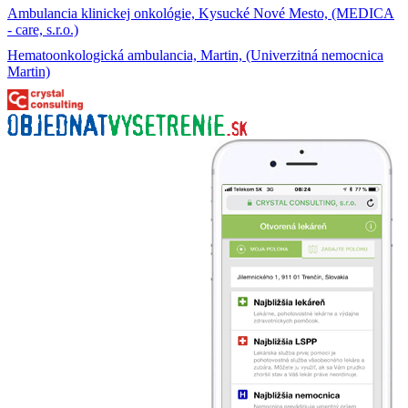
Ambulancia klinickej onkológie, Kysucké Nové Mesto, (MEDICA
- care, s.r.o.)
Hematoonkologická ambulancia, Martin, (Univerzitná nemocnica
Martin)