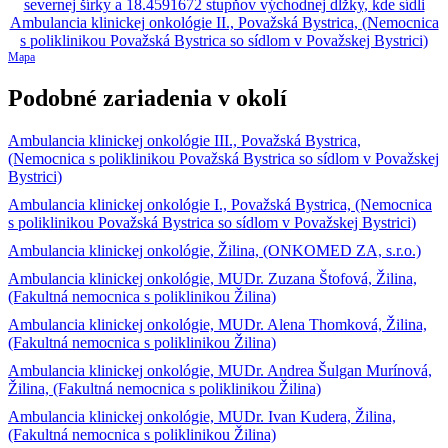
Mapa
Podobné zariadenia v okolí
Ambulancia klinickej onkológie III., Považská Bystrica,
(Nemocnica s poliklinikou Považská Bystrica so sídlom v Považskej
Bystrici)
Ambulancia klinickej onkológie I., Považská Bystrica, (Nemocnica
s poliklinikou Považská Bystrica so sídlom v Považskej Bystrici)
Ambulancia klinickej onkológie, Žilina, (ONKOMED ZA, s.r.o.)
Ambulancia klinickej onkológie, MUDr. Zuzana Štofová, Žilina,
(Fakultná nemocnica s poliklinikou Žilina)
Ambulancia klinickej onkológie, MUDr. Alena Thomková, Žilina,
(Fakultná nemocnica s poliklinikou Žilina)
Ambulancia klinickej onkológie, MUDr. Andrea Šulgan Murínová,
Žilina, (Fakultná nemocnica s poliklinikou Žilina)
Ambulancia klinickej onkológie, MUDr. Ivan Kudera, Žilina,
(Fakultná nemocnica s poliklinikou Žilina)