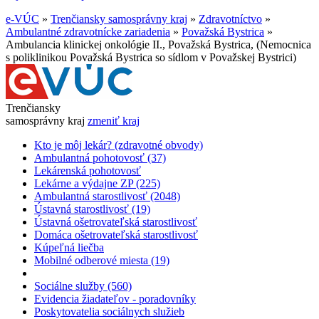
e-VÚC
»
Trenčiansky samosprávny kraj
»
Zdravotníctvo
»
Ambulantné zdravotnícke zariadenia
»
Považská Bystrica
»
Ambulancia klinickej onkológie II., Považská Bystrica, (Nemocnica
s poliklinikou Považská Bystrica so sídlom v Považskej Bystrici)
Trenčiansky
samosprávny kraj
zmeniť kraj
Kto je môj lekár? (zdravotné obvody)
Ambulantná pohotovosť (37)
Lekárenská pohotovosť
Lekárne a výdajne ZP (225)
Ambulantná starostlivosť (2048)
Ústavná starostlivosť (19)
Ústavná ošetrovateľská starostlivosť
Domáca ošetrovateľská starostlivosť
Kúpeľná liečba
Mobilné odberové miesta (19)
Sociálne služby (560)
Evidencia žiadateľov - poradovníky
Poskytovatelia sociálnych služieb