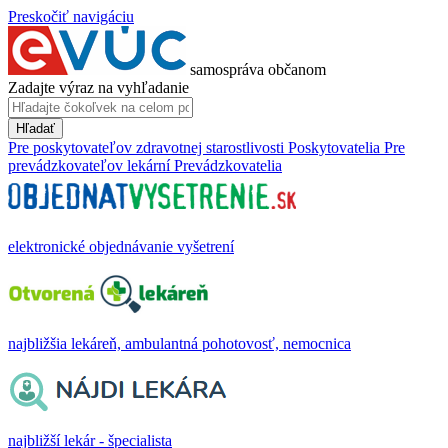
Preskočiť navigáciu
samospráva občanom
Zadajte výraz na vyhľadanie
Hľadať
Pre poskytovateľov zdravotnej starostlivosti
Poskytovatelia
Pre
prevádzkovateľov lekární
Prevádzkovatelia
elektronické objednávanie vyšetrení
najbližšia lekáreň, ambulantná pohotovosť, nemocnica
najbližší lekár - špecialista