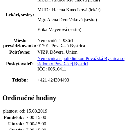
MUDr. Helena Kmecíková (lekár)
Lekári, sestry:
Mgr. Alena Dvorščíková (sestra)
Erika Mayerová (sestra)
Miesto
Nemocničná 986
/
1
prevádzkovania:
01701 Považská Bystrica
Poisťovne:
VšZP, Dôvera, Union
Nemocnica s poliklinikou Považská Bystrica so
Poskytovateľ:
sídlom v Považskej Bystrici
IČO: 00610411
Telefón:
+421 424304493
Ordinačné hodiny
platnosť od: 15.08.2019
Pondelok:
7:00-15:00
Utorok:
7:00-15:00