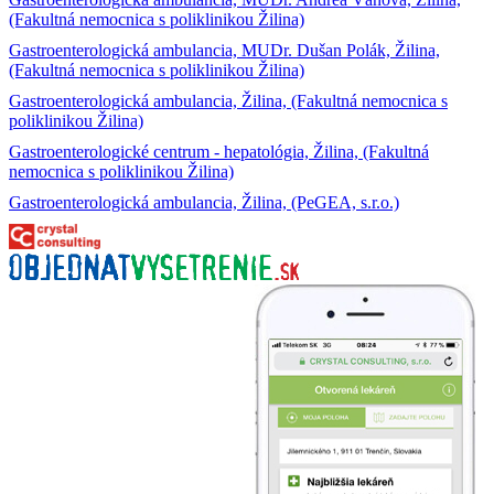
(Fakultná nemocnica s poliklinikou Žilina)
Gastroenterologická ambulancia, MUDr. Dušan Polák, Žilina,
(Fakultná nemocnica s poliklinikou Žilina)
Gastroenterologická ambulancia, Žilina, (Fakultná nemocnica s
poliklinikou Žilina)
Gastroenterologické centrum - hepatológia, Žilina, (Fakultná
nemocnica s poliklinikou Žilina)
Gastroenterologická ambulancia, Žilina, (PeGEA, s.r.o.)