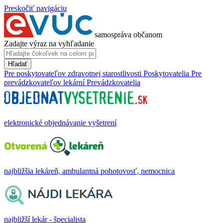
Preskočiť navigáciu
samospráva občanom
Zadajte výraz na vyhľadanie
Hľadať
Pre poskytovateľov zdravotnej starostlivosti
Poskytovatelia
Pre
prevádzkovateľov lekární
Prevádzkovatelia
elektronické objednávanie vyšetrení
najbližšia lekáreň, ambulantná pohotovosť, nemocnica
najbližší lekár - špecialista