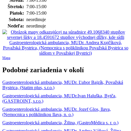
Streda:
7:00-15:00
Štvrtok:
7:00-15:00
Piatok:
7:00-15:00
Sobota:
neordinuje
Nedeľa:
neordinuje
Mapa
Podobné zariadenia v okolí
Gastroenterologická ambulancia, MUDr. Ľubor Bajzík, Považská
Bystrica, (Statim plus, s.r.o.)
Gastroenterologická ambulancia, MUDr.Ivan Haluška, Bytča,
(GASTROINT, s.r.o.)
Gastroenterologická ambulancia, MUDr. Jozef Glos, Ilava,
(Nemocnica s poliklinikou Ilava, n. o.)
Gastroenterologická ambulancia, Žilina, (GastroMédica s. r. o.)
Gastroenterologická ambulancia, MUDr. Andrea Váňová, Žilina,