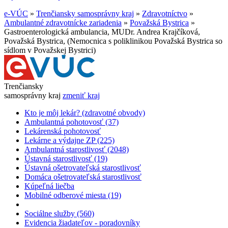
e-VÚC
»
Trenčiansky samosprávny kraj
»
Zdravotníctvo
»
Ambulantné zdravotnícke zariadenia
»
Považská Bystrica
»
Gastroenterologická ambulancia, MUDr. Andrea Krajčíková,
Považská Bystrica, (Nemocnica s poliklinikou Považská Bystrica so
sídlom v Považskej Bystrici)
Trenčiansky
samosprávny kraj
zmeniť kraj
Kto je môj lekár? (zdravotné obvody)
Ambulantná pohotovosť (37)
Lekárenská pohotovosť
Lekárne a výdajne ZP (225)
Ambulantná starostlivosť (2048)
Ústavná starostlivosť (19)
Ústavná ošetrovateľská starostlivosť
Domáca ošetrovateľská starostlivosť
Kúpeľná liečba
Mobilné odberové miesta (19)
Sociálne služby (560)
Evidencia žiadateľov - poradovníky