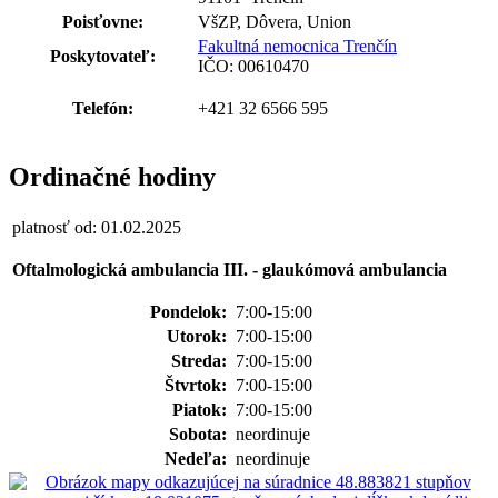
Poisťovne:
VšZP, Dôvera, Union
Fakultná nemocnica Trenčín
Poskytovateľ:
IČO: 00610470
Telefón:
+421 32 6566 595
Ordinačné hodiny
platnosť od: 01.02.2025
Oftalmologická ambulancia III. - glaukómová ambulancia
Pondelok:
7:00-15:00
Utorok:
7:00-15:00
Streda:
7:00-15:00
Štvrtok:
7:00-15:00
Piatok:
7:00-15:00
Sobota:
neordinuje
Nedeľa:
neordinuje