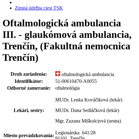
Zimná údržba ciest TSK
Oftalmologická ambulancia
III. - glaukómová ambulancia,
Trenčín, (Fakultná nemocnica
Trenčín)
Druh zariadenia:
oftalmologická ambulancia
Identifikátor:
51-00610470-A0055
Odborné zameranie:
oftalmológia
MUDr. Lenka Kováčiková (lekár)
Lekári, sestry:
MUDr. Dana Sedláčková (lekár)
Mgr. Zuzana Miškolciová (sestra)
Legionárska 641
/
28
Miesto prevádzkovania:
91101 Trenčín