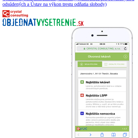
odsúdených a Ústav na výkon trestu odňatia slobody)