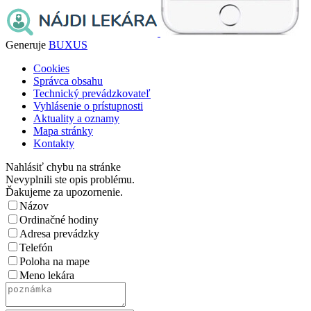
Generuje
BUXUS
Cookies
Správca obsahu
Technický prevádzkovateľ
Vyhlásenie o prístupnosti
Aktuality a oznamy
Mapa stránky
Kontakty
Nahlásiť chybu na stránke
Nevyplnili ste opis problému.
Ďakujeme za upozornenie.
Názov
Ordinačné hodiny
Adresa prevádzky
Telefón
Poloha na mape
Meno lekára