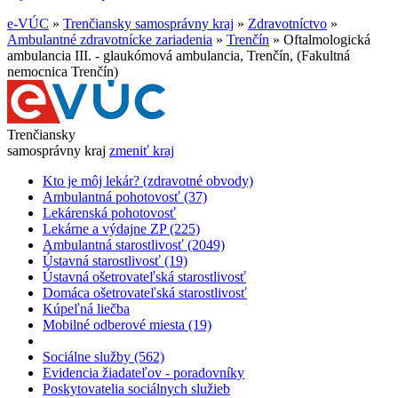
e-VÚC
»
Trenčiansky samosprávny kraj
»
Zdravotníctvo
»
Ambulantné zdravotnícke zariadenia
»
Trenčín
»
Oftalmologická
ambulancia III. - glaukómová ambulancia, Trenčín, (Fakultná
nemocnica Trenčín)
Trenčiansky
samosprávny kraj
zmeniť kraj
Kto je môj lekár? (zdravotné obvody)
Ambulantná pohotovosť (37)
Lekárenská pohotovosť
Lekárne a výdajne ZP (225)
Ambulantná starostlivosť (2049)
Ústavná starostlivosť (19)
Ústavná ošetrovateľská starostlivosť
Domáca ošetrovateľská starostlivosť
Kúpeľná liečba
Mobilné odberové miesta (19)
Sociálne služby (562)
Evidencia žiadateľov - poradovníky
Poskytovatelia sociálnych služieb