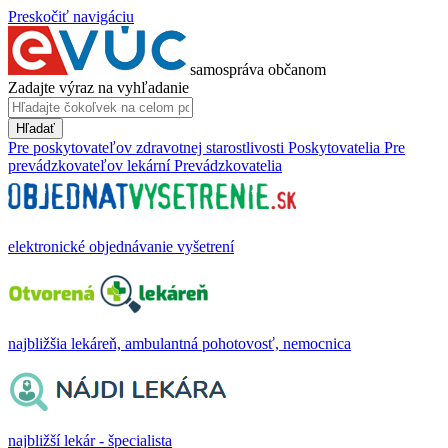
Preskočiť navigáciu
samospráva občanom
Zadajte výraz na vyhľadanie
Hľadať
Pre poskytovateľov zdravotnej starostlivosti
Poskytovatelia
Pre
prevádzkovateľov lekární
Prevádzkovatelia
elektronické objednávanie vyšetrení
najbližšia lekáreň, ambulantná pohotovosť, nemocnica
najbližší lekár - špecialista