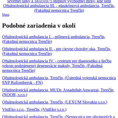
Mapa
Podobné zariadenia v okolí
Oftalmologická ambulancia I. - príjmová ambulancia, Trenčín,
(Fakultná nemocnica Trenčín)
Oftalmologická ambulancia II. - pre cievne choroby oka, Trenčín,
(Fakultná nemocnica Trenčín)
Oftalmologická ambulancia IV. - centrum pre diagnostiku a liečbu
vekom podmienenej degenerácie makuly, Trenčín, (Fakultná
nemocnica Trenčín)
Oftalmologická ambulancia, Trenčín, (Ústredná vojenská nemocnica
SNP Ružomberok - FN)
Oftalmologická ambulancia, MUDr. Assadullah Anwarzai, Trenčín,
(NOOR, s.r.o.)
Oftalmologická ambulancia, Trenčín, (LEXUM Slovakia s.r.o.)
VistEko s.r.o., Trenčín, (VistEko s.r.o.)
Oftalmologická ambulancia, Trenčín, (Nemocnica pre obvinených a