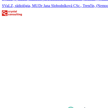
SVaLZ, rádiológia, MUDr Jana Slobodníková CSc., Trenčín, (Nemocn