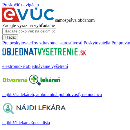
Preskočiť navigáciu
samospráva občanom
Zadajte výraz na vyhľadanie
Hľadať
Pre poskytovateľov zdravotnej starostlivosti
Poskytovatelia
Pre prevá
elektronické objednávanie vyšetrení
najbližšia lekáreň, ambulantná pohotovosť, nemocnica
najbližší lekár - špecialista