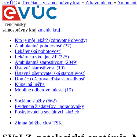
e-VÚC
»
Trenčiansky samosprávny kraj
»
Zdravotníctvo
»
Ambulantn
Trenčiansky
samosprávny kraj
zmeniť kraj
Kto je môj lekár? (zdravotné obvody)
Ambulantná pohotovosť (37)
Lekárenská pohotovosť
Lekárne a výdajne ZP (225)
Ambulantná starostlivosť (2049)
Ústavná starostlivosť (19)
Ústavná ošetrovateľská starostlivosť
Domáca ošetrovateľská starostlivosť
Kúpeľná liečba
Mobilné odberové miesta (19)
Sociálne služby (562)
Evidencia žiadateľov - poradovníky
Poskytovatelia sociálnych služieb
Zimná údržba ciest TSK