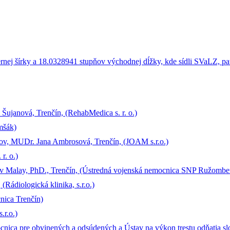
 Šujanová, Trenčín, (RehabMedica s. r. o.)
mšák)
ov, MUDr. Jana Ambrosová, Trenčín, (JOAM s.r.o.)
. o.)
oslav Malay, PhD., Trenčín, (Ústredná vojenská nemocnica SNP Ružombe
Rádiologická klinika, s.r.o.)
nica Trenčín)
r.o.)
mocnica pre obvinených a odsúdených a Ústav na výkon trestu odňatia s