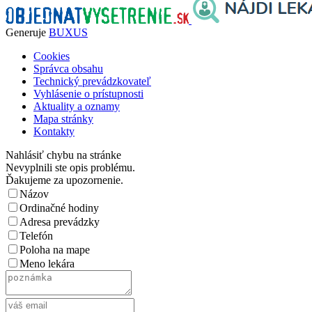
Generuje
BUXUS
Cookies
Správca obsahu
Technický prevádzkovateľ
Vyhlásenie o prístupnosti
Aktuality a oznamy
Mapa stránky
Kontakty
Nahlásiť chybu na stránke
Nevyplnili ste opis problému.
Ďakujeme za upozornenie.
Názov
Ordinačné hodiny
Adresa prevádzky
Telefón
Poloha na mape
Meno lekára