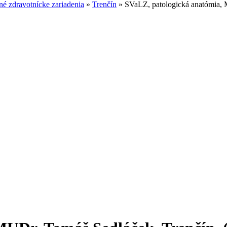
é zdravotnícke zariadenia
»
Trenčín
»
SVaLZ, patologická anatómia, M