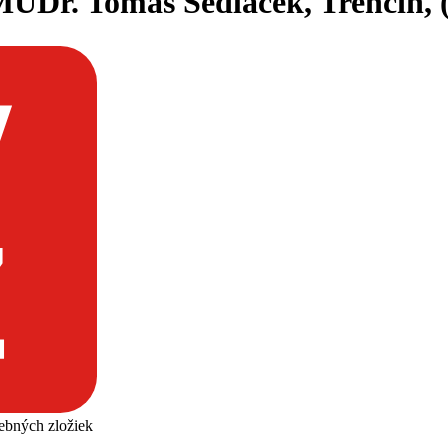
UDr. Tomáš Sedláček, Trenčín, (M
čebných zložiek