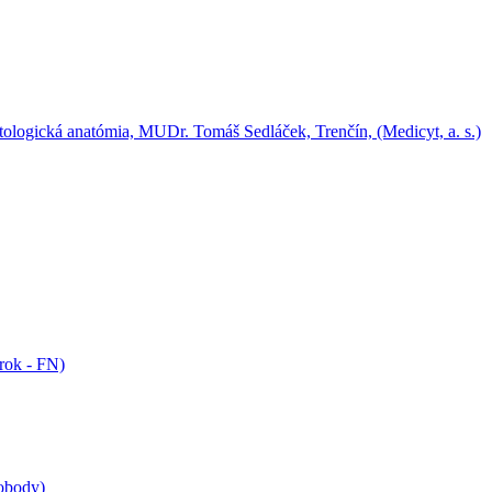
rok - FN)
lobody)