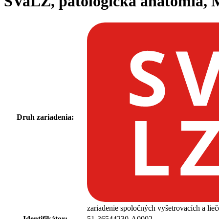
SVaLZ, patologická anatómia, M
Druh zariadenia:
zariadenie spoločných vyšetrovacích a lie
Identifikátor:
51-36544230-A0002