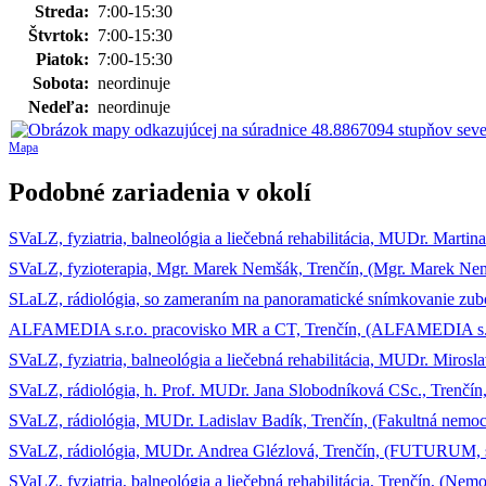
Streda:
7:00-15:30
Štvrtok:
7:00-15:30
Piatok:
7:00-15:30
Sobota:
neordinuje
Nedeľa:
neordinuje
Mapa
Podobné zariadenia v okolí
SVaLZ, fyziatria, balneológia a liečebná rehabilitácia, MUDr. Martina
SVaLZ, fyzioterapia, Mgr. Marek Nemšák, Trenčín, (Mgr. Marek Ne
SLaLZ, rádiológia, so zameraním na panoramatické snímkovanie zub
ALFAMEDIA s.r.o. pracovisko MR a CT, Trenčín, (ALFAMEDIA s. r
SVaLZ, fyziatria, balneológia a liečebná rehabilitácia, MUDr. Mir
SVaLZ, rádiológia, h. Prof. MUDr. Jana Slobodníková CSc., Trenčín, (
SVaLZ, rádiológia, MUDr. Ladislav Badík, Trenčín, (Fakultná nemoc
SVaLZ, rádiológia, MUDr. Andrea Glézlová, Trenčín, (FUTURUM, s.
SVaLZ, fyziatria, balneológia a liečebná rehabilitácia, Trenčín, (Ne