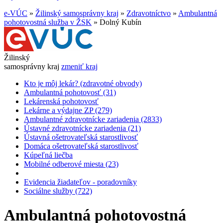
e-VÚC
»
Žilinský samosprávny kraj
»
Zdravotníctvo
»
Ambulantná
pohotovostná služba v ŽSK
»
Dolný Kubín
Žilinský
samosprávny kraj
zmeniť kraj
Kto je môj lekár? (zdravotné obvody)
Ambulantná pohotovosť (31)
Lekárenská pohotovosť
Lekárne a výdajne ZP (279)
Ambulantné zdravotnícke zariadenia (2833)
Ústavné zdravotnícke zariadenia (21)
Ústavná ošetrovateľská starostlivosť
Domáca ošetrovateľská starostlivosť
Kúpeľná liečba
Mobilné odberové miesta (23)
Evidencia žiadateľov - poradovníky
Sociálne služby (722)
Ambulantná pohotovostná