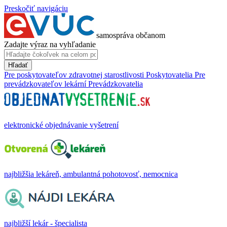
Preskočiť navigáciu
samospráva občanom
Zadajte výraz na vyhľadanie
Hľadať
Pre poskytovateľov zdravotnej starostlivosti
Poskytovatelia
Pre
prevádzkovateľov lekární
Prevádzkovatelia
elektronické objednávanie vyšetrení
najbližšia lekáreň, ambulantná pohotovosť, nemocnica
najbližší lekár - špecialista