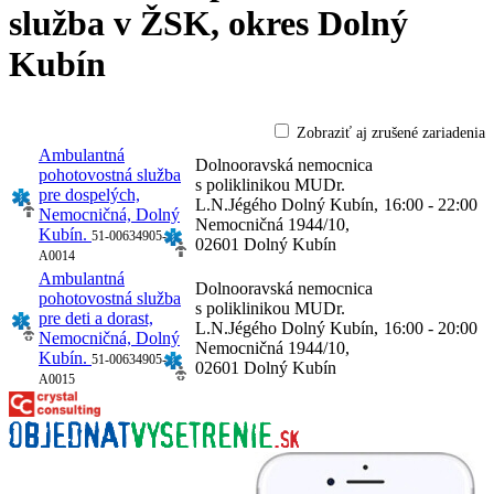
služba v ŽSK,
okres Dolný
Kubín
Zobraziť aj zrušené zariadenia
Ambulantná
Dolnooravská nemocnica
pohotovostná služba
s poliklinikou MUDr.
pre dospelých,
L.N.Jégého Dolný Kubín,
16:00 - 22:00
Nemocničná, Dolný
Nemocničná 1944/10,
Kubín.
51-00634905-
02601 Dolný Kubín
A0014
Ambulantná
Dolnooravská nemocnica
pohotovostná služba
s poliklinikou MUDr.
pre deti a dorast,
L.N.Jégého Dolný Kubín,
16:00 - 20:00
Nemocničná, Dolný
Nemocničná 1944/10,
Kubín.
51-00634905-
02601 Dolný Kubín
A0015