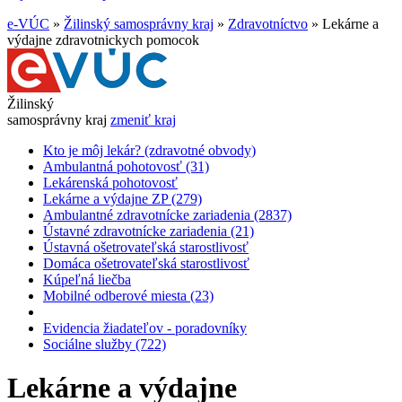
e-VÚC
»
Žilinský samosprávny kraj
»
Zdravotníctvo
»
Lekárne a
výdajne zdravotnickych pomocok
Žilinský
samosprávny kraj
zmeniť kraj
Kto je môj lekár? (zdravotné obvody)
Ambulantná pohotovosť (31)
Lekárenská pohotovosť
Lekárne a výdajne ZP (279)
Ambulantné zdravotnícke zariadenia (2837)
Ústavné zdravotnícke zariadenia (21)
Ústavná ošetrovateľská starostlivosť
Domáca ošetrovateľská starostlivosť
Kúpeľná liečba
Mobilné odberové miesta (23)
Evidencia žiadateľov - poradovníky
Sociálne služby (722)
Lekárne a výdajne