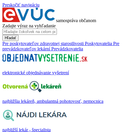
Preskočiť navigáciu
samospráva občanom
Zadajte výraz na vyhľadanie
Hľadať
Pre poskytovateľov zdravotnej starostlivosti
Poskytovatelia
Pre
prevádzkovateľov lekární
Prevádzkovatelia
elektronické objednávanie vyšetrení
najbližšia lekáreň, ambulantná pohotovosť, nemocnica
najbližší lekár - špecialista