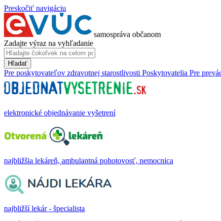
Preskočiť navigáciu
samospráva občanom
Zadajte výraz na vyhľadanie
Hľadať
Pre poskytovateľov zdravotnej starostlivosti
Poskytovatelia
Pre prevá
elektronické objednávanie vyšetrení
najbližšia lekáreň, ambulantná pohotovosť, nemocnica
najbližší lekár - špecialista