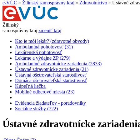
e-VÚC
»
Žilinský samosprávny kraj
»
Zdravotníctvo
»
Ústavné zdrav
Žilinský
samosprávny kraj
zmeniť kraj
Kto je môj lekár? (zdravotné obvody)
Ambulantná pohotovosť (31)
Lekárenská pohotovosť
Lekárne a výdajne ZP (279)
Ambulantné zdravotnícke zariadenia (2833)
Ústavné zdravotnícke zariadenia (21)
Ústavná ošetrovateľská starostlivosť
Domáca ošetrovateľská starostlivosť
Kúpeľná liečba
Mobilné odberové miesta (23)
Evidencia žiadateľov - poradovníky
Sociálne služby (722)
Ústavné zdravotnícke zariadeni