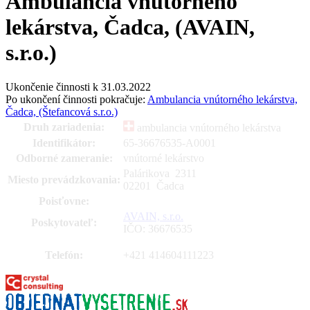
Ambulancia vnútorného
lekárstva, Čadca, (AVAIN,
s.r.o.)
Ukončenie činnosti k 31.03.2022
Po ukončení činnosti pokračuje:
Ambulancia vnútorného lekárstva,
Čadca, (Štefancová s.r.o.)
Druh zariadenia:
ambulancia vnútorného lekárstva
Identifikátor:
65-36676535-A0001
Odborné zameranie:
vnútorné lekárstvo
Palárikova 2311
Miesto prevádzkovania:
02201 Čadca
Poisťovne:
AVAIN, s.r.o.
Poskytovateľ:
IČO: 36676535
Telefón:
+421 414604111223