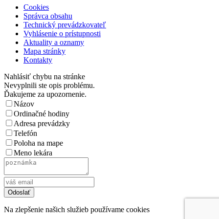
Cookies
Správca obsahu
Technický prevádzkovateľ
Vyhlásenie o prístupnosti
Aktuality a oznamy
Mapa stránky
Kontakty
Nahlásiť chybu na stránke
Nevyplnili ste opis problému.
Ďakujeme za upozornenie.
Názov
Ordinačné hodiny
Adresa prevádzky
Telefón
Poloha na mape
Meno lekára
Na zlepšenie našich služieb používame cookies