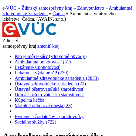
e-VÚC
»
Žilinský samosprávny kraj
»
Zdravotníctvo
»
Ambulantné
zdravotnícke zariadenia
»
Čadca
»
Ambulancia vnútorného
lekárstva, Čadca, (AVAIN, s.r.o.)
Žilinský
samosprávny kraj
zmeniť kraj
Kto je môj lekár? (zdravotné obvody)
Ambulantná pohotovosť (31)
Lekárenská pohotovosť
Lekárne a výdajne ZP (279)
Ambulantné zdravotnícke zariadenia (2833)
Ústavné zdravotnícke zariadenia (21)
Ústavná ošetrovateľská starostlivosť
Domáca ošetrovateľská starostlivosť
Kúpeľná liečba
Mobilné odberové miesta (23)
Evidencia žiadateľov - poradovníky
Sociálne služby (722)