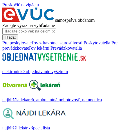
Preskočiť navigáciu
samospráva občanom
Zadajte výraz na vyhľadanie
Hľadať
Pre poskytovateľov zdravotnej starostlivosti
Poskytovatelia
Pre
prevádzkovateľov lekární
Prevádzkovatelia
elektronické objednávanie vyšetrení
najbližšia lekáreň, ambulantná pohotovosť, nemocnica
najbližší lekár - špecialista