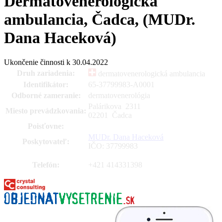
Dermatovenerologická
ambulancia, Čadca, (MUDr.
Dana Haceková)
Ukončenie činnosti k 30.04.2022
Druh zariadenia:
dermatovenerologická ambulancia
Identifikátor:
65-37799983-A0001
Odborné zameranie:
dermatovenerológia
Palárikova 2311
Miesto prevádzkovania:
02201 Čadca
Poisťovne:
MUDr. Dana Haceková
Poskytovateľ:
IČO: 37799983
Telefón:
+421 414331398