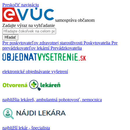
Preskočiť navigáciu
samospráva občanom
Zadajte výraz na vyhľadanie
Hľadať
Pre poskytovateľov zdravotnej starostlivosti
Poskytovatelia
Pre
prevádzkovateľov lekární
Prevádzkovatelia
elektronické objednávanie vyšetrení
najbližšia lekáreň, ambulantná pohotovosť, nemocnica
najbližší lekár - špecialista