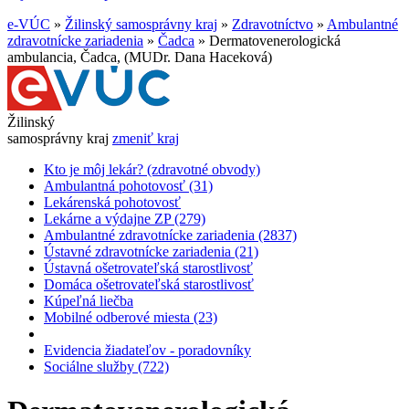
e-VÚC
»
Žilinský samosprávny kraj
»
Zdravotníctvo
»
Ambulantné
zdravotnícke zariadenia
»
Čadca
»
Dermatovenerologická
ambulancia, Čadca, (MUDr. Dana Haceková)
Žilinský
samosprávny kraj
zmeniť kraj
Kto je môj lekár? (zdravotné obvody)
Ambulantná pohotovosť (31)
Lekárenská pohotovosť
Lekárne a výdajne ZP (279)
Ambulantné zdravotnícke zariadenia (2837)
Ústavné zdravotnícke zariadenia (21)
Ústavná ošetrovateľská starostlivosť
Domáca ošetrovateľská starostlivosť
Kúpeľná liečba
Mobilné odberové miesta (23)
Evidencia žiadateľov - poradovníky
Sociálne služby (722)