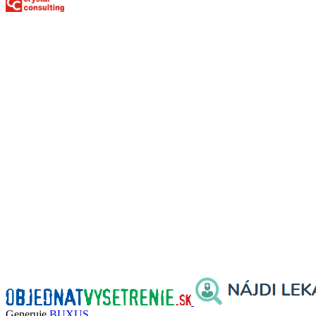
Generuje
BUXUS