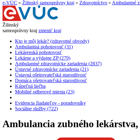
e-VÚC
»
Žilinský samosprávny kraj
»
Zdravotníctvo
»
Ambulantné zd
Žilinský
samosprávny kraj
zmeniť kraj
Kto je môj lekár? (zdravotné obvody)
Ambulantná pohotovosť (31)
Lekárenská pohotovosť
Lekárne a výdajne ZP (279)
Ambulantné zdravotnícke zariadenia (2837)
Ústavné zdravotnícke zariadenia (21)
Ústavná ošetrovateľská starostlivosť
Domáca ošetrovateľská starostlivosť
Kúpeľná liečba
Mobilné odberové miesta (23)
Evidencia žiadateľov - poradovníky
Sociálne služby (722)
Ambulancia zubného lekárstva, a