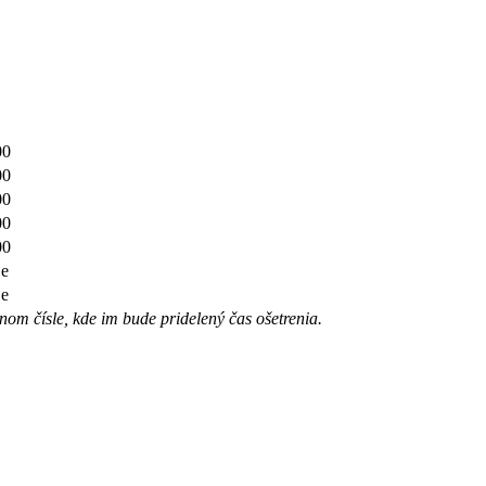
00
00
00
00
00
je
je
nom čísle, kde im bude pridelený čas ošetrenia.