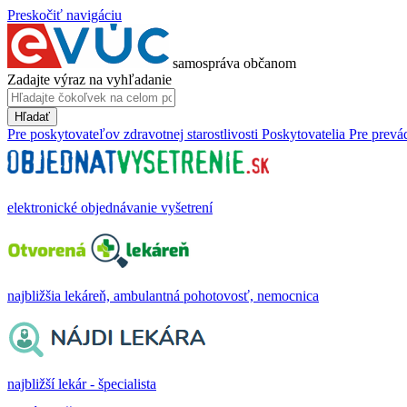
Preskočiť navigáciu
samospráva občanom
Zadajte výraz na vyhľadanie
Hľadať
Pre poskytovateľov zdravotnej starostlivosti
Poskytovatelia
Pre prevá
elektronické objednávanie vyšetrení
najbližšia lekáreň, ambulantná pohotovosť, nemocnica
najbližší lekár - špecialista