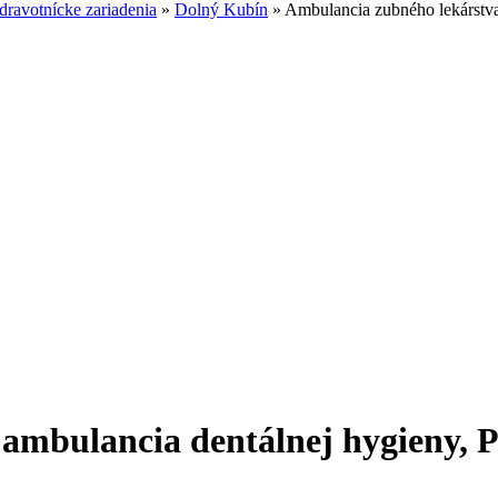
ravotnícke zariadenia
»
Dolný Kubín
»
Ambulancia zubného lekárstva, 
mbulancia dentálnej hygieny, Pár