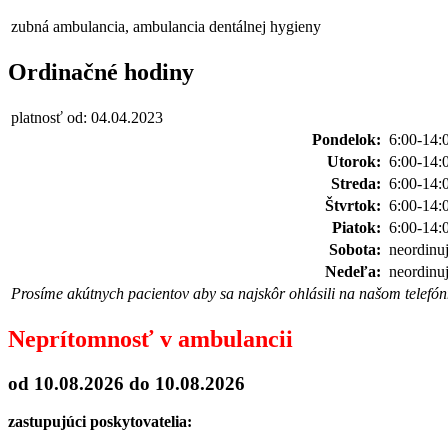
zubná ambulancia, ambulancia dentálnej hygieny
Ordinačné hodiny
platnosť od: 04.04.2023
Pondelok:
6:00-14:
Utorok:
6:00-14:
Streda:
6:00-14:
Štvrtok:
6:00-14:
Piatok:
6:00-14:
Sobota:
neordinu
Nedeľa:
neordinu
Prosíme akútnych pacientov aby sa najskôr ohlásili na našom telefón
Neprítomnosť v ambulancii
od 10.08.2026
do 10.08.2026
zastupujúci poskytovatelia: