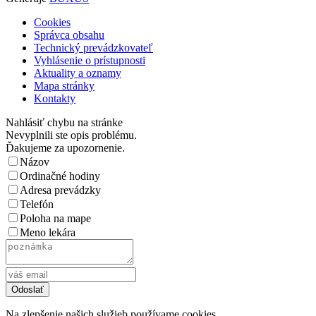
Cookies
Správca obsahu
Technický prevádzkovateľ
Vyhlásenie o prístupnosti
Aktuality a oznamy
Mapa stránky
Kontakty
Nahlásiť chybu na stránke
Nevyplnili ste opis problému.
Ďakujeme za upozornenie.
Názov
Ordinačné hodiny
Adresa prevádzky
Telefón
Poloha na mape
Meno lekára
Na zlepšenie našich služieb používame cookies