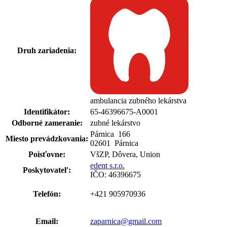
Druh zariadenia:
ambulancia zubného lekárstva
Identifikátor:
65-46396675-A0001
Odborné zameranie:
zubné lekárstvo
Párnica 166
Miesto prevádzkovania:
02601 Párnica
Poisťovne:
VšZP, Dôvera, Union
edent s.r.o.
Poskytovateľ:
IČO: 46396675
Telefón:
+421 905970936
Email:
zaparnica@gmail.com