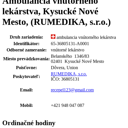
Ambulancia vnútorného
lekárstva, Kysucké Nové
Mesto, (RUMEDIKA, s.r.o.)
Druh zariadenia:
ambulancia vnútorného lekárstva
Identifikátor:
65-36805131-A0001
Odborné zameranie:
vnútorné lekárstvo
Belanského 1346
/
83
Miesto prevádzkovania:
02401 Kysucké Nové Mesto
Poisťovne:
Dôvera, Union
RUMEDIKA, s.r.o.
Poskytovateľ:
IČO: 36805131
Email:
recepel123@gmail.com
Mobil:
+421 948 047 087
Ordinačné hodiny