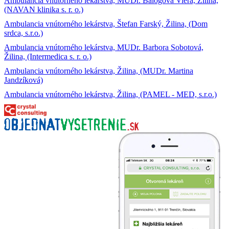
Ambulancia vnútorného lekárstva, MUDr. Balogová Viera, Žilina,
(NAVAN klinika s. r. o.)
Ambulancia vnútorného lekárstva, Štefan Farský, Žilina, (Dom
srdca, s.r.o.)
Ambulancia vnútorného lekárstva, MUDr. Barbora Sobotová,
Žilina, (Intermedica s. r. o.)
Ambulancia vnútorného lekárstva, Žilina, (MUDr. Martina
Jandzíková)
Ambulancia vnútorného lekárstva, Žilina, (PAMEL - MED, s.r.o.)