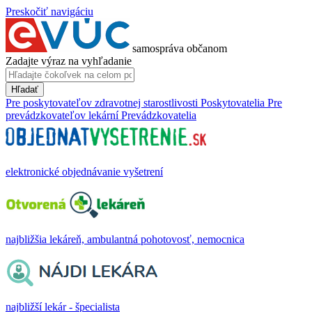
Preskočiť navigáciu
samospráva občanom
Zadajte výraz na vyhľadanie
Hľadať
Pre poskytovateľov zdravotnej starostlivosti
Poskytovatelia
Pre
prevádzkovateľov lekární
Prevádzkovatelia
elektronické objednávanie vyšetrení
najbližšia lekáreň, ambulantná pohotovosť, nemocnica
najbližší lekár - špecialista