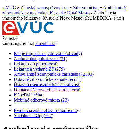
e-VÚC
»
Žilinský samosprávny kraj
»
Zdravotníctvo
»
Ambulantné
zdravotnícke zariadenia
»
Kysucké Nové Mesto
»
Ambulancia
vnútorného lekárstva, Kysucké Nové Mesto, (RUMEDIKA, s.r.o.)
Žilinský
samosprávny kraj
zmeniť kraj
Kto je môj lekár? (zdravotné obvody)
Ambulantná pohotovosť (31)
Lekárenská pohotovosť
Lekárne a výdajne ZP (279)
Ambulantné zdravotnícke zariadenia (2833)
Ústavné zdravotnícke zariadenia (21)
Ústavná ošetrovateľská starostlivosť
Domáca ošetrovateľská starostlivosť
Kúpeľná liečba
Mobilné odberové miesta (23)
Evidencia žiadateľov - poradovníky
Sociálne služby (722)