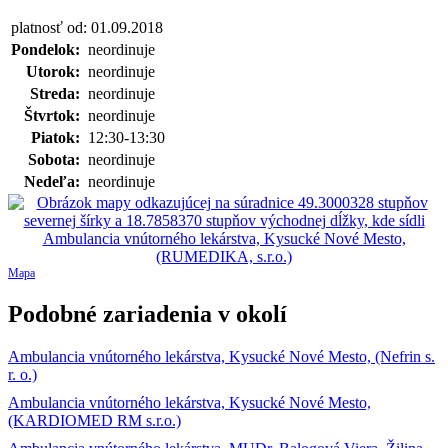
platnosť od: 01.09.2018
Pondelok:
neordinuje
Utorok:
neordinuje
Streda:
neordinuje
Štvrtok:
neordinuje
Piatok:
12:30-13:30
Sobota:
neordinuje
Nedeľa:
neordinuje
Mapa
Podobné zariadenia v okolí
Ambulancia vnútorného lekárstva, Kysucké Nové Mesto, (Nefrin s.
r. o.)
Ambulancia vnútorného lekárstva, Kysucké Nové Mesto,
(KARDIOMED RM s.r.o.)