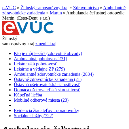
e-VÚC
»
Žilinský samosprávny kraj
»
Zdravotníctvo
»
Ambulantné
zdravotnícke zariadenia
»
Martin
»
Ambulancia čeľustnej ortopédie,
Martin, (Estet-Dent, s.r.o.)
Žilinský
samosprávny kraj
zmeniť kraj
Kto je môj lekár? (zdravotné obvody)
Ambulantná pohotovosť (31)
Lekárenská pohotovosť
Lekárne a výdajne ZP (279)
Ambulantné zdravotnícke zariadenia (2834)
Ústavné zdravotnícke zariadenia (21)
Ústavná ošetrovateľská starostlivosť
Domáca ošetrovateľská starostlivosť
Kúpeľná liečba
Mobilné odberové miesta (23)
Evidencia žiadateľov - poradovníky
Sociálne služby (722)