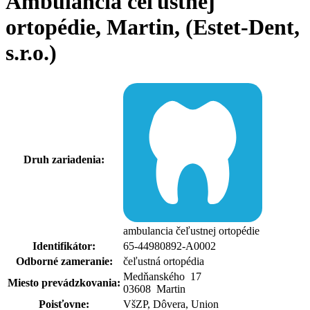
Ambulancia čeľustnej
ortopédie, Martin, (Estet-Dent,
s.r.o.)
Druh zariadenia:
ambulancia čeľustnej ortopédie
Identifikátor:
65-44980892-A0002
Odborné zameranie:
čeľustná ortopédia
Medňanského
17
Miesto prevádzkovania:
03608 Martin
Poisťovne:
VšZP, Dôvera, Union