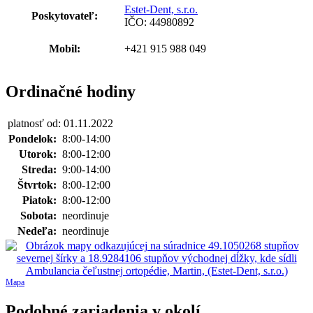
Estet-Dent, s.r.o.
Poskytovateľ:
IČO: 44980892
Mobil:
+421 915 988 049
Ordinačné hodiny
platnosť od: 01.11.2022
Pondelok:
8:00-14:00
Utorok:
8:00-12:00
Streda:
9:00-14:00
Štvrtok:
8:00-12:00
Piatok:
8:00-12:00
Sobota:
neordinuje
Nedeľa:
neordinuje
Mapa
Podobné zariadenia v okolí