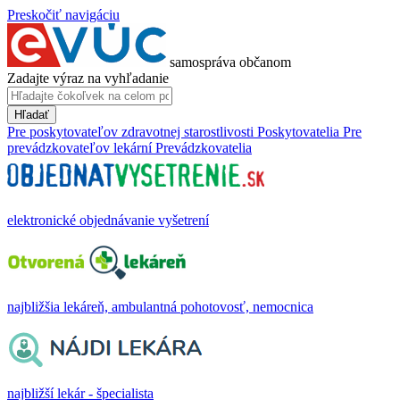
Preskočiť navigáciu
samospráva občanom
Zadajte výraz na vyhľadanie
Hľadať
Pre poskytovateľov zdravotnej starostlivosti
Poskytovatelia
Pre
prevádzkovateľov lekární
Prevádzkovatelia
elektronické objednávanie vyšetrení
najbližšia lekáreň, ambulantná pohotovosť, nemocnica
najbližší lekár - špecialista