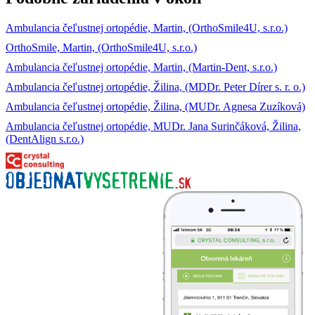
Ambulancia čeľustnej ortopédie, Martin, (OrthoSmile4U, s.r.o.)
OrthoSmile, Martin, (OrthoSmile4U, s.r.o.)
Ambulancia čeľustnej ortopédie, Martin, (Martin-Dent, s.r.o.)
Ambulancia čeľustnej ortopédie, Žilina, (MDDr. Peter Dírer s. r. o.)
Ambulancia čeľustnej ortopédie, Žilina, (MUDr. Agnesa Zuzíková)
Ambulancia čeľustnej ortopédie, MUDr. Jana Surinčáková, Žilina,
(DentAlign s.r.o.)