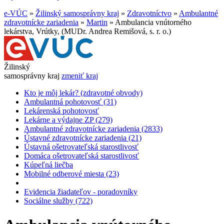
e-VÚC
»
Žilinský samosprávny kraj
»
Zdravotníctvo
»
Ambulantné
zdravotnícke zariadenia
»
Martin
»
Ambulancia vnútorného
lekárstva, Vrútky, (MUDr. Andrea Remišová, s. r. o.)
Žilinský
samosprávny kraj
zmeniť kraj
Kto je môj lekár? (zdravotné obvody)
Ambulantná pohotovosť (31)
Lekárenská pohotovosť
Lekárne a výdajne ZP (279)
Ambulantné zdravotnícke zariadenia (2833)
Ústavné zdravotnícke zariadenia (21)
Ústavná ošetrovateľská starostlivosť
Domáca ošetrovateľská starostlivosť
Kúpeľná liečba
Mobilné odberové miesta (23)
Evidencia žiadateľov - poradovníky
Sociálne služby (722)