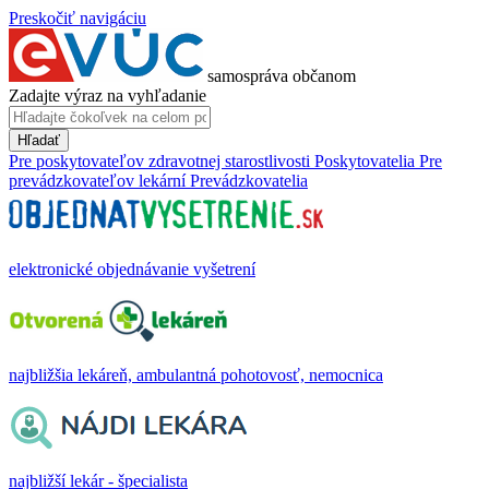
Preskočiť navigáciu
samospráva občanom
Zadajte výraz na vyhľadanie
Hľadať
Pre poskytovateľov zdravotnej starostlivosti
Poskytovatelia
Pre
prevádzkovateľov lekární
Prevádzkovatelia
elektronické objednávanie vyšetrení
najbližšia lekáreň, ambulantná pohotovosť, nemocnica
najbližší lekár - špecialista