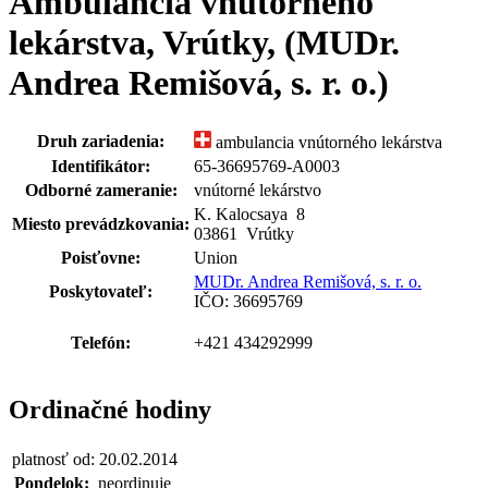
Ambulancia vnútorného
lekárstva, Vrútky, (MUDr.
Andrea Remišová, s. r. o.)
Druh zariadenia:
ambulancia vnútorného lekárstva
Identifikátor:
65-36695769-A0003
Odborné zameranie:
vnútorné lekárstvo
K. Kalocsaya 8
Miesto prevádzkovania:
03861 Vrútky
Poisťovne:
Union
MUDr. Andrea Remišová, s. r. o.
Poskytovateľ:
IČO: 36695769
Telefón:
+421 434292999
Ordinačné hodiny
platnosť od: 20.02.2014
Pondelok:
neordinuje