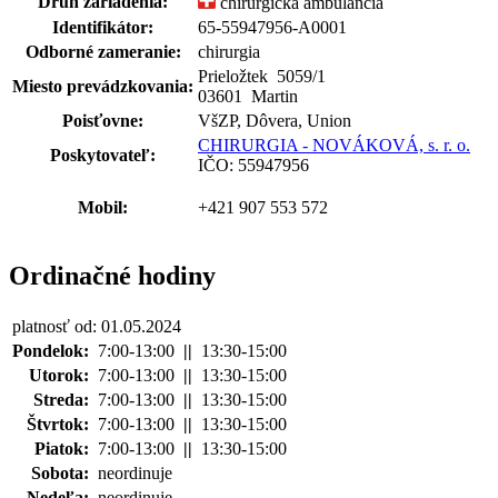
Druh zariadenia:
chirurgická ambulancia
Identifikátor:
65-55947956-A0001
Odborné zameranie:
chirurgia
Prieložtek 5059
/
1
Miesto prevádzkovania:
03601 Martin
Poisťovne:
VšZP, Dôvera, Union
CHIRURGIA - NOVÁKOVÁ, s. r. o.
Poskytovateľ:
IČO: 55947956
Mobil:
+421 907 553 572
Ordinačné hodiny
platnosť od: 01.05.2024
Pondelok:
7:00-13:00
||
13:30-15:00
Utorok:
7:00-13:00
||
13:30-15:00
Streda:
7:00-13:00
||
13:30-15:00
Štvrtok:
7:00-13:00
||
13:30-15:00
Piatok:
7:00-13:00
||
13:30-15:00
Sobota:
neordinuje
Nedeľa:
neordinuje