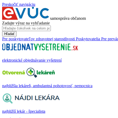
Preskočiť navigáciu
samospráva občanom
Zadajte výraz na vyhľadanie
Hľadať
Pre poskytovateľov zdravotnej starostlivosti
Poskytovatelia
Pre prevá
elektronické objednávanie vyšetrení
najbližšia lekáreň, ambulantná pohotovosť, nemocnica
najbližší lekár - špecialista