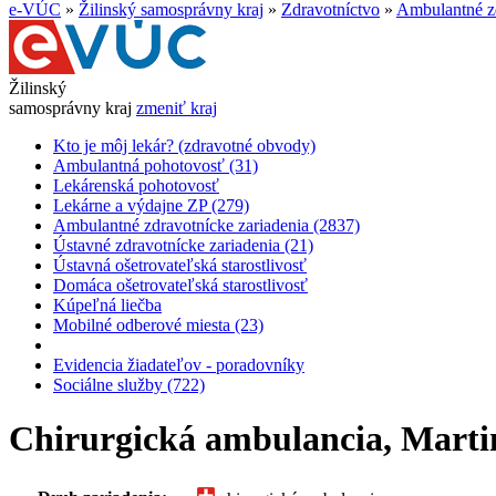
e-VÚC
»
Žilinský samosprávny kraj
»
Zdravotníctvo
»
Ambulantné zd
Žilinský
samosprávny kraj
zmeniť kraj
Kto je môj lekár? (zdravotné obvody)
Ambulantná pohotovosť (31)
Lekárenská pohotovosť
Lekárne a výdajne ZP (279)
Ambulantné zdravotnícke zariadenia (2837)
Ústavné zdravotnícke zariadenia (21)
Ústavná ošetrovateľská starostlivosť
Domáca ošetrovateľská starostlivosť
Kúpeľná liečba
Mobilné odberové miesta (23)
Evidencia žiadateľov - poradovníky
Sociálne služby (722)
Chirurgická ambulancia, Mart