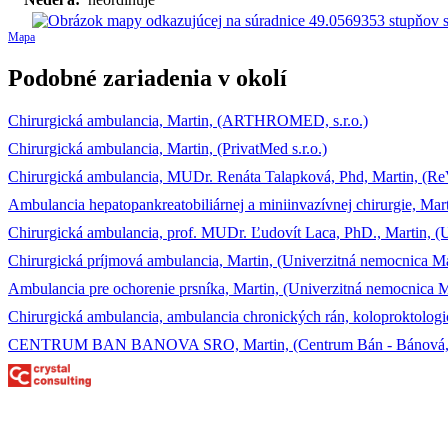
Mapa
Podobné zariadenia v okolí
Chirurgická ambulancia, Martin, (ARTHROMED, s.r.o.)
Chirurgická ambulancia, Martin, (PrivatMed s.r.o.)
Chirurgická ambulancia, MUDr. Renáta Talapková, Phd, Martin, (ReVe
Ambulancia hepatopankreatobiliárnej a miniinvazívnej chirurgie, Mar
Chirurgická ambulancia, prof. MUDr. Ľudovít Laca, PhD., Martin, (
Chirurgická príjmová ambulancia, Martin, (Univerzitná nemocnica Ma
Ambulancia pre ochorenie prsníka, Martin, (Univerzitná nemocnica M
Chirurgická ambulancia, ambulancia chronických rán, koloproktologic
CENTRUM BAN BANOVA SRO, Martin, (Centrum Bán - Bánová, s.