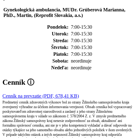
Gynekologická ambulancia, MUDr. Grúberová Marianna,
PhD., Martin, (Reprofit Slovakia, a.s.)
Pondelok:
7:00-15:30
Utorok:
7:00-15:30
Streda:
7:00-15:30
Štvrtok:
7:00-15:30
Piatok:
7:00-15:30
Sobota:
neordinuje
Nedeľa:
neordinuje
Cenník
ⓘ
Cenník na prevzatie (PDF, 678,41 KB)
Predmetný cenník zdravotných výkonov bol zo strany Žilinského samosprávneho kraja
zverejnený výhradne za účelom informovania verejnosti. Obsah cenníka bol vypracovaný
poskytovateľom zdravotnej starostlivosti a zaslaný z jeho strany Žilinskému
samosprávnemu kraju v súlade so zákonom č. 578/2004 Z. z. V zmysle predmetného
zákona Žilinský samosprávny kraj nenesie zodpovednosť za obsah, aktuálnosť ani
formálnu správnosť cenníka, ani nie je v jeho kompetencii vykladať a dávať odpovede na
otázky týkajúce sa jeho samotného obsahu alebo jednotlivých položiek v ňom uvedených.
V prípade takýchto otázok a iných nejasností Žilinský samosprávny kraj odporúča