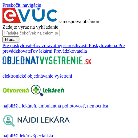
Preskočiť navigáciu
samospráva občanom
Zadajte výraz na vyhľadanie
Hľadať
Pre poskytovateľov zdravotnej starostlivosti
Poskytovatelia
Pre
prevádzkovateľov lekární
Prevádzkovatelia
elektronické objednávanie vyšetrení
najbližšia lekáreň, ambulantná pohotovosť, nemocnica
najbližší lekár - špecialista