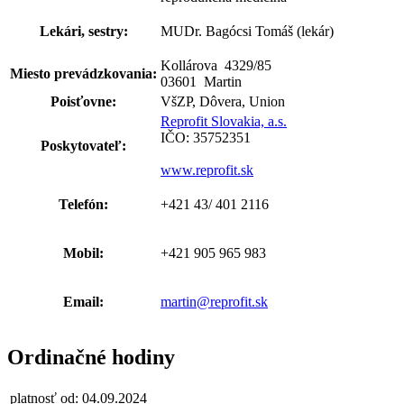
Lekári, sestry:
MUDr. Bagócsi Tomáš (lekár)
Kollárova 4329
/
85
Miesto prevádzkovania:
03601 Martin
Poisťovne:
VšZP, Dôvera, Union
Reprofit Slovakia, a.s.
IČO: 35752351
Poskytovateľ:
www.reprofit.sk
Telefón:
+421 43/ 401 2116
Mobil:
+421 905 965 983
Email:
martin@reprofit.sk
Ordinačné hodiny
platnosť od: 04.09.2024