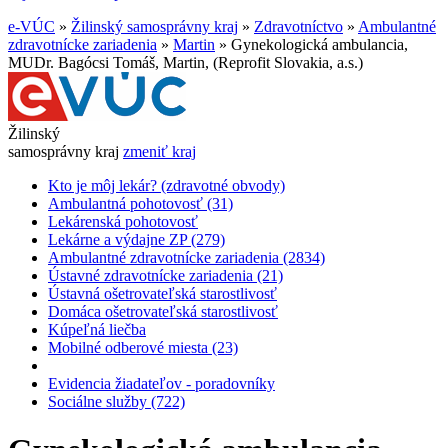
e-VÚC
»
Žilinský samosprávny kraj
»
Zdravotníctvo
»
Ambulantné
zdravotnícke zariadenia
»
Martin
»
Gynekologická ambulancia,
MUDr. Bagócsi Tomáš, Martin, (Reprofit Slovakia, a.s.)
Žilinský
samosprávny kraj
zmeniť kraj
Kto je môj lekár? (zdravotné obvody)
Ambulantná pohotovosť (31)
Lekárenská pohotovosť
Lekárne a výdajne ZP (279)
Ambulantné zdravotnícke zariadenia (2834)
Ústavné zdravotnícke zariadenia (21)
Ústavná ošetrovateľská starostlivosť
Domáca ošetrovateľská starostlivosť
Kúpeľná liečba
Mobilné odberové miesta (23)
Evidencia žiadateľov - poradovníky
Sociálne služby (722)