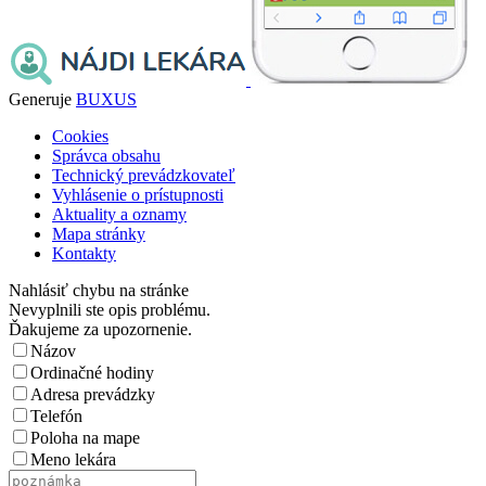
Generuje
BUXUS
Cookies
Správca obsahu
Technický prevádzkovateľ
Vyhlásenie o prístupnosti
Aktuality a oznamy
Mapa stránky
Kontakty
Nahlásiť chybu na stránke
Nevyplnili ste opis problému.
Ďakujeme za upozornenie.
Názov
Ordinačné hodiny
Adresa prevádzky
Telefón
Poloha na mape
Meno lekára