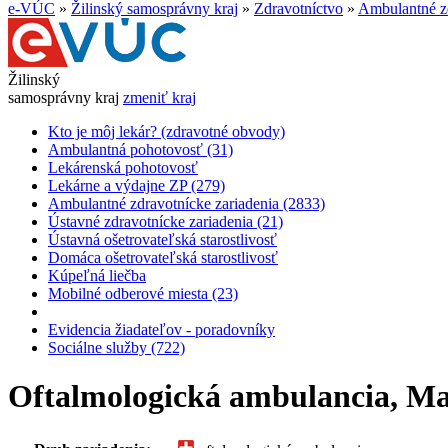
e-VÚC
»
Žilinský samosprávny kraj
»
Zdravotníctvo
»
Ambulantné zd
Žilinský
samosprávny kraj
zmeniť kraj
Kto je môj lekár? (zdravotné obvody)
Ambulantná pohotovosť (31)
Lekárenská pohotovosť
Lekárne a výdajne ZP (279)
Ambulantné zdravotnícke zariadenia (2833)
Ústavné zdravotnícke zariadenia (21)
Ústavná ošetrovateľská starostlivosť
Domáca ošetrovateľská starostlivosť
Kúpeľná liečba
Mobilné odberové miesta (23)
Evidencia žiadateľov - poradovníky
Sociálne služby (722)
Oftalmologická ambulancia, Mart