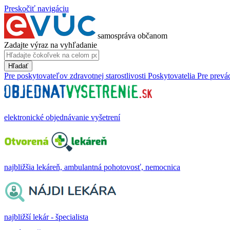
Preskočiť navigáciu
samospráva občanom
Zadajte výraz na vyhľadanie
Hľadať
Pre poskytovateľov zdravotnej starostlivosti
Poskytovatelia
Pre prevá
elektronické objednávanie vyšetrení
najbližšia lekáreň, ambulantná pohotovosť, nemocnica
najbližší lekár - špecialista