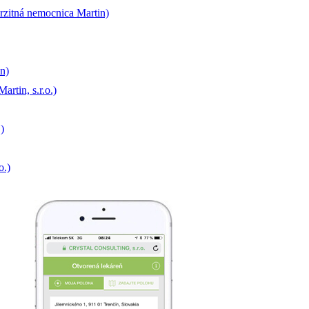
rzitná nemocnica Martin)
n)
rtin, s.r.o.)
)
o.)