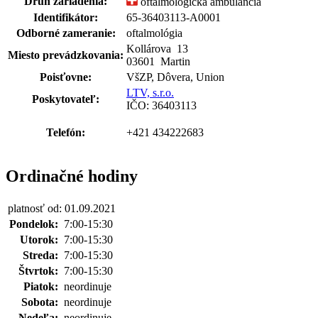
Druh zariadenia:
oftalmologická ambulancia
Identifikátor:
65-36403113-A0001
Odborné zameranie:
oftalmológia
Kollárova
13
Miesto prevádzkovania:
03601 Martin
Poisťovne:
VšZP, Dôvera, Union
LTV, s.r.o.
Poskytovateľ:
IČO: 36403113
Telefón:
+421 434222683
Ordinačné hodiny
platnosť od: 01.09.2021
Pondelok:
7:00-15:30
Utorok:
7:00-15:30
Streda:
7:00-15:30
Štvrtok:
7:00-15:30
Piatok:
neordinuje
Sobota:
neordinuje
Nedeľa:
neordinuje