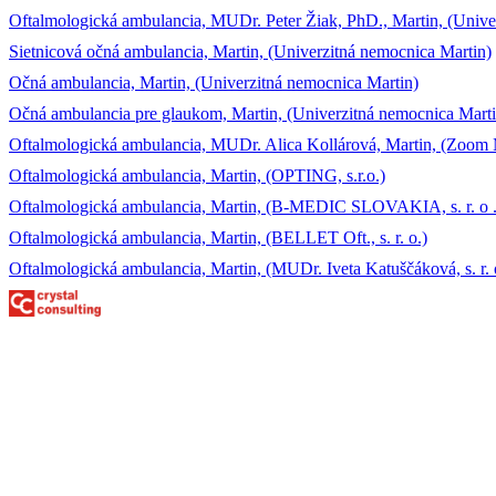
Oftalmologická ambulancia, MUDr. Peter Žiak, PhD., Martin, (Unive
Sietnicová očná ambulancia, Martin, (Univerzitná nemocnica Martin)
Očná ambulancia, Martin, (Univerzitná nemocnica Martin)
Očná ambulancia pre glaukom, Martin, (Univerzitná nemocnica Marti
Oftalmologická ambulancia, MUDr. Alica Kollárová, Martin, (Zoom Ma
Oftalmologická ambulancia, Martin, (OPTING, s.r.o.)
Oftalmologická ambulancia, Martin, (B-MEDIC SLOVAKIA, s. r. o .
Oftalmologická ambulancia, Martin, (BELLET Oft., s. r. o.)
Oftalmologická ambulancia, Martin, (MUDr. Iveta Katuščáková, s. r. 