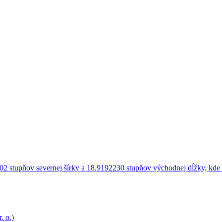
. o.)