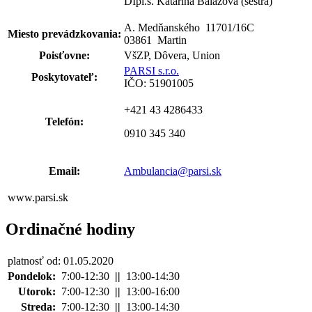
DIpl.s. Katarina Balažová (sestra)
A. Medňanského 11701
/
16C
Miesto prevádzkovania:
03861 Martin
Poisťovne:
VšZP, Dôvera, Union
PARSI s.r.o.
Poskytovateľ:
IČO: 51901005
+421 43 4286433
Telefón:
0910 345 340
Email:
Ambulancia@parsi.sk
www.parsi.sk
Ordinačné hodiny
platnosť od: 01.05.2020
Pondelok:
7:00-12:30
||
13:00-14:30
Utorok:
7:00-12:30
||
13:00-16:00
Streda:
7:00-12:30
||
13:00-14:30