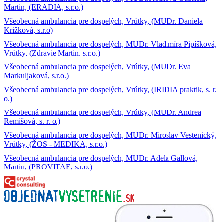
Martin, (ERADIA, s.r.o.)
Všeobecná ambulancia pre dospelých, Vrútky, (MUDr. Daniela
Križková, s.r.o)
Všeobecná ambulancia pre dospelých, MUDr. Vladimíra Pipíšková,
Vrútky, (Zdravie Martin, s.r.o.)
Všeobecná ambulancia pre dospelých, Vrútky, (MUDr. Eva
Markuljaková, s.r.o.)
Všeobecná ambulancia pre dospelých, Vrútky, (IRIDIA praktik, s. r.
o.)
Všeobecná ambulancia pre dospelých, Vrútky, (MUDr. Andrea
Remišová, s. r. o.)
Všeobecná ambulancia pre dospelých, MUDr. Miroslav Vestenický,
Vrútky, (ŽOS - MEDIKA, s.r.o.)
Všeobecná ambulancia pre dospelých, MUDr. Adela Gallová,
Martin, (PROVITAE, s.r.o.)