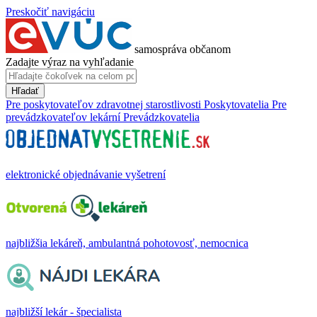
Preskočiť navigáciu
samospráva občanom
Zadajte výraz na vyhľadanie
Hľadať
Pre poskytovateľov zdravotnej starostlivosti
Poskytovatelia
Pre
prevádzkovateľov lekární
Prevádzkovatelia
elektronické objednávanie vyšetrení
najbližšia lekáreň, ambulantná pohotovosť, nemocnica
najbližší lekár - špecialista