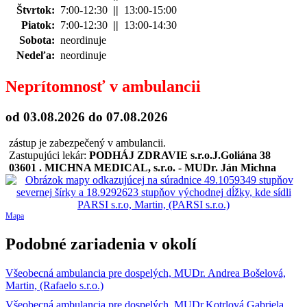
Štvrtok:
7:00-12:30
||
13:00-15:00
Piatok:
7:00-12:30
||
13:00-14:30
Sobota:
neordinuje
Nedeľa:
neordinuje
Neprítomnosť v ambulancii
od 03.08.2026
do 07.08.2026
zástup je zabezpečený v ambulancii.
Zastupujúci lekár:
PODHÁJ ZDRAVIE s.r.o.J.Goliána 38
03601 . MICHNA MEDICAL, s.r.o. - MUDr. Ján Michna
Mapa
Podobné zariadenia v okolí
Všeobecná ambulancia pre dospelých, MUDr. Andrea Bošelová,
Martin, (Rafaelo s.r.o.)
Všeobecná ambulancia pre dospelých, MUDr.Kotrlová Gabriela,