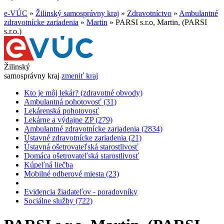
e-VÚC
»
Žilinský samosprávny kraj
»
Zdravotníctvo
»
Ambulantné
zdravotnícke zariadenia
»
Martin
»
PARSI s.r.o, Martin, (PARSI
s.r.o.)
Žilinský
samosprávny kraj
zmeniť kraj
Kto je môj lekár? (zdravotné obvody)
Ambulantná pohotovosť (31)
Lekárenská pohotovosť
Lekárne a výdajne ZP (279)
Ambulantné zdravotnícke zariadenia (2834)
Ústavné zdravotnícke zariadenia (21)
Ústavná ošetrovateľská starostlivosť
Domáca ošetrovateľská starostlivosť
Kúpeľná liečba
Mobilné odberové miesta (23)
Evidencia žiadateľov - poradovníky
Sociálne služby (722)