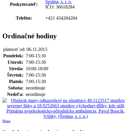
Šestina, s. r. o.
Poskytovateľ:
IČO: 36618284
Telefón:
+421 434284284
Ordinačné hodiny
platnosť od: 06.11.2015
Pondelok:
7:00-15:30
Utorok:
7:00-15:30
Streda:
10:00-18:00
Štvrtok:
7:00-15:30
Piatok:
7:00-15:30
Sobota:
neordinuje
Nedeľa:
neordinuje
Mapa