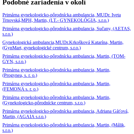
Podobné zariadenia v okolí
Primárna gynekologicko-pôrodnícka ambulancia, MUDr. Iveta
Trnovská,MPH, Martin, (I.T.- GYNEKOLÓGIA, s.r.o.)
Primárna gynekologicko-pôrodnícka ambulancia, Sučany, (AETAS,
s.r.o.)
Gynekologická ambulancia,MUDr.Krkošková Katarína, Martin,
(GynMart, gynekologické centrum, s.r.o.)
Primárna gynekologicko-pôrodnícka ambulancia, Martin, (TOM-
GYN, s.r.o.)
Primárna gynekologicko-pôrodnícka ambulancia, Martin,
(Progynea, s. r. o.)
Primárna gynekologicko-pôrodnícka ambulancia, Martin,
(FEMONA s. r. o.)
Primárna gynekologicko-pôrodnícka ambulancia, Martin,
(Gynekologicko-pôrodnícke centrum, s.r.o.)
Primárna gynekologicko-pôrodnícka ambulancia, Adriana Gáťová,
Martin, (AGAIA s.r.o.)
Primárna gynekologicko-pôrodnícka ambulancia, Martin, (Málik,
s.r.o.)