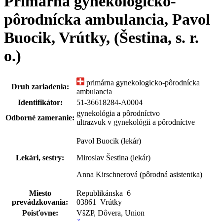
Primárna gynekologicko-
pôrodnícka ambulancia, Pavol
Buocik, Vrútky, (Šestina, s. r.
o.)
primárna gynekologicko-pôrodnícka
Druh zariadenia:
ambulancia
Identifikátor:
51-36618284-A0004
gynekológia a pôrodníctvo
Odborné zameranie:
ultrazvuk v gynekológii a pôrodníctve
Pavol Buocik (lekár)
Lekári, sestry:
Miroslav Šestina (lekár)
Anna Kirschnerová (pôrodná asistentka)
Miesto
Republikánska
6
prevádzkovania:
03861 Vrútky
Poisťovne:
VšZP, Dôvera, Union