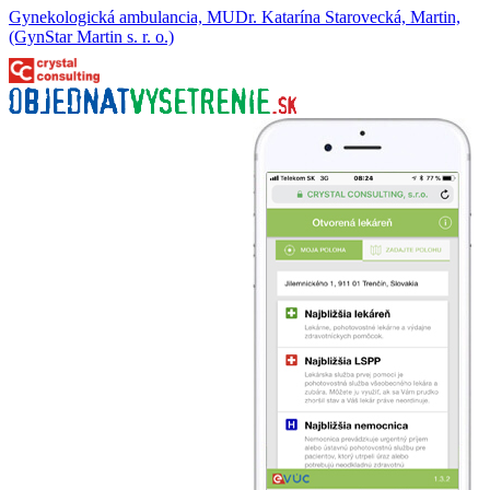
Gynekologická ambulancia, MUDr. Katarína Starovecká, Martin,
(GynStar Martin s. r. o.)