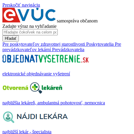
Preskočiť navigáciu
samospráva občanom
Zadajte výraz na vyhľadanie
Hľadať
Pre poskytovateľov zdravotnej starostlivosti
Poskytovatelia
Pre
prevádzkovateľov lekární
Prevádzkovatelia
elektronické objednávanie vyšetrení
najbližšia lekáreň, ambulantná pohotovosť, nemocnica
najbližší lekár - špecialista