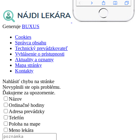
Generuje
BUXUS
Cookies
Správca obsahu
Technický prevádzkovateľ
Vyhlásenie o prístupnosti
Aktuality a oznamy
Mapa stránky
Kontakty
Nahlásiť chybu na stránke
Nevyplnili ste opis problému.
Ďakujeme za upozornenie.
Názov
Ordinačné hodiny
Adresa prevádzky
Telefón
Poloha na mape
Meno lekára