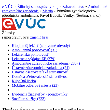
e-VÚC
»
Žilinský samosprávny kraj
»
Zdravotníctvo
»
Ambulantné
zdravotnícke zariadenia
»
Martin
»
Primárna gynekologicko-
pôrodnícka ambulancia, Pavol Buocik, Vrútky, (Šestina, s. r. o.)
Žilinský
samosprávny kraj
zmeniť kraj
Kto je môj lekár? (zdravotné obvody)
Ambulantná pohotovosť (31)
Lekárenská pohotovosť
Lekárne a výdajne ZP (279)
Ambulantné zdravotnícke zariadenia (2837)
Ústavné zdravotnícke zariadenia (21)
Ústavná ošetrovateľská starostlivosť
Domáca ošetrovateľská starostlivosť
Kúpeľná liečba
Mobilné odberové miesta (23)
Evidencia žiadateľov - poradovníky
Sociálne služby (722)