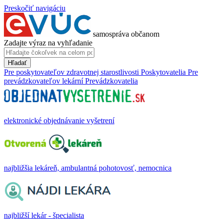
Preskočiť navigáciu
samospráva občanom
Zadajte výraz na vyhľadanie
Hľadať
Pre poskytovateľov zdravotnej starostlivosti
Poskytovatelia
Pre
prevádzkovateľov lekární
Prevádzkovatelia
elektronické objednávanie vyšetrení
najbližšia lekáreň, ambulantná pohotovosť, nemocnica
najbližší lekár - špecialista