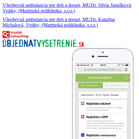
Všeobecná ambulancia pre deti a dorast, MUDr. Silvia Janušková,
Vrútky, (Martinská poliklinika, s.r.o.)
Všeobecná ambulancia pre deti a dorast, MUDr. Katarína
Michalová, Vrútky, (Martinská poliklinika, s.r.o.)