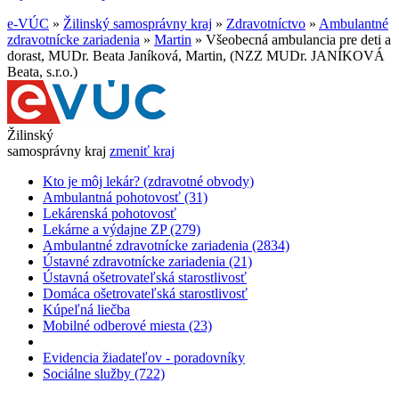
e-VÚC
»
Žilinský samosprávny kraj
»
Zdravotníctvo
»
Ambulantné
zdravotnícke zariadenia
»
Martin
»
Všeobecná ambulancia pre deti a
dorast, MUDr. Beata Janíková, Martin, (NZZ MUDr. JANÍKOVÁ
Beata, s.r.o.)
Žilinský
samosprávny kraj
zmeniť kraj
Kto je môj lekár? (zdravotné obvody)
Ambulantná pohotovosť (31)
Lekárenská pohotovosť
Lekárne a výdajne ZP (279)
Ambulantné zdravotnícke zariadenia (2834)
Ústavné zdravotnícke zariadenia (21)
Ústavná ošetrovateľská starostlivosť
Domáca ošetrovateľská starostlivosť
Kúpeľná liečba
Mobilné odberové miesta (23)
Evidencia žiadateľov - poradovníky
Sociálne služby (722)