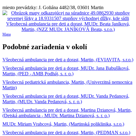
miesto prevádzky: J. Goliána 4482/38, 03601 Martin
Mapa
Podobné zariadenia v okolí
Všeobecná ambulancia pre deti a dorast, Martin, (EVIAVITA, s.r.o.)
Všeobecná ambulancia pre deti a dorast, MUDr. Jana Babušíková,
Martin, (PED - AMB Podháj, s. r. o.)
Všeobecná pediatrická ambulancia, Martin, (Univerzitná nemocnica
Martin)
Všeobecná ambulancia pre deti a dorast, MUDr. Vanda Pedanová,
Martin, (MUDr. Vanda Pedanová, s. r. o.)
Všeobecná ambulancia pre deti a dorast, Martina Dzianová, Martin,
(Detská ambulancia - MUDr. Martina Dzianová, s. r. o.)
MUDr. Miriam Vrabcová, Martin, (Martinská poliklinika, s.r.o.)
Všeobecná ambulancia pre deti a dorast, Martin, (PEDMAN s.r.o.)