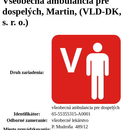
Všeobecná ambulancia pre
dospelých, Martin, (VLD-DK,
s. r. o.)
Druh zariadenia:
všeobecná ambulancia pre dospelých
Identifikátor:
65-55355315-A0001
Odborné zameranie:
všeobecné lekárstvo
P. Mudroňa 489
/
12
Miesto prevádzkovania: