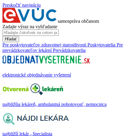
Preskočiť navigáciu
samospráva občanom
Zadajte výraz na vyhľadanie
Hľadať
Pre poskytovateľov zdravotnej starostlivosti
Poskytovatelia
Pre
prevádzkovateľov lekární
Prevádzkovatelia
elektronické objednávanie vyšetrení
najbližšia lekáreň, ambulantná pohotovosť, nemocnica
najbližší lekár - špecialista