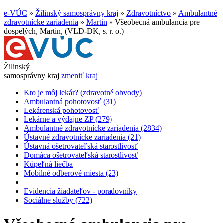
e-VÚC
»
Žilinský samosprávny kraj
»
Zdravotníctvo
»
Ambulantné
zdravotnícke zariadenia
»
Martin
»
Všeobecná ambulancia pre
dospelých, Martin, (VLD-DK, s. r. o.)
Žilinský
samosprávny kraj
zmeniť kraj
Kto je môj lekár? (zdravotné obvody)
Ambulantná pohotovosť (31)
Lekárenská pohotovosť
Lekárne a výdajne ZP (279)
Ambulantné zdravotnícke zariadenia (2834)
Ústavné zdravotnícke zariadenia (21)
Ústavná ošetrovateľská starostlivosť
Domáca ošetrovateľská starostlivosť
Kúpeľná liečba
Mobilné odberové miesta (23)
Evidencia žiadateľov - poradovníky
Sociálne služby (722)