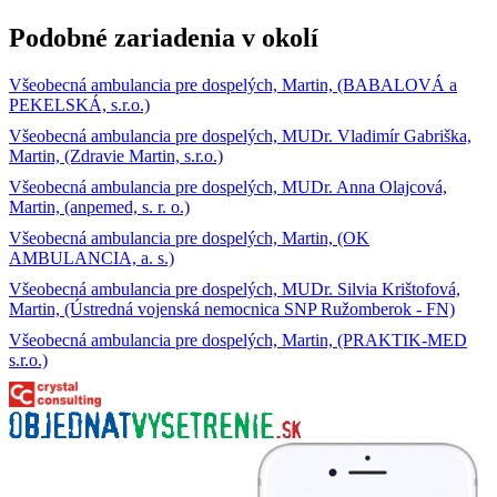
Podobné zariadenia v okolí
Všeobecná ambulancia pre dospelých, Martin, (BABALOVÁ a
PEKELSKÁ, s.r.o.)
Všeobecná ambulancia pre dospelých, MUDr. Vladimír Gabriška,
Martin, (Zdravie Martin, s.r.o.)
Všeobecná ambulancia pre dospelých, MUDr. Anna Olajcová,
Martin, (anpemed, s. r. o.)
Všeobecná ambulancia pre dospelých, Martin, (OK
AMBULANCIA, a. s.)
Všeobecná ambulancia pre dospelých, MUDr. Silvia Krištofová,
Martin, (Ústredná vojenská nemocnica SNP Ružomberok - FN)
Všeobecná ambulancia pre dospelých, Martin, (PRAKTIK-MED
s.r.o.)