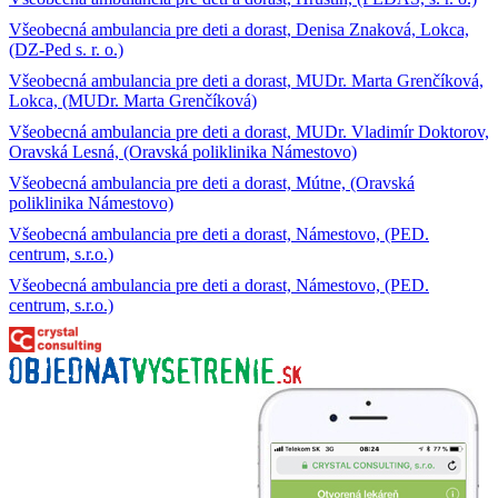
Všeobecná ambulancia pre deti a dorast, Denisa Znaková, Lokca,
(DZ-Ped s. r. o.)
Všeobecná ambulancia pre deti a dorast, MUDr. Marta Grenčíková,
Lokca, (MUDr. Marta Grenčíková)
Všeobecná ambulancia pre deti a dorast, MUDr. Vladimír Doktorov,
Oravská Lesná, (Oravská poliklinika Námestovo)
Všeobecná ambulancia pre deti a dorast, Mútne, (Oravská
poliklinika Námestovo)
Všeobecná ambulancia pre deti a dorast, Námestovo, (PED.
centrum, s.r.o.)
Všeobecná ambulancia pre deti a dorast, Námestovo, (PED.
centrum, s.r.o.)