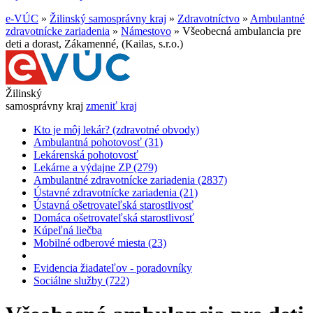
e-VÚC
»
Žilinský samosprávny kraj
»
Zdravotníctvo
»
Ambulantné
zdravotnícke zariadenia
»
Námestovo
»
Všeobecná ambulancia pre
deti a dorast, Zákamenné, (Kailas, s.r.o.)
Žilinský
samosprávny kraj
zmeniť kraj
Kto je môj lekár? (zdravotné obvody)
Ambulantná pohotovosť (31)
Lekárenská pohotovosť
Lekárne a výdajne ZP (279)
Ambulantné zdravotnícke zariadenia (2837)
Ústavné zdravotnícke zariadenia (21)
Ústavná ošetrovateľská starostlivosť
Domáca ošetrovateľská starostlivosť
Kúpeľná liečba
Mobilné odberové miesta (23)
Evidencia žiadateľov - poradovníky
Sociálne služby (722)