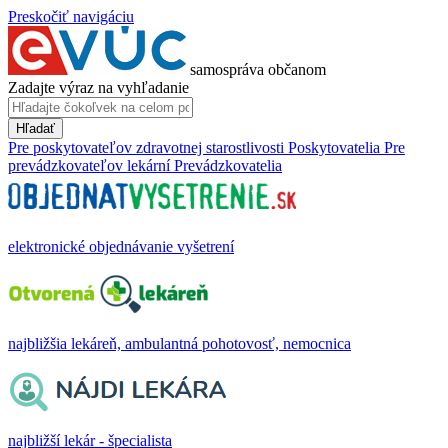
Preskočiť navigáciu
samospráva občanom
Zadajte výraz na vyhľadanie
Hľadať
Pre poskytovateľov zdravotnej starostlivosti
Poskytovatelia
Pre
prevádzkovateľov lekární
Prevádzkovatelia
elektronické objednávanie vyšetrení
najbližšia lekáreň, ambulantná pohotovosť, nemocnica
najbližší lekár - špecialista