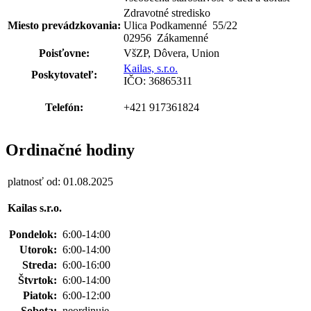
Zdravotné stredisko
Miesto prevádzkovania:
Ulica Podkamenné 55
/
22
02956 Zákamenné
Poisťovne:
VšZP, Dôvera, Union
Kailas, s.r.o.
Poskytovateľ:
IČO: 36865311
Telefón:
+421 917361824
Ordinačné hodiny
platnosť od: 01.08.2025
Kailas s.r.o.
Pondelok:
6:00-14:00
Utorok:
6:00-14:00
Streda:
6:00-16:00
Štvrtok:
6:00-14:00
Piatok:
6:00-12:00
Sobota:
neordinuje