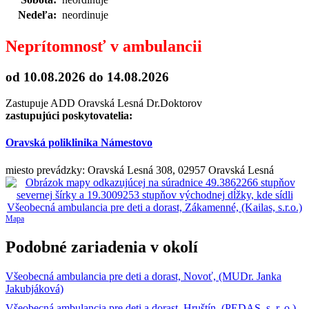
Nedeľa:
neordinuje
Neprítomnosť v ambulancii
od 10.08.2026
do 14.08.2026
Zastupuje ADD Oravská Lesná Dr.Doktorov
zastupujúci poskytovatelia:
Oravská poliklinika Námestovo
miesto prevádzky: Oravská Lesná 308, 02957 Oravská Lesná
Mapa
Podobné zariadenia v okolí
Všeobecná ambulancia pre deti a dorast, Novoť, (MUDr. Janka
Jakubjáková)
Všeobecná ambulancia pre deti a dorast, Hruštín, (PEDAS, s. r. o.)