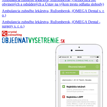
obvinených a odsúdených a Ústav na výkon trestu odňatia slobody)
Ambulancia zubného lekárstva, Ružomberok, (OMEGA Dental s. r.
o.)
Ambulancia zubného lekárstva, Ružomberok, (OMEGA Dental -
surgery s. r. o.)