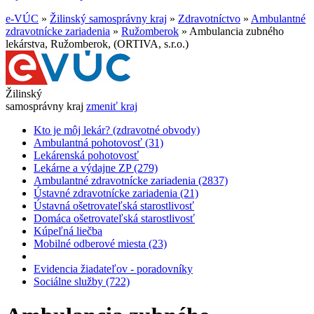
e-VÚC
»
Žilinský samosprávny kraj
»
Zdravotníctvo
»
Ambulantné
zdravotnícke zariadenia
»
Ružomberok
»
Ambulancia zubného
lekárstva, Ružomberok, (ORTIVA, s.r.o.)
Žilinský
samosprávny kraj
zmeniť kraj
Kto je môj lekár? (zdravotné obvody)
Ambulantná pohotovosť (31)
Lekárenská pohotovosť
Lekárne a výdajne ZP (279)
Ambulantné zdravotnícke zariadenia (2837)
Ústavné zdravotnícke zariadenia (21)
Ústavná ošetrovateľská starostlivosť
Domáca ošetrovateľská starostlivosť
Kúpeľná liečba
Mobilné odberové miesta (23)
Evidencia žiadateľov - poradovníky
Sociálne služby (722)