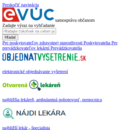
Preskočiť navigáciu
samospráva občanom
Zadajte výraz na vyhľadanie
Hľadať
Pre poskytovateľov zdravotnej starostlivosti
Poskytovatelia
Pre
prevádzkovateľov lekární
Prevádzkovatelia
elektronické objednávanie vyšetrení
najbližšia lekáreň, ambulantná pohotovosť, nemocnica
najbližší lekár - špecialista