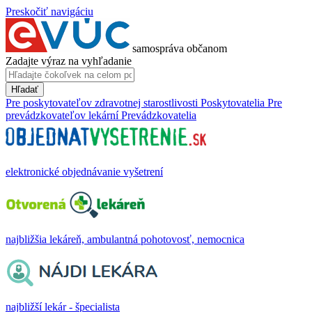
Preskočiť navigáciu
samospráva občanom
Zadajte výraz na vyhľadanie
Hľadať
Pre poskytovateľov zdravotnej starostlivosti
Poskytovatelia
Pre
prevádzkovateľov lekární
Prevádzkovatelia
elektronické objednávanie vyšetrení
najbližšia lekáreň, ambulantná pohotovosť, nemocnica
najbližší lekár - špecialista