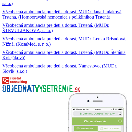
s.r.o.)
Všeobecná ambulancia pre deti a dorast, MUDr. Jana Lipiaková,
Trstená, (Hornooravská nemocnica s poliklinikou Trstená)
Všeobecná ambulancia pre deti a dorast, Trstená, (MUDr.
ŠTEVULIAKOVÁ, s.r.o.)
Všeobecná ambulancia pre deti a dorast, MUDr. Lenka Brisudová,
Nižná, (KosaMed, s. r. o.)
Všeobecná ambulancia pre deti a dorast, Trstená, (MUDr. Štefánia
Kolejáková)
Všeobecná ambulancia pre deti a dorast, Námestovo, (MUDr.
Slovík, s.r.o.)