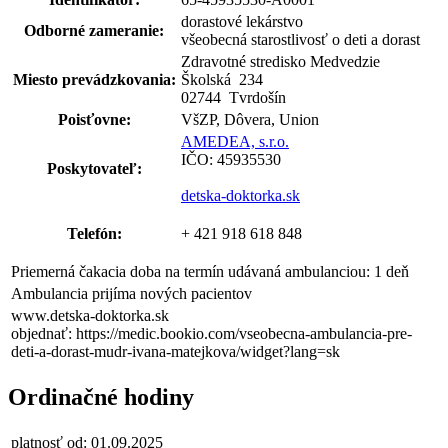
dorastové lekárstvo
Odborné zameranie:
všeobecná starostlivosť o deti a dorast
Zdravotné stredisko Medvedzie
Miesto prevádzkovania:
Školská
234
02744 Tvrdošín
Poisťovne:
VšZP, Dôvera, Union
AMEDEA, s.r.o.
IČO: 45935530
Poskytovateľ:
detska-doktorka.sk
Telefón:
+ 421 918 618 848
Priemerná čakacia doba na termín udávaná ambulanciou: 1 deň
Ambulancia prijíma nových pacientov
www.detska-doktorka.sk
objednať: https://medic.bookio.com/vseobecna-ambulancia-pre-
deti-a-dorast-mudr-ivana-matejkova/widget?lang=sk
Ordinačné hodiny
platnosť od: 01.09.2025