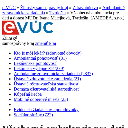
e-VÚC
»
Žilinský samosprávny kraj
»
Zdravotníctvo
»
Ambulantné
zdravotnícke zariadenia
»
Tvrdošín
»
Všeobecná ambulancia pre
deti a dorast MUDr. Ivana Matejková, Tvrdošín, (AMEDEA, s.r.o.)
Žilinský
samosprávny kraj
zmeniť kraj
Kto je môj lekár? (zdravotné obvody)
Ambulantná pohotovosť (31)
Lekárenská pohotovosť
Lekárne a výdajne ZP (279)
Ambulantné zdravotnícke zariadenia (2837)
Ústavné zdravotnícke zariadenia (21)
Ústavná ošetrovateľská starostlivosť
Domáca ošetrovateľská starostlivosť
Kúpeľná liečba
Mobilné odberové miesta (23)
Evidencia žiadateľov - poradovníky
Sociálne služby (722)