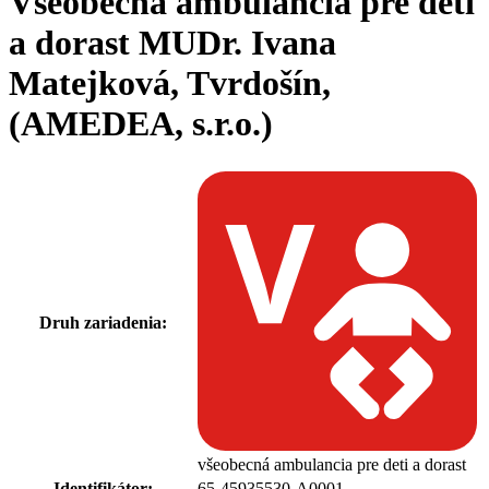
Všeobecná ambulancia pre deti
a dorast MUDr. Ivana
Matejková, Tvrdošín,
(AMEDEA, s.r.o.)
Druh zariadenia:
všeobecná ambulancia pre deti a dorast
Identifikátor:
65-45935530-A0001