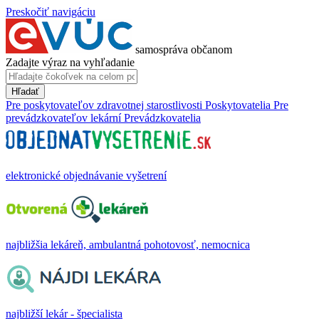
Preskočiť navigáciu
samospráva občanom
Zadajte výraz na vyhľadanie
Hľadať
Pre poskytovateľov zdravotnej starostlivosti
Poskytovatelia
Pre
prevádzkovateľov lekární
Prevádzkovatelia
elektronické objednávanie vyšetrení
najbližšia lekáreň, ambulantná pohotovosť, nemocnica
najbližší lekár - špecialista