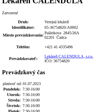
Lekáreň CALENDULA
Zatvorené
Druh:
Verejná lekáreň
Identifikátor:
65-36754820-A0002
Palárikova 2845
/
26A
Miesto prevádzkovania:
02201 Čadca
Telefón:
+421 41 4335496
Lekáreň CALENDULA, s.r.o.
Prevádzkovateľ:
IČO: 36754820
Prevádzkový čas
platnosť od: 01.07.2023
Pondelok:
7:30-16:00
Utorok:
7:30-16:00
Streda:
7:30-16:00
Štvrtok:
7:30-16:00
Piatok:
7:30-16:00