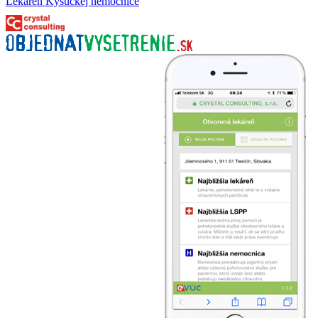
Lekáreň Kysuckej nemocnice