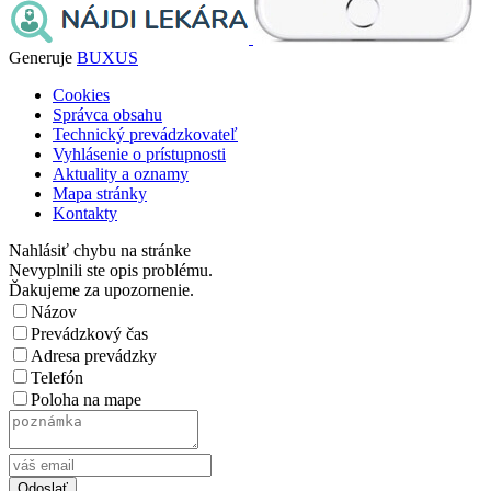
Generuje
BUXUS
Cookies
Správca obsahu
Technický prevádzkovateľ
Vyhlásenie o prístupnosti
Aktuality a oznamy
Mapa stránky
Kontakty
Nahlásiť chybu na stránke
Nevyplnili ste opis problému.
Ďakujeme za upozornenie.
Názov
Prevádzkový čas
Adresa prevádzky
Telefón
Poloha na mape