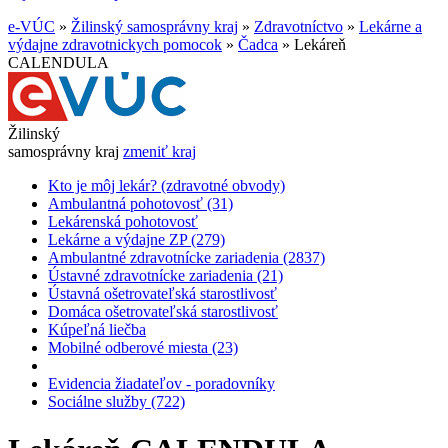
e-VÚC
»
Žilinský samosprávny kraj
»
Zdravotníctvo
»
Lekárne a
výdajne zdravotnickych pomocok
»
Čadca
»
Lekáreň
CALENDULA
Žilinský
samosprávny kraj
zmeniť kraj
Kto je môj lekár? (zdravotné obvody)
Ambulantná pohotovosť (31)
Lekárenská pohotovosť
Lekárne a výdajne ZP (279)
Ambulantné zdravotnícke zariadenia (2837)
Ústavné zdravotnícke zariadenia (21)
Ústavná ošetrovateľská starostlivosť
Domáca ošetrovateľská starostlivosť
Kúpeľná liečba
Mobilné odberové miesta (23)
Evidencia žiadateľov - poradovníky
Sociálne služby (722)