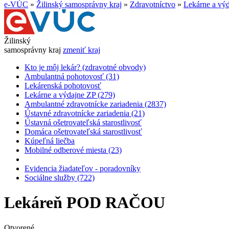
e-VÚC
»
Žilinský samosprávny kraj
»
Zdravotníctvo
»
Lekárne a vý
Žilinský
samosprávny kraj
zmeniť kraj
Kto je môj lekár? (zdravotné obvody)
Ambulantná pohotovosť (31)
Lekárenská pohotovosť
Lekárne a výdajne ZP (279)
Ambulantné zdravotnícke zariadenia (2837)
Ústavné zdravotnícke zariadenia (21)
Ústavná ošetrovateľská starostlivosť
Domáca ošetrovateľská starostlivosť
Kúpeľná liečba
Mobilné odberové miesta (23)
Evidencia žiadateľov - poradovníky
Sociálne služby (722)
Lekáreň POD RAČOU
Otvorené