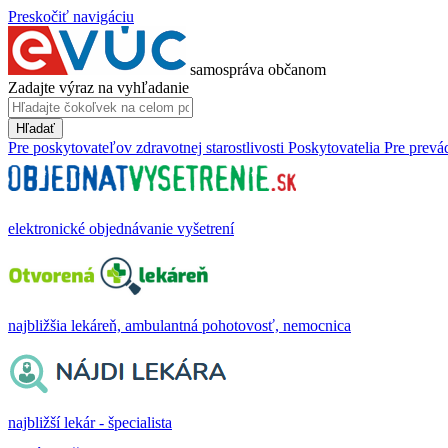
Preskočiť navigáciu
samospráva občanom
Zadajte výraz na vyhľadanie
Hľadať
Pre poskytovateľov zdravotnej starostlivosti
Poskytovatelia
Pre prevá
elektronické objednávanie vyšetrení
najbližšia lekáreň, ambulantná pohotovosť, nemocnica
najbližší lekár - špecialista