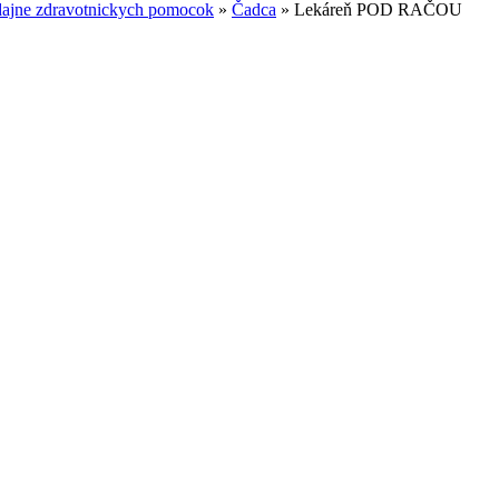
dajne zdravotnickych pomocok
»
Čadca
»
Lekáreň POD RAČOU