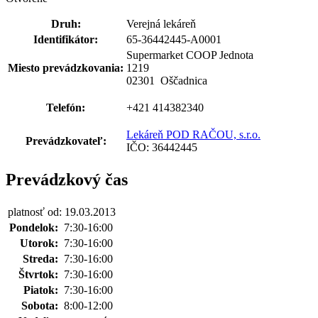
Druh:
Verejná lekáreň
Identifikátor:
65-36442445-A0001
Supermarket COOP Jednota
Miesto prevádzkovania:
1219
02301 Oščadnica
Telefón:
+421 414382340
Lekáreň POD RAČOU, s.r.o.
Prevádzkovateľ:
IČO: 36442445
Prevádzkový čas
platnosť od: 19.03.2013
Pondelok:
7:30-16:00
Utorok:
7:30-16:00
Streda:
7:30-16:00
Štvrtok:
7:30-16:00
Piatok:
7:30-16:00
Sobota:
8:00-12:00