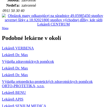
Sobota:
zatvorené
Nedeľa:
zatvorené
0911 50 30 40
Mapa
Podobné lekárne v okolí
Lekáreň VERBENA
Lekáreň Dr. Max
Výdajňa zdravotníckych pomôcok
Lekáreň Dr. Max
Lekáreň Dr. Max
Výdajňa ortopedicko-protetických zdravotníckych pomôcok
ORTO-PROTETIKA, s.r.o.
Lekáreň BENU
Lekáreň APIS
Lekáreň SENIUM MEDICA