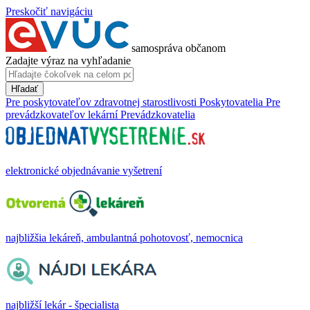
Preskočiť navigáciu
samospráva občanom
Zadajte výraz na vyhľadanie
Hľadať
Pre poskytovateľov zdravotnej starostlivosti
Poskytovatelia
Pre
prevádzkovateľov lekární
Prevádzkovatelia
elektronické objednávanie vyšetrení
najbližšia lekáreň, ambulantná pohotovosť, nemocnica
najbližší lekár - špecialista