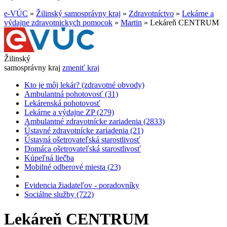
e-VÚC
»
Žilinský samosprávny kraj
»
Zdravotníctvo
»
Lekárne a
výdajne zdravotnickych pomocok
»
Martin
»
Lekáreň CENTRUM
Žilinský
samosprávny kraj
zmeniť kraj
Kto je môj lekár? (zdravotné obvody)
Ambulantná pohotovosť (31)
Lekárenská pohotovosť
Lekárne a výdajne ZP (279)
Ambulantné zdravotnícke zariadenia (2833)
Ústavné zdravotnícke zariadenia (21)
Ústavná ošetrovateľská starostlivosť
Domáca ošetrovateľská starostlivosť
Kúpeľná liečba
Mobilné odberové miesta (23)
Evidencia žiadateľov - poradovníky
Sociálne služby (722)
Lekáreň CENTRUM